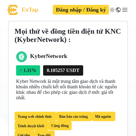
ExTap
Đăng nhập / Đăng ký
Mọi thứ về đồng tiền điện tử KNC
(KyberNetwork) :
KyberNetwork
↑
1.11%
0.105257 USDT
Kyber Network là một trung tâm giao dịch và thanh
khoản nhiều chuỗi kết nối thanh khoản từ các nguồn
khác nhau để cho phép các giao dịch ở mức giá tốt
nhất.
Trang web chính thức
Bản báo cáo trắng
Mã nguồn
Cộng đồng
Trình duyệt khối
Gửi tiền
Trao đổi