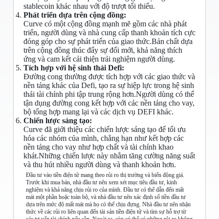
stablecoin khác nhau với độ trượt tối thiểu.
Phát triển dựa trên cộng đồng:
Curve có một cộng đồng mạnh mẽ gồm các nhà phát
triển, người dùng và nhà cung cấp thanh khoản tích cực
đóng góp cho sự phát triển của giao thức.Bản chất dựa
trên cộng đồng thúc đẩy sự đổi mới, khả năng thích
ứng và cam kết cải thiện trải nghiệm người dùng.
Tích hợp với hệ sinh thái Defi:
Đường cong thường được tích hợp với các giao thức và
nền tảng khác của Defi, tạo ra sự hiệp lực trong hệ sinh
thái tài chính phi tập trung rộng hơn.Người dùng có thể
tận dụng đường cong kết hợp với các nền tảng cho vay,
bộ tổng hợp mang lại và các dịch vụ DEFI khác.
Chiến lược sáng tạo:
Curve đã giới thiệu các chiến lược sáng tạo để tối ưu
hóa các nhóm của mình, chẳng hạn như kết hợp các
nền tảng cho vay như hợp chất và tài chính khao
khát.Những chiến lược này nhằm tăng cường năng suất
và thu hút nhiều người dùng và thanh khoản hơn.
Đầu tư vào tiền điện tử mang theo rủi ro thị trường và biến động giá.
Trước khi mua bán, nhà đầu tư nên xem xét mục tiêu đầu tư, kinh
nghiệm và khả năng chịu rủi ro của mình. Đầu tư có thể dẫn đến mất
mát một phần hoặc toàn bộ, và nhà đầu tư nên xác định số tiền đầu tư
dựa trên mức độ mất mát mà họ có thể chịu đựng. Nhà đầu tư nên nhận
thức về các rủi ro liên quan đến tài sản tiền điện tử và tìm sự hỗ trợ từ