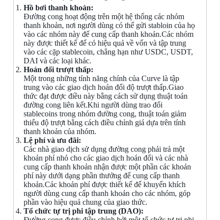
Hồ bơi thanh khoản:
Đường cong hoạt động trên một hệ thống các nhóm
thanh khoản, nơi người dùng có thể gửi stabloin của họ
vào các nhóm này để cung cấp thanh khoản.Các nhóm
này được thiết kế để có hiệu quả về vốn và tập trung
vào các cặp stablecoin, chẳng hạn như USDC, USDT,
DAI và các loại khác.
Hoán đổi trượt thấp:
Một trong những tính năng chính của Curve là tập
trung vào các giao dịch hoán đổi độ trượt thấp.Giao
thức đạt được điều này bằng cách sử dụng thuật toán
đường cong liên kết.Khi người dùng trao đổi
stablecoins trong nhóm đường cong, thuật toán giảm
thiểu độ trượt bằng cách điều chỉnh giá dựa trên tính
thanh khoản của nhóm.
Lệ phí và ưu đãi:
Các nhà giao dịch sử dụng đường cong phải trả một
khoản phí nhỏ cho các giao dịch hoán đổi và các nhà
cung cấp thanh khoản nhận được một phần các khoản
phí này dưới dạng phần thưởng để cung cấp thanh
khoản.Các khoản phí được thiết kế để khuyến khích
người dùng cung cấp thanh khoản cho các nhóm, góp
phần vào hiệu quả chung của giao thức.
Tổ chức tự trị phi tập trung (DAO):
Đường cong được điều chỉnh bởi một tổ chức tự trị phi