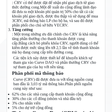
: CRV có thể được đặt để nhận phí giao dịch từ giao
thức đường cong.Một đề xuất do cộng đồng lãnh đạo
đã đưa ra một khoản phí quản trị 50% cho tất cả các
khoản phí giao dịch, được thu thập và sử dụng để mua
3CRV, mã thông báo LP cho bộ ba, và sau đó được
phân phối cho chủ sở hữu VECRV.
Tăng cường
: Một trong những ưu đãi chính cho CRV là khả năng
tăng phần thưởng cho thanh khoản được cung
cấp.Bằng cách bỏ phiếu khóa CRV, người dùng có thể
kiếm được mức tăng lên tới 2,5 lần về tính thanh khoản
mà họ đang cung cấp trên đường cong.
Các tiện ích này được thiết kế để khuyến khích sự
tham gia vào Curve DAO và phần thưởng CRV cho
sự tham gia của họ với nền tảng.
Phân phối mã thông báo
Curve (CRV) đã được đưa ra với tổng nguồn cung
ban đầu là 3,03 tỷ mã thông báo.Phân phối nguồn
cung này như sau:
62% cho các nhà cung cấp thanh khoản cộng đồng
30% cho các cổ đông (nhóm và nhà đầu tư)
3% cho nhân viên
5% cho dự trữ cộng đồng