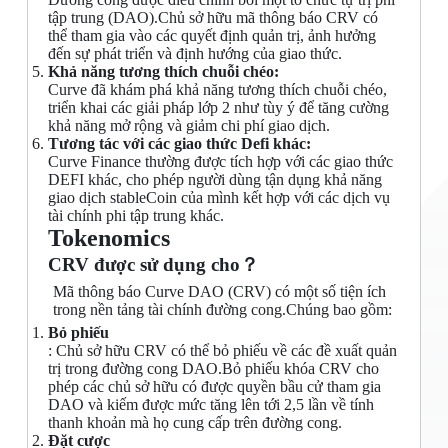
tập trung (DAO).Chủ sở hữu mã thông báo CRV có
thể tham gia vào các quyết định quản trị, ảnh hưởng
đến sự phát triển và định hướng của giao thức.
Khả năng tương thích chuỗi chéo:
Curve đã khám phá khả năng tương thích chuỗi chéo,
triển khai các giải pháp lớp 2 như tùy ý để tăng cường
khả năng mở rộng và giảm chi phí giao dịch.
Tương tác với các giao thức Defi khác:
Curve Finance thường được tích hợp với các giao thức
DEFI khác, cho phép người dùng tận dụng khả năng
giao dịch stableCoin của mình kết hợp với các dịch vụ
tài chính phi tập trung khác.
Tokenomics
CRV được sử dụng cho？
Mã thông báo Curve DAO (CRV) có một số tiện ích
trong nền tảng tài chính đường cong.Chúng bao gồm:
Bỏ phiếu
: Chủ sở hữu CRV có thể bỏ phiếu về các đề xuất quản
trị trong đường cong DAO.Bỏ phiếu khóa CRV cho
phép các chủ sở hữu có được quyền bầu cử tham gia
DAO và kiếm được mức tăng lên tới 2,5 lần về tính
thanh khoản mà họ cung cấp trên đường cong.
Đặt cược