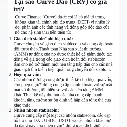
Tại sao Curve Dao (CRV) có giá
trị?
Curve Finance (Curve) được coi là có giá trị trong
không gian tài chính phi tập trung (DEFI) vì nhiều lý
do, phản ánh các tính năng và đóng góp độc đáo của
nó cho hệ sinh thái tiền điện tử:
Giao dịch stableCoin hiệu quả:
Curve chuyên về giao dịch stablecoin và cung cấp hoán
đổi trượt thấp.Thuật toán Nhà sản xuất thị trường
(AMM) tự động của nó được thiết kế để giảm thiểu tác
động về giá trong các giao dịch hoán đổi stablecoin,
làm cho nó trở thành một nền tảng hấp dẫn cho các nhà
giao dịch tìm kiếm hiệu quả trong chuyển đổi stabloin.
Hiệu quả vốn:
Các nhóm đường cong được thiết kế cho hiệu quả vốn,
cho phép người dùng cung cấp thanh khoản với sự mất
mát vô thường tối thiểu so với các nền tảng AMM
khác.Thiết kế này thu hút các nhà cung cấp thanh
khoản, tăng cường sự ổn định và hấp dẫn tổng thể của
giao thức.
Nhiều nhóm stablecoin:
Curve cung cấp một loạt các nhóm stablecoin, các cặp
hỗ trợ như DAI, USDC, USDT và các nhóm khác.Sự
đa dạng này cho phép người dùng giao dịch giữa các