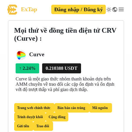
ExTap
Đăng nhập / Đăng ký
Mọi thứ về đồng tiền điện tử CRV
(Curve) :
Curve
↑
2.24%
0.210388 USDT
Curve là một giao thức nhóm thanh khoản dựa trên
AMM chuyên về trao đổi các cặp ổn định và ổn định
với độ trượt thấp và phí giao dịch thấp.
Trang web chính thức
Bản báo cáo trắng
Mã nguồn
Trình duyệt khối
Cộng đồng
Gửi tiền
Trao đổi