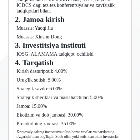
ICDCS-dagi tez-tez konferentsiyalar va xavfsizlik
tadqiqotlari bilan.
2. Jamoa kirish
Muassis: Yaoqi Jia
Muassis: Xinshu Dong
3. Investitsiya instituti
IOSG, ALAMAMA tadqiqot, ochilishi
4. Tarqatish
Kirish dasturipoul: 4.00%
Urug'lik sotish: 5.00%
Strategik savdo: 6.00%
Strategik sheriklar va maslahatchilar: 5.00%
Jamoa: 15.00%
Ekotizim va dob jamoasi: 30.00%
Protokolning zaxirasi: 35.00%
Kriptovalyutalarga investitsiya qilish bozor xavflari va narxlarning
o'zgarishi bilan bog'liqdir. Sotib olish yoki sotishdan oldin investorlar