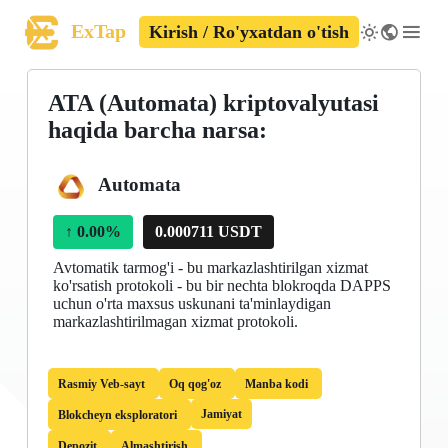
ExTap
Kirish / Ro'yxatdan o'tish
ATA (Automata) kriptovalyutasi
haqida barcha narsa:
Automata
↑
0.00%
0.000711 USDT
Avtomatik tarmog'i - bu markazlashtirilgan xizmat
ko'rsatish protokoli - bu bir nechta blokroqda DAPPS
uchun o'rta maxsus uskunani ta'minlaydigan
markazlashtirilmagan xizmat protokoli.
Rasmiy Veb-sayt
Oq qog'oz
Manba kodi
Jamiyat
Blokcheyn eksploratori
Depozit
Almashtirish