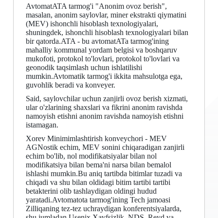
AvtomatATA tarmog'i "Anonim ovoz berish",
masalan, anonim saylovlar, miner ekstrakti qiymatini
(MEV) ishonchli hisoblash texnologiyalari,
shuningdek, ishonchli hisoblash texnologiyalari bilan
bir qatorda.ATA - bu avtomatATa tarmog'ining
mahalliy kommunal yordam belgisi va boshqaruv
mukofoti, protokol to'lovlari, protokol to'lovlari va
geonodik taqsimlash uchun ishlatilishi
mumkin.Avtomatik tarmog'i ikkita mahsulotga ega,
guvohlik beradi va konveyer.
Said, saylovchilar uchun zanjirli ovoz berish xizmati,
ular o'zlarining shaxslari va fikrini anonim ravishda
namoyish etishni anonim ravishda namoyish etishni
istamagan.
Xorev Minimimlashtirish konveychori - MEV
AGNostik echim, MEV sonini chiqaradigan zanjirli
echim bo'lib, nol modifikatsiyalar bilan nol
modifikatsiya bilan bema'ni narsa bilan bemalol
ishlashi mumkin.Bu aniq tartibda bitimlar tuzadi va
chiqadi va shu bilan oldidagi bitim tartibi tartibi
betakterini olib tashlaydigan oldingi hudud
yaratadi.Avtomatota tarmog'ining Tech jamoasi
Zilliqaning tez-tez uchraydigan konferentsiyalarda,
shu jumladan Usenix Xavfsizlik, NDS, Reyd va