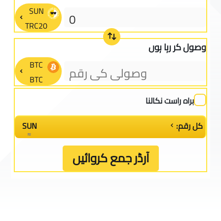
TRC20
وصول کر رہا ہوں
BTC
براہ راست نکالنا
کل رقم:
SUN
≈
آرڈر جمع کروائیں