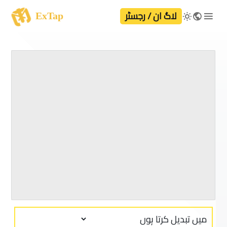
لاگ ان / رجسٹر
ExTap