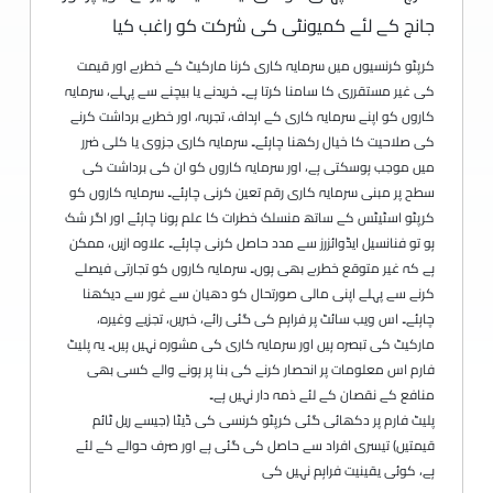
جانچ کے لئے کمیونٹی کی شرکت کو راغب کیا
کرپٹو کرنسیوں میں سرمایہ کاری کرنا مارکیٹ کے خطرے اور قیمت
کی غیر مستقرری کا سامنا کرتا ہے۔ خریدنے یا بیچنے سے پہلے، سرمایہ
کاروں کو اپنے سرمایہ کاری کے اہداف، تجربہ، اور خطرے برداشت کرنے
کی صلاحیت کا خیال رکھنا چاہئے۔ سرمایہ کاری جزوی یا کلی ضرر
میں موجب ہوسکتی ہے، اور سرمایہ کاروں کو ان کی برداشت کی
سطح پر مبنی سرمایہ کاری رقم تعین کرنی چاہئے۔ سرمایہ کاروں کو
کرپٹو اسٹیٹس کے ساتھ منسلک خطرات کا علم ہونا چاہئے اور اگر شک
ہو تو فنانسیل ایڈوائزرز سے مدد حاصل کرنی چاہئے۔ علاوہ ازیں، ممکن
ہے کہ غیر متوقع خطرے بھی ہوں۔ سرمایہ کاروں کو تجارتی فیصلے
کرنے سے پہلے اپنی مالی صورتحال کو دھیان سے غور سے دیکھنا
چاہئے۔ اس ویب سائٹ پر فراہم کی گئی رائے، خبریں، تجزیے وغیرہ،
مارکیٹ کی تبصرہ ہیں اور سرمایہ کاری کی مشورہ نہیں ہیں۔ یہ پلیٹ
فارم اس معلومات پر انحصار کرنے کی بنا پر ہونے والے کسی بھی
منافع کے نقصان کے لئے ذمہ دار نہیں ہے۔
پلیٹ فارم پر دکھائی گئی کرپٹو کرنسی کی ڈیٹا (جیسے ریل ٹائم
قیمتیں) تیسری افراد سے حاصل کی گئی ہے اور صرف حوالے کے لئے
ہے، کوئی یقینیت فراہم نہیں کی