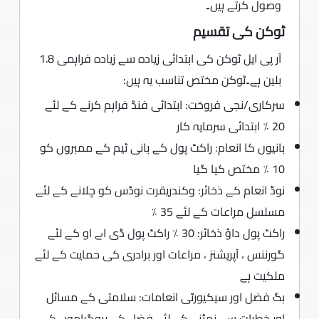
وصول کرتے ہیں۔
ٹوکن کی تقسیم
آر پی ایل ٹوکن کی ابتدائی زیادہ سے زیادہ فراہمی 1.8
بلین ہے۔ٹوکن مختص تناسب یہ ہیں:
سرکاری/نجی فروخت: ابتدائی فنڈ فراہم کرنے کے لئے
20 ٪ ابتدائی سرمایہ کار
بانیوں کا انعام: راکٹ پول کے بانی ٹیم کے ممبروں کو
10 ٪ مختص کیا گیا
نوڈ انعام کے ذخائر: وکندریقرت نوڈس کو چلانے کے لئے
مسلسل مراعات کے لئے 35 ٪
راکٹ پول داؤ ذخائر: 30 ٪ راکٹ پول ڈی اے او کے لئے
گورننس ، آپریشنز ، مراعات اور برادری کی حمایت کے لئے
ملکیت ہے
بگ فضل اور سیکیورٹی انعامات: سلامتی کے مسائل
اور خطرات سے نمٹنے کے لئے فضل کے پروگراموں کے