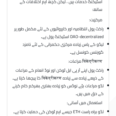
اسٹیکنگ خدمات ہیں ، لیکن کچھ اہم اختلافات کے
ساتھ:
مرکزیت:
راکٹ پول انتظامیہ اور کارروائیوں کے لئے مکمل طور پر
DAO-decentralized اسٹیکنگ پول ہے۔
لیڈو کے پاس زیادہ مرکزی حکمرانی کے لئے نامزد
گورننس کونسل ہے۔
विकेंद्रीकरण مراعات:
راکٹ پول اپنے آر پی ایل ٹوکن اور نوڈ انعام کے مراعات
کے ذریعے زیادہ سے زیادہ विकेंद्रीकरण کا پیچھا کرتا ہے۔
لڈو مراعات بڑے نوڈس کو زیادہ بھاری بھرکم کام کرنے
کے حق میں ہیں۔
استعمال میں آسانی:
لڈو براہ راست ETH جیسے اہم ٹوکن کی حمایت کرتا ہے۔