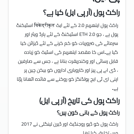
راکٹ پول (آر پی ایل) کیا ہے؟
راکٹ پول ایتھریم 2.0 کے لئے ایک विकेंद्रीकृत اسٹیکنگ
پول ہے ، جو ETH 2.0 اسٹیکنگ کے لئے ہارڈ ویئر اور
سرمائے کی ضروریات کو کم کرنے کے لئے ڈیزائن کیا
گیا ہے۔اس کا مقصد ایتھریم کی اسٹیک کو زیادہ
قابل رسائی اور وکندریقرت بنانا ہے ، جس سے صارفین
، ڈی اے پی پیز اور کاروباری اداروں کو بیکن چین پر
اپنی ای ٹی ایچ ہولڈنگز کو روکنے سے فائدہ اٹھانا پڑتا
ہے۔
راکٹ پول کی تاریخ (آر پی ایل)
راکٹ پول کے بانی کون ہیں؟
راکٹ پول کو ڈیو روجنڈیک اور ڈیرن لینگلی نے 2017
میں تخلیق کیا تھا۔