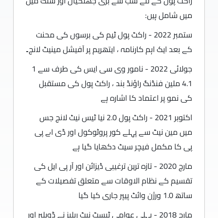
راکٹ پول کے لئے سب سے بڑی جھلکیاں اور سنگ میل
میں شامل ہیں:
ستمبر 2022 - راکٹ پول ٹیم کی برسوں کی محنت
کے بعد ایک اہم کارنامہ ، ایتھریم پر آفیشل مینیٹ لانچ۔
جولائی 2022 - نامور وی سی ایس کی طرف سے 1
4.1 ملین فنڈنگ ​​راؤنڈ بند ، راکٹ پول کی مستقبل
کی نمو پر اعتماد کا اشارہ ہے
اکتوبر 2021 - راکٹ پول 2.0 نیا ٹیس نیٹ لانچ جس
میں مین نیٹ سے پہلے کور پروٹوکول اور ڈی اے پی
پی کا مکمل فیچر سیٹ دکھایا گیا ہے
مارچ 2020 - تازہ ترین ترغیبی ڈیزائن اور آر پی ایل کی
تقسیم کے نظام الاوقات سے متعلق تفصیلات کے
ساتھ 1.0 ورژن وائٹ پیپر جاری کیا گیا
مارچ 2018 - پہلی عوامی ٹیسٹ نیٹ ریلیز نے ڈویلپر اور