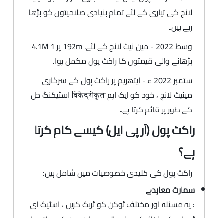
لانچ کی تیاری کے لئے تمام بنیادی صلاحیتوں کو بڑھا
رہے ہیں۔
وسط 2022 - مین نیٹ لانچ کے لئے. 192m پر 1 4.1M
بڑھانے والی قیمتوں کا راکٹ پول مکمل ہوا۔
ستمبر 2022 ء - ایتھریم پر راکٹ پول کے سرکاری
مینیٹ لانچ ، خود کو ایک اہم विकेंद्रीकृत اسٹیکنگ حل
کے طور پر قائم کرتا ہے۔
راکٹ پول (آر پی ایل) کیسے کام کرتا
ہے؟
راکٹ پول کی کلیدی خصوصیات میں شامل ہیں:
سمارٹ معاہدے
: یہ مسئلہ اور مختلف ٹوکن کو ٹریک کریں ، اسٹیک ای