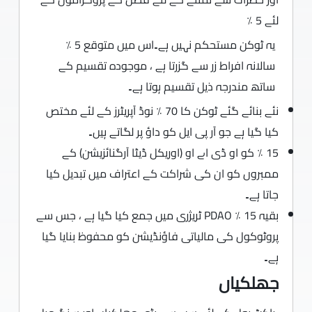
لئے 5 ٪
یہ ٹوکن مستحکم نہیں ہے۔اس میں متوقع 5 ٪
سالانہ افراط زر سے گزرتا ہے ، موجودہ تقسیم کے
ساتھ مندرجہ ذیل تقسیم ہوتا ہے۔
نئے بنائے گئے ٹوکن کا 70 ٪ نوڈ آپریٹرز کے لئے مختص
کیا گیا ہے جو آر پی ایل کو داؤ پر لگاتے ہیں۔
15 ٪ کو او ڈی اے او (اوریکل ڈیٹا آرگنائزیشن) کے
ممبروں کو ان کی شراکت کے اعتراف میں تبدیل کیا
جاتا ہے۔
بقیہ 15 ٪ PDAO ٹریژری میں جمع کیا گیا ہے ، جس سے
پروٹوکول کی مالیاتی فاؤنڈیشن کو محفوظ بنایا گیا
ہے۔
جھلکیاں