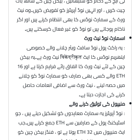
ٹی ایچ کے ذخائر کو سنبھالیں ، بیکن چین کے ساتھ بات
چیت کریں ، اور انہیں نوڈ آپریٹرز کو تفویض کریں۔وہ نیٹ
ورک کے سمارٹ نوڈس کا بھی انتظام کرتے ہیں اور اگر
ناکام ہوجاتے ہیں تو نوڈ کو غیر فعال کرسکتے ہیں۔
اسمارٹ نوڈ نیٹ ورک
: یہ راکٹ پول نوڈ سافٹ ویئر چلانے والے خصوصی
ایتھریم نوڈس کا ایک विकेंद्रीकृत نیٹ ورک ہے۔یہ بیکن
چین کے لئے نیٹ ورک کا اتفاق رائے فراہم کرتا ہے اور 16
ETH والے کسی بھی صارف کو سمارٹ نوڈ کو چلانے
میں حصہ لینے ، نیٹ ورک سے اضافی انعامات حاصل
کرنے کی اجازت دیتا ہے۔
منیپول کی توثیق کرنے والے
: نوڈ آپریٹرز یہ سمارٹ معاہدوں کو تشکیل دیتے ہیں ، جو
اسٹیکنگ پول کے صارفین سے ETH جمع کرتے ہیں۔جب
ایک منیپول میں 32 ETH ہوتا ہے تو ، فنڈز بیکن چین کو