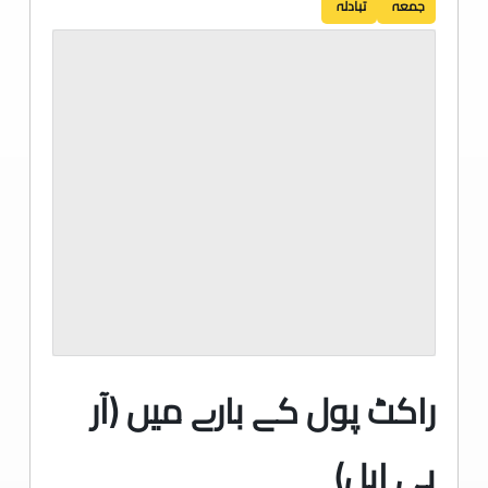
جمعہ
تبادلہ
راکٹ پول کے بارے میں (آر
پی ایل)