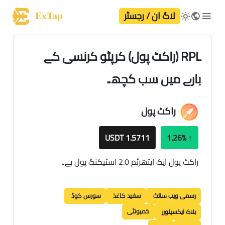
لاگ ان / رجسٹر
ExTap
RPL (راکٹ پول) کرپٹو کرنسی کے
بارے میں سب کچھ۔
راکٹ پول
1.5711 USDT
1.26%
↑
راکٹ پول ایک ایتھرئم 2.0 اسٹیکنگ پول ہے۔
رسمی ویب سائٹ
سفید کاغذ
سورس کوڈ
کمیونٹی
بلاک ایکسپلورر