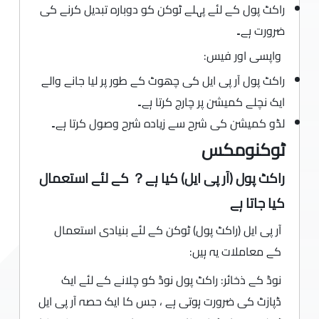
راکٹ پول کے لئے پہلے ٹوکن کو دوبارہ تبدیل کرنے کی
ضرورت ہے۔
واپسی اور فیس:
راکٹ پول آر پی ایل کی چھوٹ کے طور پر لیا جانے والے
ایک نچلے کمیشن پر چارج کرتا ہے۔
لڈو کمیشن کی شرح سے زیادہ شرح وصول کرتا ہے۔
ٹوکنومکس
راکٹ پول (آر پی ایل) کیا ہے？ کے لئے استعمال
کیا جاتا ہے
آر پی ایل (راکٹ پول) ٹوکن کے لئے بنیادی استعمال
کے معاملات یہ ہیں:
نوڈ کے ذخائر: راکٹ پول نوڈ کو چلانے کے لئے ایک
ڈپازٹ کی ضرورت ہوتی ہے ، جس کا ایک حصہ آر پی ایل