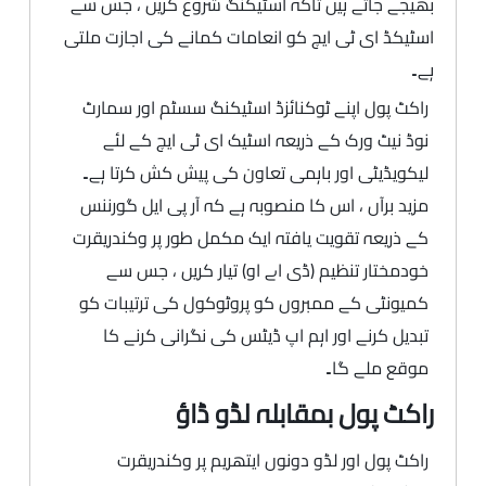
بھیجے جاتے ہیں تاکہ اسٹیکنگ شروع کریں ، جس سے
اسٹیکڈ ای ٹی ایچ کو انعامات کمانے کی اجازت ملتی
ہے۔
راکٹ پول اپنے ٹوکنائزڈ اسٹیکنگ سسٹم اور سمارٹ
نوڈ نیٹ ورک کے ذریعہ اسٹیک ای ٹی ایچ کے لئے
لیکویڈیٹی اور باہمی تعاون کی پیش کش کرتا ہے۔
مزید برآں ، اس کا منصوبہ ہے کہ آر پی ایل گورننس
کے ذریعہ تقویت یافتہ ایک مکمل طور پر وکندریقرت
خودمختار تنظیم (ڈی اے او) تیار کریں ، جس سے
کمیونٹی کے ممبروں کو پروٹوکول کی ترتیبات کو
تبدیل کرنے اور اہم اپ ڈیٹس کی نگرانی کرنے کا
موقع ملے گا۔
راکٹ پول بمقابلہ لڈو ڈاؤ
راکٹ پول اور لڈو دونوں ایتھریم پر وکندریقرت