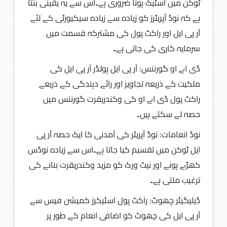
ٹوکن میں اسٹیک ہونا ضروری ہے۔اس سے یہ یقینی بنتا
ہے کہ نوڈ آپریٹرز کو زیادہ سے زیادہ سیکیورٹی کے لئے
آر پی ایل اور راکٹ پول کی مشترکہ قسمت میں
سرمایہ کاری کی جاتی ہے۔
ڈی اے او گورننس: آر پی ایل ہولڈر آر پی ایل کی
ملکیت کے ذریعہ تجاویز اور رائے دہندگی کے ذریعے
راکٹ پول ڈی اے او کی وکندریقرت گورننس میں
حصہ لے سکتے ہیں۔
نوڈ انعامات: نوڈ آپریٹر کی آمدنی کا ایک حصہ آر پی
ایل ٹوکن میں تقسیم کیا جاتا ہے۔اس سے زیادہ نوڈس
کھڑے ہونے اور نیٹ ورک کو مزید وکندریقرت بنانے کی
ترغیب ملتی ہے۔
ڈیلیگیٹر چھوٹ: راکٹ پول اسٹیکرز کمیشن فیس سے
آر پی ایل کی چھوٹ کو اضافی انعام کے طور پر