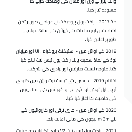
وائٹ پیپر نے وژن اور مشن کی وضاحت کرنے کا
مسودہ تیار کیا۔
مڈ 2017 - راکٹ پول پروجیکٹ نے عوامی طور پر ٹکن
اکنامکس اور مراعات کے ڈیزائن کے ساتھ عوامی
طور پر اعلان کیا۔
2018 کے اوائل میں - اسٹیکنگ پروگرام ، UI اور میزبان
نوڈ کے نفاذ سمیت پہلا راکٹ پول ٹیس نیٹ لانچ کیا
گیا۔متوجہ ٹیسٹ صارفین اور برادری کی شرکت۔
اختتام 2019 - دوسرے بڑے ٹیسٹ نیٹ ورژن میں کلیدی
آر پی ایل ٹوکن اور ڈی اے او گورننس کی صلاحیتوں
کی خاصیت کا آغاز کیا گیا۔
2020 کے اوائل میں - جاری ترقی اور کارروائیوں کے
لئے m 2m بیجوں کی مالی اعانت بند۔
2021 - راکٹ پول ٹیس نیٹ V2 جاری تکرارات جو مینیٹ