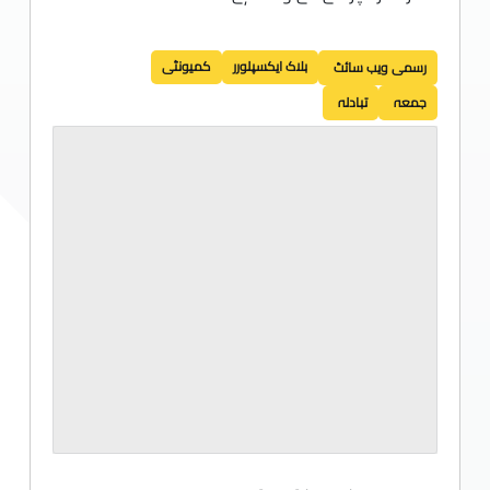
بلاک ایکسپلورر
کمیونٹی
رسمی ویب سائٹ
جمعہ
تبادلہ