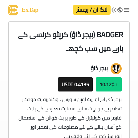
لاگ ان / رجسٹر
ExTap
BADGER (بیجر ڈاؤ) کرپٹو کرنسی کے
بارے میں سب کچھ۔
بیجر ڈاؤ
0.4135 USDT
10.12%
↑
بیجر ڈی اے او ایک اوپن سورس ، وکندریقرت خودکار
تنظیم ہے جو بہت سارے سمارٹ معاہدے کے پلیٹ
فارمز میں کولیٹرل کے طور پر بٹ کوائن کے استعمال
کو آسان بنانے کے لئے مصنوعات کی تعمیر اور
انفراسٹرکچر کے لئے وقف ہے۔