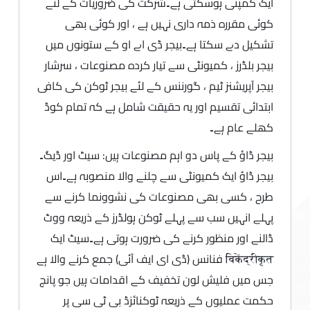
ایک کمپنی ہوسکتی ہے۔شرکت کی ضروریات کے لئے
کوئی مقررہ ذمہ داری نہیں ہے ، اور کوئی بھی
تشکیل دے سکتا ہے۔بیجر ڈی اے او کے ستونوں میں
بیجر بلڈرز ، کمیونٹی سے تیار کردہ مصنوعات ، سرشار
بیجر آپریشنز ٹیم ، گورننس کے لئے بیجر ٹوکن کی کافی
ابتدائی تقسیم اور یہ حقیقت شامل ہے کہ تمام کوڈ
کھلے عام ہے۔
بیجر ڈاؤ کے پاس دو اہم مصنوعات ہیں: سیٹ اور ڈیگ۔
بیجر ڈاؤ ایک کمیونٹی سے چلنے والا منصوبہ ہے۔اس
طرح ، کسی بھی مصنوعات کی نشوونما کرنے سے
پہلے انہیں سب سے پہلے ٹوکن ہولڈرز کے ذریعہ ووٹ
ڈالنے اور منظور کرنے کی ضرورت ہوتی ہے۔سیٹ ایک
विकेंद्रीकृत فنانس (ڈی ای ایف آئی) جمع کرنے والا ہے
جس میں فلیش لون تخفیف کے اقدامات ہیں جو پانچ
حکمت عملیوں کے ذریعہ ٹوکنائزڈ بی ٹی سی پر