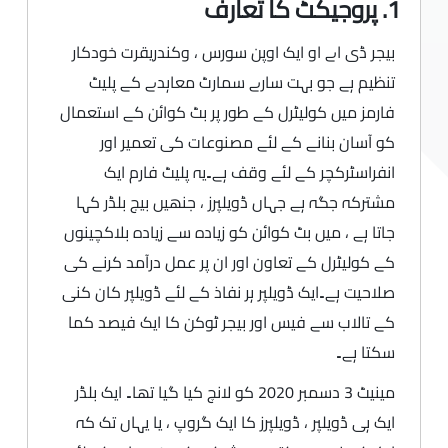
1. پروجیکٹ کا تعارف
بیجر ڈی اے او ایک اوپن سورس ، وکندریقرت خودکار
تنظیم ہے جو بہت سارے سمارٹ معاہدے کے پلیٹ
فارمز میں کولیٹرل کے طور پر بٹ کوائن کے استعمال
کو آسان بنانے کے لئے مصنوعات کی تعمیر اور
انفراسٹرکچر کے لئے وقف ہے۔یہ پلیٹ فارم ایک
مشترکہ جگہ ہے جہاں ڈویلپرز ، جنھیں بیج بلڈر کہا
جاتا ہے ، میں بٹ کوائن کو زیادہ سے زیادہ بلاکچینوں
کے کولیٹرل کے تعاون اور ان پر عمل درآمد کرنے کی
صلاحیت ہے۔ایک ڈویلپر ہر نفاذ کے لئے ڈویلپر کان کنی
کے تالاب سے فیس اور بیجر ٹوکن کا ایک فیصد کما
سکتا ہے۔
مینیٹ 3 دسمبر 2020 کو لانچ کیا گیا تھا۔ ایک بلڈر
ایک ہی ڈویلپر ، ڈویلپرز کا ایک گروپ ، یا یہاں تک کہ