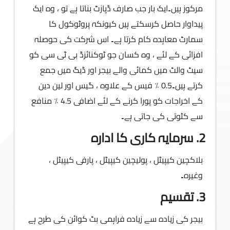
مرکوز ہیں۔ایک بار جب صارف ڈپازٹ بناتا ہے تو ، وہ ایک
پیداوار حاصل کرسکتے ہیں کیونکہ پروٹوکول کا
سمارٹ معاہدہ کام کرتا ہے۔ اس شرکت کی حوصلہ
افزائی کے لئے ، وہ کسان جو ٹوکنائزڈ بی ٹی سی کو
سیٹ والٹ میں کمائی والے بیجر اور ڈیگ میں جمع
کرتے ہیں۔0.5 ٪ فیس کے علاوہ ، گیس اور لین دین
کے اخراجات کو پورا کرنے کے لئے اضافی 4.5 ٪ منافع
سے کٹوتی کی جاتی ہے۔
2. سرمایہ کاری کا ادارہ
بلاکچین کیپیٹل ، پولیچین کیپیٹل ، پارفی کیپیٹل ،
وغیرہ۔
3. تقسیم
بیجر کی زیادہ سے زیادہ فراہمی بٹ کوائن کی طرح ہے