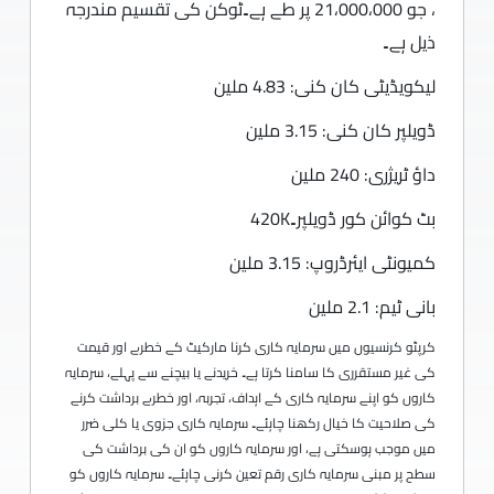
، جو 21،000،000 پر طے ہے۔ٹوکن کی تقسیم مندرجہ
ذیل ہے۔
لیکویڈیٹی کان کنی: 4.83 ملین
ڈویلپر کان کنی: 3.15 ملین
داؤ ٹریژری: 240 ملین
بٹ کوائن کور ڈویلپر۔420K
کمیونٹی ایئرڈروپ: 3.15 ملین
بانی ٹیم: 2.1 ملین
کرپٹو کرنسیوں میں سرمایہ کاری کرنا مارکیٹ کے خطرے اور قیمت
کی غیر مستقرری کا سامنا کرتا ہے۔ خریدنے یا بیچنے سے پہلے، سرمایہ
کاروں کو اپنے سرمایہ کاری کے اہداف، تجربہ، اور خطرے برداشت کرنے
کی صلاحیت کا خیال رکھنا چاہئے۔ سرمایہ کاری جزوی یا کلی ضرر
میں موجب ہوسکتی ہے، اور سرمایہ کاروں کو ان کی برداشت کی
سطح پر مبنی سرمایہ کاری رقم تعین کرنی چاہئے۔ سرمایہ کاروں کو