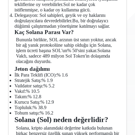
tekliflerine oy verebilirler.Sol ne kadar çok
istiflenmişse, o kadar oy kullanma gücü.
Delegasyon: Sol sahipleri, geyik ve oy haklarını
doğrulayıcılara devredebilirler.Bu, bir doğrulayıcı
düğümü çalıştırmadan yönetişime katılmayı sağlar.
Kaç Solana Parası Var?
Bununla birlikte, SOL arzının üst sınırı yoktur, ancak
bir ağ yanık protokolüne sahip olduğu için Solana,
işlem ücreti başına SOL'un% 50'sini yakar.Solana
Vakfı, sadece 489 milyon Sol Token'in dolaşımda
olacağını duyurdu.
Jeton dağılımı
İlk Para Teklifi (ICO):% 1.6
Stratejik Satış:% 1.9
Vaildator satışı:% 5.2
Vakıf:% 10.5
Takım:% 12.8
Kurucu Satış:% 12.9
Topluluk:% 38.9
Tohum satışı:% 16.2
Solana (Sol) neden değerlidir?
Solana, kripto alanındaki değerine katkıda bulunan
birkaç benzersiz özellik sunan yüksek performanslı bir