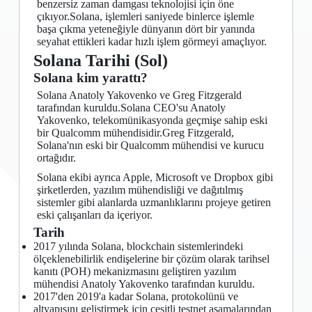
benzersiz zaman damgası teknolojisi için öne
çıkıyor.Solana, işlemleri saniyede binlerce işlemle
başa çıkma yeteneğiyle dünyanın dört bir yanında
seyahat ettikleri kadar hızlı işlem görmeyi amaçlıyor.
Solana Tarihi (Sol)
Solana kim yarattı?
Solana Anatoly Yakovenko ve Greg Fitzgerald
tarafından kuruldu.Solana CEO'su Anatoly
Yakovenko, telekomünikasyonda geçmişe sahip eski
bir Qualcomm mühendisidir.Greg Fitzgerald,
Solana'nın eski bir Qualcomm mühendisi ve kurucu
ortağıdır.
Solana ekibi ayrıca Apple, Microsoft ve Dropbox gibi
şirketlerden, yazılım mühendisliği ve dağıtılmış
sistemler gibi alanlarda uzmanlıklarını projeye getiren
eski çalışanları da içeriyor.
Tarih
2017 yılında Solana, blockchain sistemlerindeki
ölçeklenebilirlik endişelerine bir çözüm olarak tarihsel
kanıtı (POH) mekanizmasını geliştiren yazılım
mühendisi Anatoly Yakovenko tarafından kuruldu.
2017'den 2019'a kadar Solana, protokolünü ve
altyapısını geliştirmek için çeşitli testnet aşamalarından