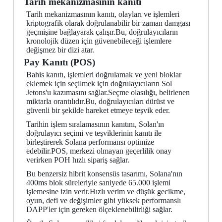
Tarih mekanizmasının kanıtı
Tarih mekanizmasının kanıtı, olayları ve işlemleri
kriptografik olarak doğrulanabilir bir zaman damgası
geçmişine bağlayarak çalışır.Bu, doğrulayıcıların
kronolojik düzen için güvenebileceği işlemlere
değişmez bir dizi atar.
Pay Kanıtı (POS)
Bahis kanıtı, işlemleri doğrulamak ve yeni bloklar
eklemek için seçilmek için doğrulayıcıların Sol
Jetons'u kazımasını sağlar.Seçme olasılığı, belirlenen
miktarla orantılıdır.Bu, doğrulayıcıları dürüst ve
güvenli bir şekilde hareket etmeye teşvik eder.
Tarihin işlem sıralamasının kanıtını, Solan'ın
doğrulayıcı seçimi ve teşviklerinin kanıtı ile
birleştirerek Solana performansı optimize
edebilir.POS, merkezi olmayan geçerlilik onay
verirken POH hızlı sipariş sağlar.
Bu benzersiz hibrit konsensüs tasarımı, Solana'nın
400ms blok süreleriyle saniyede 65.000 işlemi
işlemesine izin verir.Hızlı verim ve düşük gecikme,
oyun, defi ve değişimler gibi yüksek performanslı
DAPP'ler için gereken ölçeklenebilirliği sağlar.