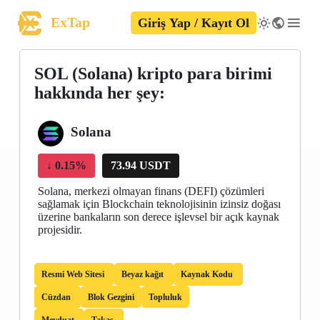
ExTap
Giriş Yap / Kayıt Ol
SOL (Solana) kripto para birimi
hakkında her şey:
Solana
↓
0.15%
73.94 USDT
Solana, merkezi olmayan finans (DEFI) çözümleri
sağlamak için Blockchain teknolojisinin izinsiz doğası
üzerine bankaların son derece işlevsel bir açık kaynak
projesidir.
Resmi Web Sitesi
Beyaz kağıt
Kaynak Kodu
Cüzdan
Blok Gezgini
Topluluk