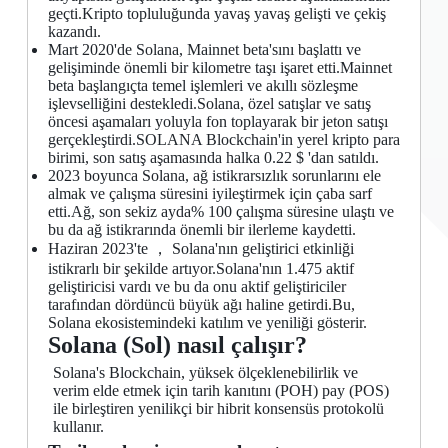
geçti.Kripto topluluğunda yavaş yavaş gelişti ve çekiş
kazandı.
Mart 2020'de Solana, Mainnet beta'sını başlattı ve
gelişiminde önemli bir kilometre taşı işaret etti.Mainnet
beta başlangıçta temel işlemleri ve akıllı sözleşme
işlevselliğini destekledi.Solana, özel satışlar ve satış
öncesi aşamaları yoluyla fon toplayarak bir jeton satışı
gerçekleştirdi.SOLANA Blockchain'in yerel kripto para
birimi, son satış aşamasında halka 0.22 $ 'dan satıldı.
2023 boyunca Solana, ağ istikrarsızlık sorunlarını ele
almak ve çalışma süresini iyileştirmek için çaba sarf
etti.Ağ, son sekiz ayda% 100 çalışma süresine ulaştı ve
bu da ağ istikrarında önemli bir ilerleme kaydetti.
Haziran 2023'te ， Solana'nın geliştirici etkinliği
istikrarlı bir şekilde artıyor.Solana'nın 1.475 aktif
geliştiricisi vardı ve bu da onu aktif geliştiriciler
tarafından dördüncü büyük ağı haline getirdi.Bu,
Solana ekosistemindeki katılım ve yeniliği gösterir.
Solana (Sol) nasıl çalışır?
Solana's Blockchain, yüksek ölçeklenebilirlik ve
verim elde etmek için tarih kanıtını (POH) pay (POS)
ile birleştiren yenilikçi bir hibrit konsensüs protokolü
kullanır.