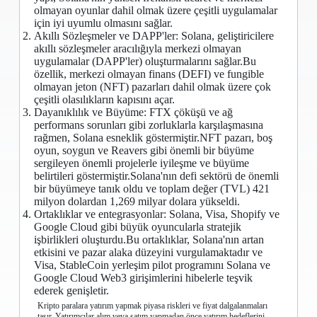
olmayan oyunlar dahil olmak üzere çeşitli uygulamalar
için iyi uyumlu olmasını sağlar.
Akıllı Sözleşmeler ve DAPP'ler: Solana, geliştiricilere
akıllı sözleşmeler aracılığıyla merkezi olmayan
uygulamalar (DAPP'ler) oluşturmalarını sağlar.Bu
özellik, merkezi olmayan finans (DEFI) ve fungible
olmayan jeton (NFT) pazarları dahil olmak üzere çok
çeşitli olasılıkların kapısını açar.
Dayanıklılık ve Büyüme: FTX çöküşü ve ağ
performans sorunları gibi zorluklarla karşılaşmasına
rağmen, Solana esneklik göstermiştir.NFT pazarı, boş
oyun, soygun ve Reavers gibi önemli bir büyüme
sergileyen önemli projelerle iyileşme ve büyüme
belirtileri göstermiştir.Solana'nın defi sektörü de önemli
bir büyümeye tanık oldu ve toplam değer (TVL) 421
milyon dolardan 1,269 milyar dolara yükseldi.
Ortaklıklar ve entegrasyonlar: Solana, Visa, Shopify ve
Google Cloud gibi büyük oyuncularla stratejik
işbirlikleri oluşturdu.Bu ortaklıklar, Solana'nın artan
etkisini ve pazar alaka düzeyini vurgulamaktadır ve
Visa, StableCoin yerleşim pilot programını Solana ve
Google Cloud Web3 girişimlerini hibelerle teşvik
ederek genişletir.
Kripto paralara yatırım yapmak piyasa riskleri ve fiyat dalgalanmaları
taşır. Yatırımcılar alım veya satım yapmadan önce yatırım hedeflerini,