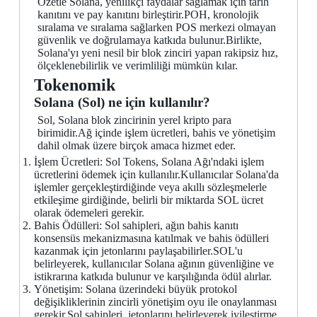
Özetle Solana, yenilikçi faydalar sağlamak için tarih
kanıtını ve pay kanıtını birleştirir.POH, kronolojik
sıralama ve sıralama sağlarken POS merkezi olmayan
güvenlik ve doğrulamaya katkıda bulunur.Birlikte,
Solana'yı yeni nesil bir blok zinciri yapan rakipsiz hız,
ölçeklenebilirlik ve verimliliği mümkün kılar.
Tokenomik
Solana (Sol) ne için kullanılır?
Sol, Solana blok zincirinin yerel kripto para
birimidir.Ağ içinde işlem ücretleri, bahis ve yönetişim
dahil olmak üzere birçok amaca hizmet eder.
İşlem Ücretleri: Sol Tokens, Solana Ağı'ndaki işlem
ücretlerini ödemek için kullanılır.Kullanıcılar Solana'da
işlemler gerçekleştirdiğinde veya akıllı sözleşmelerle
etkileşime girdiğinde, belirli bir miktarda SOL ücret
olarak ödemeleri gerekir.
Bahis Ödülleri: Sol sahipleri, ağın bahis kanıtı
konsensüs mekanizmasına katılmak ve bahis ödülleri
kazanmak için jetonlarını paylaşabilirler.SOL'u
belirleyerek, kullanıcılar Solana ağının güvenliğine ve
istikrarına katkıda bulunur ve karşılığında ödül alırlar.
Yönetişim: Solana üzerindeki büyük protokol
değişikliklerinin zincirli yönetişim oyu ile onaylanması
gerekir.Sol sahipleri, jetonlarını belirleyerek iyileştirme