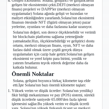
Gelişen Ekosistem: Solana, geliştirici ve girişimcilerin
gelişen bir ekosistemini çekti.DEFI (merkezi olmayan
finans) projeleri ve DAPP'ler (merkezi olmayan
uygulamalar) Solana ağında gelişti ve hızından ve
maliyet etkinliğinden yararlandı.Solana'nın ekosistemi
finansın ötesinde NFT (figürü olmayan jeton) pazar
yerlerine, oyunlara ve daha fazlasına kadar uzanıyor.
Solana'nın değeri, son derece ölçeklenebilir ve verimli
bir blockchain platformu sağlama yeteneğinde
yatmaktadır.Hızı, ölçeklenebilirliği ve geliştirici dostu
ortamı, merkezi olmayan finans, oyun, NFT ve daha
fazlası dahil olmak üzere çeşitli gerçek dünya
uygulamaları için cazip hale getirir.Solana'nın gelişen
ekosistemi ve yerel kripto para birimi, yenilik ve
yatırım fırsatlarını teşvik ederek değerine daha da
katkıda bulunur.
Önemli Noktalar
Solana, gelişimi boyunca birkaç kilometre taşı elde
etti.İşte Solana'nın bazı önemli kilometre taşları:
Yüksek verim ve düşük ücretler: Solana'nın yenilikçi
fikir birliği mekanizması ve pay (POS) sistemi, sürekli
düşük ücretlerle saniyede 65.000'den fazla işlemi
işlemesini sağlar.Bu yüksek verim ve düşük ücretli
yapı, Solana'nın yüksek frekanslı ticaret ve merkezi