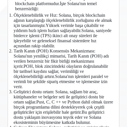
blockchain platformudur.İşte Solana'nın temel
benzersizliği:
Ölçeklenebilirlik ve Hız: Solana, birçok blockchain
ağının karşılaştığı ölçeklenebilirlik zorluğunu ele almak
için tasarlanmıştır.Yüksek verimle başa çıkabilir ve
yıldırım hızlı işlem hızları sağlayabilir.Solana, saniyede
binlerce işlemi (TPS) ikinci alt onay süreleri ile
işleyebilir ve geleneksel finansal sistemlere hız
açısından rakip olabilir.
Tarih Kanıtı (POH) Konsensüs Mekanizması:
Solana'nın yenilikçi mimarisi, Tarih Kanıtı (POH) adı
verilen benzersiz bir fikir birliği mekanizması
içerir.POH, blok zincirindeki olayların doğrulanabilir
bir tarihsel kaydını sağlar, verimliliği ve
ölçeklenebilirliği artırır.Solana'nın işlemleri paralel ve
verimli bir şekilde sipariş etmesine ve işlemesine izin
verir.
Geliştirici dostu ortam: Solana, sağlam bir araç,
kütüphaneler ve belgeler seti ile geliştirici dostu bir
ortam sağlar.Pust, C, C ++ ve Python dahil olmak üzere
birçok programlama dilini destekleyerek çok çeşitli
geliştiriciler için erişilebilir hale getirir.Bu geliştirici
dostu yaklaşım inovasyonu teşvik eder ve Solana
ekosisteminin büyümesine katkıda bulunur.