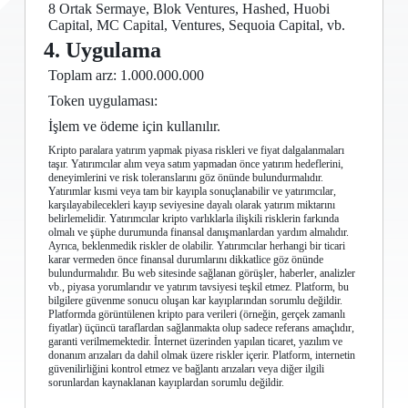
8 Ortak Sermaye, Blok Ventures, Hashed, Huobi
Capital, MC Capital, Ventures, Sequoia Capital, vb.
4. Uygulama
Toplam arz: 1.000.000.000
Token uygulaması:
İşlem ve ödeme için kullanılır.
Kripto paralara yatırım yapmak piyasa riskleri ve fiyat dalgalanmaları
taşır. Yatırımcılar alım veya satım yapmadan önce yatırım hedeflerini,
deneyimlerini ve risk toleranslarını göz önünde bulundurmalıdır.
Yatırımlar kısmi veya tam bir kayıpla sonuçlanabilir ve yatırımcılar,
karşılayabilecekleri kayıp seviyesine dayalı olarak yatırım miktarını
belirlemelidir. Yatırımcılar kripto varlıklarla ilişkili risklerin farkında
olmalı ve şüphe durumunda finansal danışmanlardan yardım almalıdır.
Ayrıca, beklenmedik riskler de olabilir. Yatırımcılar herhangi bir ticari
karar vermeden önce finansal durumlarını dikkatlice göz önünde
bulundurmalıdır. Bu web sitesinde sağlanan görüşler, haberler, analizler
vb., piyasa yorumlarıdır ve yatırım tavsiyesi teşkil etmez. Platform, bu
bilgilere güvenme sonucu oluşan kar kayıplarından sorumlu değildir.
Platformda görüntülenen kripto para verileri (örneğin, gerçek zamanlı
fiyatlar) üçüncü taraflardan sağlanmakta olup sadece referans amaçlıdır,
garanti verilmemektedir. İnternet üzerinden yapılan ticaret, yazılım ve
donanım arızaları da dahil olmak üzere riskler içerir. Platform, internetin
güvenilirliğini kontrol etmez ve bağlantı arızaları veya diğer ilgili
sorunlardan kaynaklanan kayıplardan sorumlu değildir.