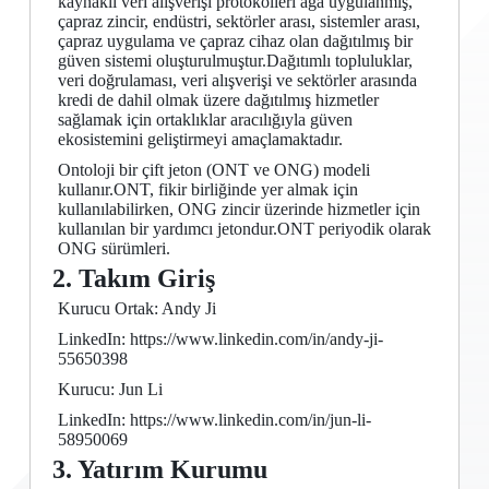
kaynaklı veri alışverişi protokolleri ağa uygulanmış,
çapraz zincir, endüstri, sektörler arası, sistemler arası,
çapraz uygulama ve çapraz cihaz olan dağıtılmış bir
güven sistemi oluşturulmuştur.Dağıtımlı topluluklar,
veri doğrulaması, veri alışverişi ve sektörler arasında
kredi de dahil olmak üzere dağıtılmış hizmetler
sağlamak için ortaklıklar aracılığıyla güven
ekosistemini geliştirmeyi amaçlamaktadır.
Ontoloji bir çift jeton (ONT ve ONG) modeli
kullanır.ONT, fikir birliğinde yer almak için
kullanılabilirken, ONG zincir üzerinde hizmetler için
kullanılan bir yardımcı jetondur.ONT periyodik olarak
ONG sürümleri.
2. Takım Giriş
Kurucu Ortak: Andy Ji
LinkedIn: https://www.linkedin.com/in/andy-ji-
55650398
Kurucu: Jun Li
LinkedIn: https://www.linkedin.com/in/jun-li-
58950069
3. Yatırım Kurumu