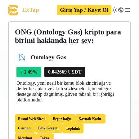
ExTap
Giriş Yap / Kayıt Ol
ONG (Ontology Gas) kripto para
birimi hakkında her şey:
Ontology Gas
↑
1.49%
0.042669 USDT
Ontology, yeni nesil bir kamu blok zinciri ağı ve
defter hesapları ve akıllı sözleşmeler için entegre
desteğe sahip dağıtılmış, güven tabanlı bir işbirliği
platformudur.
Resmi Web Sitesi
Beyaz kağıt
Kaynak Kodu
Cüzdan
Blok Gezgini
Topluluk
Mevduat
Takas