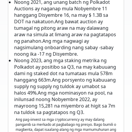
Noong 2021, ang unang batch ng Polkadot
Auctions ay naganap mula Nobyembre 11
hanggang Disyembre 16, na may $ 1.3B sa
DOT na nakatuon.Ang bawat auction ay
tumagal ng pitong araw na may dalawang
araw na simula at limang araw na pagtatapos
ng panahon.Ang mga nagwagi ay
nagsimulang onboarding nang sabay -sabay
noong ika -17 ng Disyembre.
Noong 2023, ang mga staking metrika ng
Polkadot ay positibo sa Q3, na may kabuuang
dami ng staked dot na tumataas mula 578m
hanggang 663m.Ang porsyento ng kabuuang
supply ng supply ng tuldok ay umabot sa
halos 49%.Ang mga nominasyon na pool, na
inilunsad noong Nobyembre 2022, ay
mayroong 15,281 na miyembro at higit sa 7m
na tuldok sa pagtatapos ng Q3.
Ang pag-iinvest sa mga cryptocurrency ay may dalang
panganib sa merkado at pagbabago ng presyo. Bago bumili o
magbenta, dapat isaalang-alang ng mga mamumuhunan ang