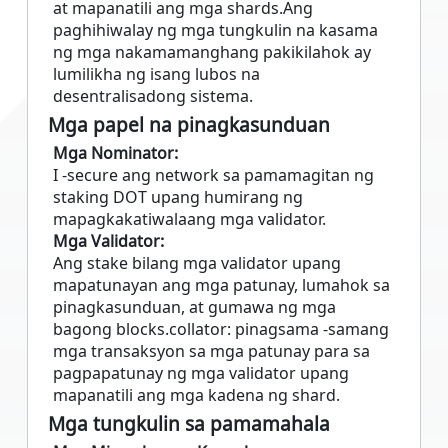
at mapanatili ang mga shards.Ang
paghihiwalay ng mga tungkulin na kasama
ng mga nakamamanghang pakikilahok ay
lumilikha ng isang lubos na
desentralisadong sistema.
Mga papel na pinagkasunduan
Mga Nominator:
I -secure ang network sa pamamagitan ng
staking DOT upang humirang ng
mapagkakatiwalaang mga validator.
Mga Validator:
Ang stake bilang mga validator upang
mapatunayan ang mga patunay, lumahok sa
pinagkasunduan, at gumawa ng mga
bagong blocks.collator: pinagsama -samang
mga transaksyon sa mga patunay para sa
pagpapatunay ng mga validator upang
mapanatili ang mga kadena ng shard.
Mga tungkulin sa pamamahala