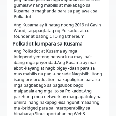
gumalaw nang mabilis at makabago sa
Kusama, o maghanda para sa paglawak sa
Polkadot.
Ang Kusama ay itinatag noong 2019 ni Gavin
Wood, tagapagtatag ng Polkadot at co-
founder at dating CTO ng Ethereum.
Polkadot kumpara sa Kusama
Ang Polkadot at Kusama ay mga
independiyenteng network na may iba't
ibang mga priyoridad.Ang Kusama ay mas
abot -kayang at nagbibigay -daan para sa
mas mabilis na pag -upgrade.Nagsisilbi itong
isang pre-production na kapaligiran para sa
mga pagbabago sa pagsubok bago
maipadala ang mga ito sa Polkadot.Ang
parehong mga network ay magpapatuloy na
umiiral nang nakapag -iisa ngunit maaaring
ma -bridged para sa interoperability sa
hinaharap.Sinusuportahan ng Web3