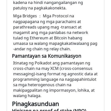
kadena na hindi nangangailangan ng
patuloy na pagkakakonekta.
Mga Bridges ： Mga Protocol na
nagpapagana ng mga parachains at
parathreads upang mag -transact at
magamit ang mga panlabas na network
tulad ng Ethereum at Bitcoin habang
umaasa sa walang mapagkakatiwalaang pag
-andar ng chain ng relay chain.
Pamantayan sa Komunikasyon
Itinatag ng Polkadot ang pamantayan ng
cross-chain na may XCM (cross-consensus
messaging)-isang format ng agnostic data at
programming language na nagpapahintulot
sa mga heterogenous chain na
makipagpalitan ng impormasyon, lohika, at
walang halaga.
Pinagkasunduan
Hinirang na proof-of-stake (NPO)