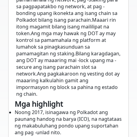
sa pagpapatakbo ng network, at pag -
bonding upang ikonekta ang isang chain sa
Polkadot bilang isang parachain.Maaari rin
itong magamit bilang isang maililipat na
token.Ang mga may hawak ng DOT ay may
kontrol sa pamamahala ng platform at
lumahok sa pinagkasunduan sa
pamamagitan ng staking.Bilang karagdagan,
ang DOT ay maaaring mai -lock upang ma -
secure ang isang parachain slot sa
network.Ang pagkakaroon ng vesting dot ay
maaaring kalkulahin gamit ang
impormasyon ng block sa pahina ng estado
ng chain.
Mga highlight
Noong 2017, isinagawa ng Polkadot ang
paunang handog na barya (ICO), na nagtataas
ng makabuluhang pondo upang suportahan
ang pag -unlad nito.