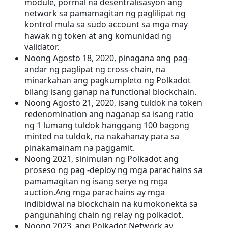
module, pormal na desentralisasyon ang
network sa pamamagitan ng paglilipat ng
kontrol mula sa sudo account sa mga may
hawak ng token at ang komunidad ng
validator.
Noong Agosto 18, 2020, pinagana ang pag-
andar ng paglipat ng cross-chain, na
minarkahan ang pagkumpleto ng Polkadot
bilang isang ganap na functional blockchain.
Noong Agosto 21, 2020, isang tuldok na token
redenomination ang naganap sa isang ratio
ng 1 lumang tuldok hanggang 100 bagong
minted na tuldok, na nakahanay para sa
pinakamainam na paggamit.
Noong 2021, sinimulan ng Polkadot ang
proseso ng pag -deploy ng mga parachains sa
pamamagitan ng isang serye ng mga
auction.Ang mga parachains ay mga
indibidwal na blockchain na kumokonekta sa
pangunahing chain ng relay ng polkadot.
Noong 2023, ang Polkadot Network ay