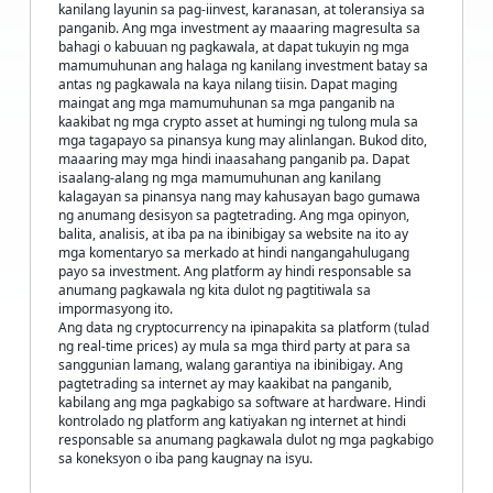
kanilang layunin sa pag-iinvest, karanasan, at toleransiya sa
panganib. Ang mga investment ay maaaring magresulta sa
bahagi o kabuuan ng pagkawala, at dapat tukuyin ng mga
mamumuhunan ang halaga ng kanilang investment batay sa
antas ng pagkawala na kaya nilang tiisin. Dapat maging
maingat ang mga mamumuhunan sa mga panganib na
kaakibat ng mga crypto asset at humingi ng tulong mula sa
mga tagapayo sa pinansya kung may alinlangan. Bukod dito,
maaaring may mga hindi inaasahang panganib pa. Dapat
isaalang-alang ng mga mamumuhunan ang kanilang
kalagayan sa pinansya nang may kahusayan bago gumawa
ng anumang desisyon sa pagtetrading. Ang mga opinyon,
balita, analisis, at iba pa na ibinibigay sa website na ito ay
mga komentaryo sa merkado at hindi nangangahulugang
payo sa investment. Ang platform ay hindi responsable sa
anumang pagkawala ng kita dulot ng pagtitiwala sa
impormasyong ito.
Ang data ng cryptocurrency na ipinapakita sa platform (tulad
ng real-time prices) ay mula sa mga third party at para sa
sanggunian lamang, walang garantiya na ibinibigay. Ang
pagtetrading sa internet ay may kaakibat na panganib,
kabilang ang mga pagkabigo sa software at hardware. Hindi
kontrolado ng platform ang katiyakan ng internet at hindi
responsable sa anumang pagkawala dulot ng mga pagkabigo
sa koneksyon o iba pang kaugnay na isyu.