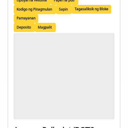
Opisyal na Website
Papel na puti
Tagasaliksik ng Bloke
Kodigo ng Pinagmulan
Sapin
Pamayanan
Deposito
Magpalit