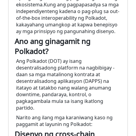
ekosistema.Kung ang pagpapasadya sa mga
independiyenteng kadena o pag-plug sa out-
of-the-box interoperability ng Polkadot,
kakayahang umangkop at kapwa benepisyo
ay mga prinsipyo ng pangunahing disenyo.
Ano ang ginagamit ng
Polkadot?
Ang Polkadot (DOT) ay isang
desentralisadong platform na nagbibigay -
daan sa mga matalinong kontrata at
desentralisadong aplikasyon (DAPPS) na
itatayo at tatakbo nang walang anumang
downtime, pandaraya, kontrol, o
pagkagambala mula sa isang ikatlong
partido.
Narito ang ilang mga karaniwang kaso ng
paggamit at layunin ng Polkadot:
Disenyo ng cross-chain