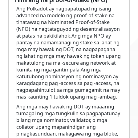
Ang Polkadot ay nagpapatupad ng isang
advanced na modelo ng proof-of-stake na
tinatawag na Nominated Proof-of-Stake
(NPO) na nagtataguyod ng desentralisasyon
at patas na pakikilahok.Ang mga NPO ay
pantay na namamahagi ng stake sa lahat ng
mga may hawak ng DOT, na nagpapagana
ng lahat ng mga may hawak ng token upang
makatulong na ma -secure ang network at
kumita ng mga gantimpala.Ang mga
katutubong nominasyon ng nominasyon ay
karagdagang pag -access sa pag -access, na
nagpapahintulot sa mga gumagamit na may
mas kaunting 1 tuldok upang mag -ambag.
Ang mga may hawak ng DOT ay maaaring
tumagal ng mga tungkulin sa pagpapatunay
bilang mga nominator, validator, o mga
collator upang mapanindigan ang
pinagkasunduan, makagawa ng mga bloke,