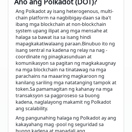
Ano ang Polkadot (DOT)?
Ang Polkadot ay isang heterogenous, multi-
chain platform na nagbibigay-daan sa iba't
ibang mga blockchain at non-blockchain
system upang ilipat ang mga mensahe at
halaga sa bawat isa sa isang hindi
mapagkakatiwalaang paraan.Binubuo ito ng
isang sentral na kadena ng relay na nag -
coordinate ng pinagkasunduan at
komunikasyon sa pagitan ng magkakaugnay
na mga blockchain na tinatawag na mga
parachains na maaaring magkaroon ng
kanilang sariling mga natatanging tampok at
token.Sa pamamagitan ng kahanay na mga
transaksyon sa pagproseso sa buong
kadena, naglalayong makamit ng Polkadot
ang scalability.
Ang pangunahing halaga ng Polkadot ay ang
kakayahang mag -pool ng seguridad sa
buong kadena at mapadali ang