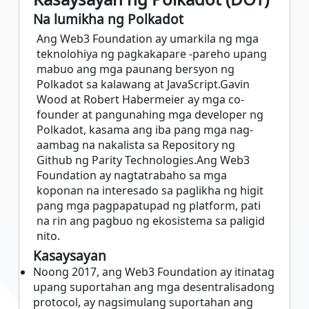
Na lumikha ng Polkadot
Ang Web3 Foundation ay umarkila ng mga
teknolohiya ng pagkakapare -pareho upang
mabuo ang mga paunang bersyon ng
Polkadot sa kalawang at JavaScript.Gavin
Wood at Robert Habermeier ay mga co-
founder at pangunahing mga developer ng
Polkadot, kasama ang iba pang mga nag-
aambag na nakalista sa Repository ng
Github ng Parity Technologies.Ang Web3
Foundation ay nagtatrabaho sa mga
koponan na interesado sa paglikha ng higit
pang mga pagpapatupad ng platform, pati
na rin ang pagbuo ng ekosistema sa paligid
nito.
Kasaysayan
Noong 2017, ang Web3 Foundation ay itinatag
upang suportahan ang mga desentralisadong
protocol, ay nagsimulang suportahan ang