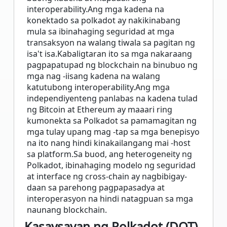
interoperability.Ang mga kadena na
konektado sa polkadot ay nakikinabang
mula sa ibinahaging seguridad at mga
transaksyon na walang tiwala sa pagitan ng
isa't isa.Kabaligtaran ito sa mga nakaraang
pagpapatupad ng blockchain na binubuo ng
mga nag -iisang kadena na walang
katutubong interoperability.Ang mga
independiyenteng panlabas na kadena tulad
ng Bitcoin at Ethereum ay maaari ring
kumonekta sa Polkadot sa pamamagitan ng
mga tulay upang mag -tap sa mga benepisyo
na ito nang hindi kinakailangang mai -host
sa platform.Sa buod, ang heterogeneity ng
Polkadot, ibinahaging modelo ng seguridad
at interface ng cross-chain ay nagbibigay-
daan sa parehong pagpapasadya at
interoperasyon na hindi natagpuan sa mga
naunang blockchain.
Kasaysayan ng Polkadot (DOT)