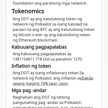
Foundation ang parehong mga network.
Tokenomics
Ang DOT ay ang katutubong token ng
network ng Polkadot sa isang katulad na
paraan na ang BTC ay ang katutubong token
ng bitcoin o eter ay ang katutubong token
ng Ethereum blockchain.
Kabuuang pagpapalabas
Ang kabuuang pagpapalabas ay
1381154811.718 Dot.sa panahon 1270.
Inflation ng token
Ang DOT ay isang inflationary token.Sa
network ng Polkadot, ang inflation ay
Itakda
upang maging 10% taun -taon
.
Mga pag -andar
Naghahain ang DOT ng tatlong
pangunahing pag -andar sa Polkadot:
pamamahala ng network, pag -staking para