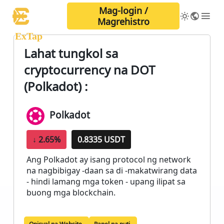
Mag-login /
Magrehistro
ExTap
Lahat tungkol sa
cryptocurrency na DOT
(Polkadot) :
Polkadot
↓
2.65%
0.8335 USDT
Ang Polkadot ay isang protocol ng network
na nagbibigay -daan sa di -makatwirang data
- hindi lamang mga token - upang ilipat sa
buong mga blockchain.