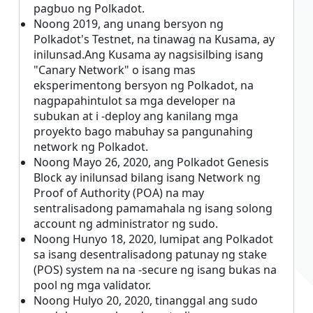
pagbuo ng Polkadot.
Noong 2019, ang unang bersyon ng
Polkadot's Testnet, na tinawag na Kusama, ay
inilunsad.Ang Kusama ay nagsisilbing isang
"Canary Network" o isang mas
eksperimentong bersyon ng Polkadot, na
nagpapahintulot sa mga developer na
subukan at i -deploy ang kanilang mga
proyekto bago mabuhay sa pangunahing
network ng Polkadot.
Noong Mayo 26, 2020, ang Polkadot Genesis
Block ay inilunsad bilang isang Network ng
Proof of Authority (POA) na may
sentralisadong pamamahala ng isang solong
account ng administrator ng sudo.
Noong Hunyo 18, 2020, lumipat ang Polkadot
sa isang desentralisadong patunay ng stake
(POS) system na na -secure ng isang bukas na
pool ng mga validator.
Noong Hulyo 20, 2020, tinanggal ang sudo