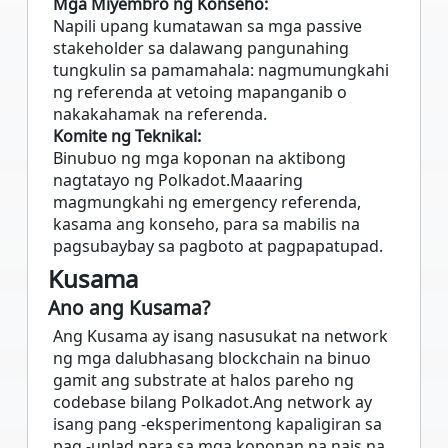
Mga Miyembro ng Konseho:
Napili upang kumatawan sa mga passive
stakeholder sa dalawang pangunahing
tungkulin sa pamamahala: nagmumungkahi
ng referenda at vetoing mapanganib o
nakakahamak na referenda.
Komite ng Teknikal:
Binubuo ng mga koponan na aktibong
nagtatayo ng Polkadot.Maaaring
magmungkahi ng emergency referenda,
kasama ang konseho, para sa mabilis na
pagsubaybay sa pagboto at pagpapatupad.
Kusama
Ano ang Kusama?
Ang Kusama ay isang nasusukat na network
ng mga dalubhasang blockchain na binuo
gamit ang substrate at halos pareho ng
codebase bilang Polkadot.Ang network ay
isang pang -eksperimentong kapaligiran sa
pag -unlad para sa mga koponan na nais na