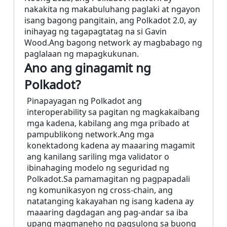
nakakita ng makabuluhang paglaki at ngayon
isang bagong pangitain, ang Polkadot 2.0, ay
inihayag ng tagapagtatag na si Gavin
Wood.Ang bagong network ay magbabago ng
paglalaan ng mapagkukunan.
Ano ang ginagamit ng
Polkadot?
Pinapayagan ng Polkadot ang
interoperability sa pagitan ng magkakaibang
mga kadena, kabilang ang mga pribado at
pampublikong network.Ang mga
konektadong kadena ay maaaring magamit
ang kanilang sariling mga validator o
ibinahaging modelo ng seguridad ng
Polkadot.Sa pamamagitan ng pagpapadali
ng komunikasyon ng cross-chain, ang
natatanging kakayahan ng isang kadena ay
maaaring dagdagan ang pag-andar sa iba
upang magmaneho ng pagsulong sa buong