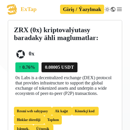
ExTap
Giriş / Ýazylmak
ZRX (0x) kriptovalýutasy
baradaky ähli maglumatlar:
0x
↑
0.76%
0.08005 USDT
0x Labs is a decentralized exchange (DEX) protocol
that provides infrastructure to support the global
exchange of tokenized assets and underpin a wide
ecosystem of peer-to-peer (P2P) transactions.
Resmi web sahypasy
Ak kağıt
Kömekçi kod
Bloklar dörediji
Toplum
Işlemek.
Üýtgeşik