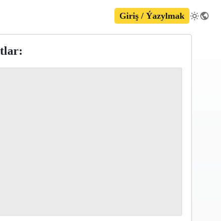
Giriş / Ýazylmak
tlar: