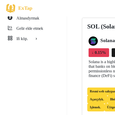
ExTap
Almasdyrmak
SOL (Sola
Gelir elde etmek
Iň köp.
Solana
↓
0.15%
Solana is a high
that banks on b
permissionless n
finance (DeFi) s
Resmi web sahypa
Açarçylyk.
Blo
Işlemek.
Üýtge