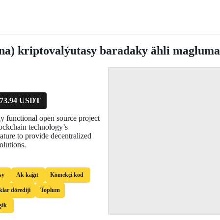
na) kriptovalýutasy baradaky ähli magluma
73.94 USDT
ly functional open source project
lockchain technology’s
ature to provide decentralized
olutions.
sy
Ak kağıt
Kömekçi kod
klar dörediji
Toplum
şik