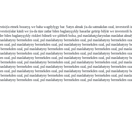
estisiýa etmek bozaryş we baha wagtlylygy bar. Satyn almak ýa-da satmakdan ozal, investoriň 
estisiýalar känli we ýa-da täze zatlar bilen baglanyşykly hasarlar getirip bilýär we investoriň h
tler bilen baglanyşykly riskleri bilmeli we şübheli bolsa, pul maslahatçylaryndan maslahat almal
maslahatyny bermekden ozal, pul maslahatyny bermekden ozal, pul maslahatyny bermekden ozal
n ozal, pul maslahatyny bermekden ozal, pul maslahatyny bermekden ozal, pul maslahatyny b
y bermekden ozal, pul maslahatyny bermekden ozal, pul maslahatyny bermekden ozal, pul masl
maslahatyny bermekden ozal, pul maslahatyny bermekden ozal, pul maslahatyny bermekden ozal
n ozal, pul maslahatyny bermekden ozal, pul maslahatyny bermekden ozal, pul maslahatyny b
y bermekden ozal, pul maslahatyny bermekden ozal, pul maslahatyny bermekden ozal, pul masl
maslahatyny bermekden ozal, pul maslahatyny bermekden ozal, pul maslahatyny bermekden ozal
n ozal, pul maslahatyny bermekden ozal, pul maslahatyny bermekden ozal, pul maslahatyny b
y bermekden ozal, pul maslahatyny bermekden ozal, pul maslahatyny bermekden ozal, pul masl
maslahatyny bermekden ozal, pul maslahatyny bermekden ozal, pul maslahatyny bermekden ozal