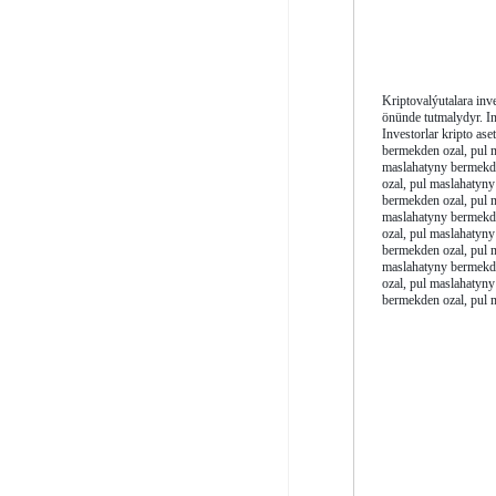
Kriptovalýutalara inv
önünde tutmalydyr. Inv
Investorlar kripto ase
bermekden ozal, pul 
maslahatyny bermekde
ozal, pul maslahatyn
bermekden ozal, pul 
maslahatyny bermekde
ozal, pul maslahatyn
bermekden ozal, pul 
maslahatyny bermekde
ozal, pul maslahatyn
bermekden ozal, pul 