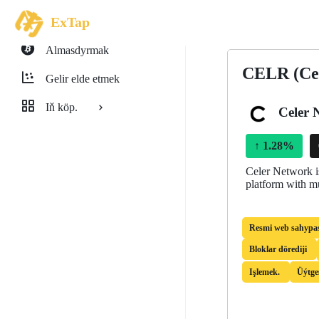
ExTap
Almasdyrmak
CELR (Cel
Gelir elde etmek
Iň köp.
Celer 
↑
1.28%
Celer Network is
platform with mu
Resmi web sahypa
Bloklar dörediji
Işlemek.
Üýtge