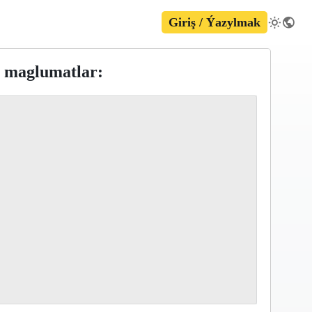
Giriş / Ýazylmak
i maglumatlar: