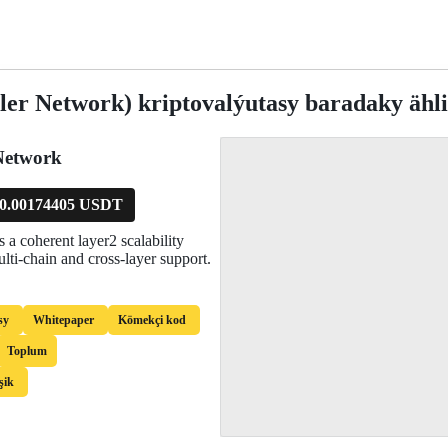
er Network) kriptovalýutasy baradaky ähl
Network
0.00174405 USDT
 a coherent layer2 scalability
lti-chain and cross-layer support.
sy
Whitepaper
Kömekçi kod
Toplum
şik