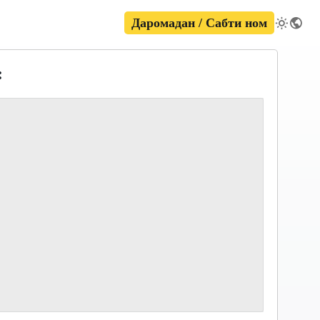
Даромадан / Сабти ном
: