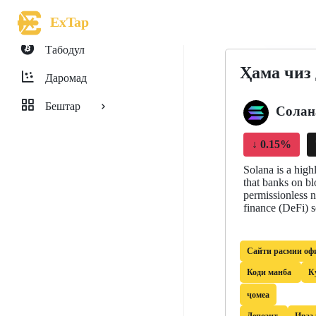
ExTap
Табодул
Ҳама чиз 
Даромад
Бештар
Солан
↓
0.15%
Solana is a high
that banks on b
permissionless n
finance (DeFi) s
Сайти расмии оф
Коди манба
К
ҷомеа