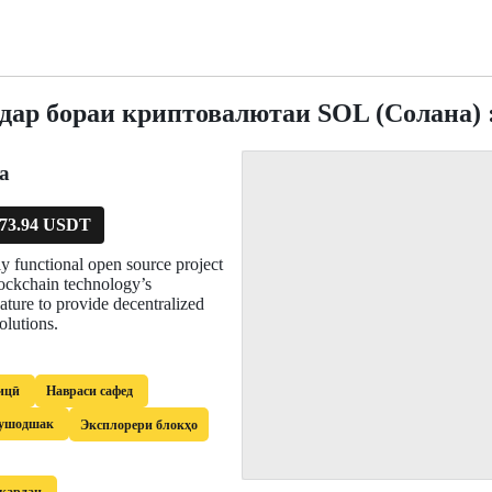
дар бораи криптовалютаи SOL (Солана) 
а
73.94 USDT
ly functional open source project
lockchain technology’s
ature to provide decentralized
olutions.
ицӣ
Навраси сафед
ушодшак
Эксплорери блокҳо