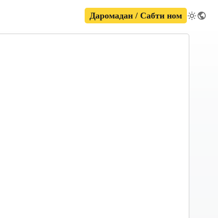
Даромадан / Сабти ном