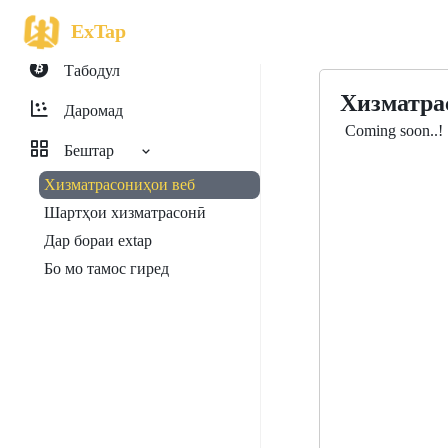
ExTap
Табодул
Хизматра
Даромад
Coming soon..!
Бештар
Хизматрасониҳои веб
Шартҳои хизматрасонӣ
Дар бораи extap
Бо мо тамос гиред