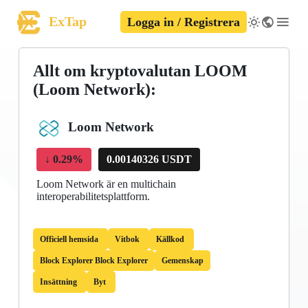
ExTap
Logga in / Registrera
Allt om kryptovalutan LOOM
(Loom Network):
Loom Network
↓
0.29%
0.00140326 USDT
Loom Network är en multichain
interoperabilitetsplattform.
Officiell hemsida
Vitbok
Källkod
Block Explorer Block Explorer
Gemenskap
Insättning
Byt