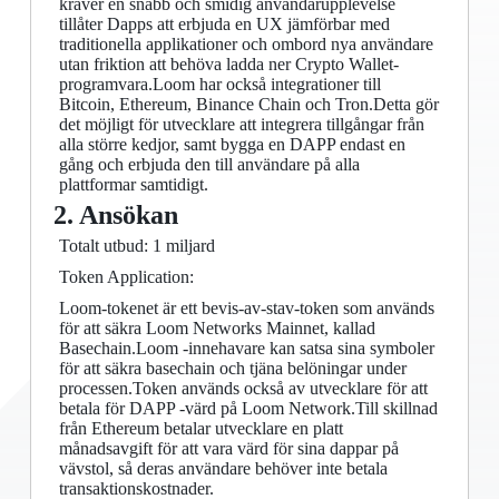
kräver en snabb och smidig användarupplevelse
tillåter Dapps att erbjuda en UX jämförbar med
traditionella applikationer och ombord nya användare
utan friktion att behöva ladda ner Crypto Wallet-
programvara.Loom har också integrationer till
Bitcoin, Ethereum, Binance Chain och Tron.Detta gör
det möjligt för utvecklare att integrera tillgångar från
alla större kedjor, samt bygga en DAPP endast en
gång och erbjuda den till användare på alla
plattformar samtidigt.
2. Ansökan
Totalt utbud: 1 miljard
Token Application:
Loom-tokenet är ett bevis-av-stav-token som används
för att säkra Loom Networks Mainnet, kallad
Basechain.Loom -innehavare kan satsa sina symboler
för att säkra basechain och tjäna belöningar under
processen.Token används också av utvecklare för att
betala för DAPP -värd på Loom Network.Till skillnad
från Ethereum betalar utvecklare en platt
månadsavgift för att vara värd för sina dappar på
vävstol, så deras användare behöver inte betala
transaktionskostnader.