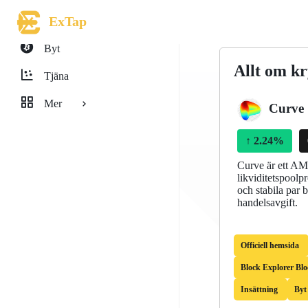
ExTap
Byt
Allt om k
Tjäna
Mer
Curve
↑
2.24%
Curve är ett AM
likviditetspoolpr
och stabila par 
handelsavgift.
Officiell hemsida
Block Explorer Blo
Insättning
Byt