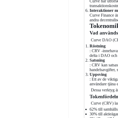
Curve har utforsk
transaktionskost
Interaktioner m
Curve Finance är
andra decentralise
Tokenomi
Vad använd
Curve DAO (CRV)
Röstning
: CRV -innehavar
delta i DAO och t
Satsning
: CRV kan satsas 
handelsavgifter,
Uppsving
: Ett av de vikti
användare tjäna e
Dessa verktyg ä
Tokenfördel
Curve (CRV) lans
62% till samhälls
30% till aktieäga