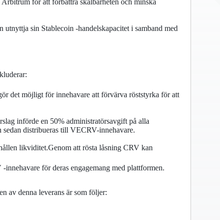
 Arbitrum för att förbättra skalbarheten och minska
n utnyttja sin Stablecoin -handelskapacitet i samband med
kluderar:
et möjligt för innehavare att förvärva röststyrka för att
örslag införde en 50% administratörsavgift på alla
h sedan distribueras till VECRV-innehavare.
ahållen likviditet.Genom att rösta låsning CRV kan
V -innehavare för deras engagemang med plattformen.
en av denna leverans är som följer: