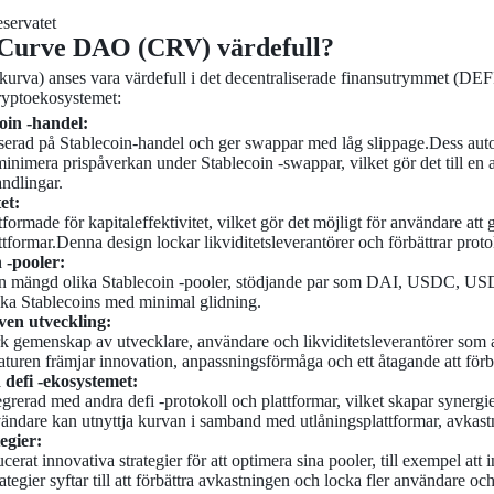
eservatet
 Curve DAO (CRV) värdefull?
urva) anses vara värdefull i det decentraliserade finansutrymmet (DEFI) 
kryptoekosystemet:
oin -handel:
iserad på Stablecoin-handel och ger swappar med låg slippage.Dess a
minimera prispåverkan under Stablecoin -swappar, vilket gör det till en att
ndlingar.
et:
formade för kapitaleffektivitet, vilket gör det möjligt för användare at
ormar.Denna design lockar likviditetsleverantörer och förbättrar protokol
 -pooler:
n mängd olika Stablecoin -pooler, stödjande par som DAI, USDC, USDT
ika Stablecoins med minimal glidning.
en utveckling:
k gemenskap av utvecklare, användare och likviditetsleverantörer som ak
aturen främjar innovation, anpassningsförmåga och ett åtagande att för
 defi -ekosystemet:
egrerad med andra defi -protokoll och plattformar, vilket skapar synerg
ndare kan utnyttja kurvan i samband med utlåningsplattformar, avkastni
egier:
cerat innovativa strategier för att optimera sina pooler, till exempel at
tegier syftar till att förbättra avkastningen och locka fler användare och 