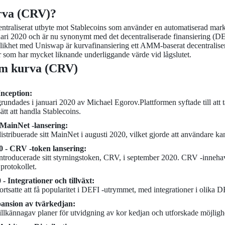
rva (CRV)?
entraliserat utbyte mot Stablecoins som använder en automatiserad mar
uari 2020 och är nu synonymt med det decentraliserade finansiering (DE
 likhet med Uniswap är kurvafinansiering ett AMM-baserat decentralisera
r som har mycket liknande underliggande värde vid lågslutet.
om kurva (CRV)
Inception:
undades i januari 2020 av Michael Egorov.Plattformen syftade till att 
sätt att handla Stablecoins.
 MainNet -lansering:
stribuerade sitt MainNet i augusti 2020, vilket gjorde att användare k
 - CRV -token lansering:
ntroducerade sitt styrningstoken, CRV, i september 2020. CRV -innehav
protokollet.
 Integrationer och tillväxt:
rtsatte att få popularitet i DEFI -utrymmet, med integrationer i olika D
ansion av tvärkedjan:
illkännagav planer för utvidgning av kor kedjan och utforskade möjlig