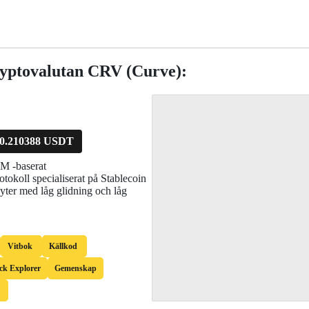
ryptovalutan CRV (Curve):
0.210388 USDT
M -baserat
otokoll specialiserat på Stablecoin
byter med låg glidning och låg
Vitbok
Källkod
ck Explorer
Gemenskap