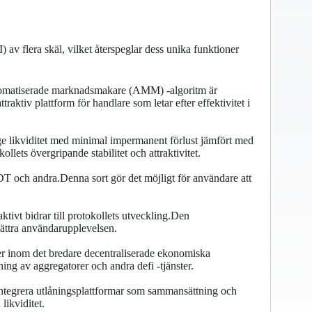
av flera skäl, vilket återspeglar dess unika funktioner
utomatiserade marknadsmakare (AMM) -algoritm är
raktiv plattform för handlare som letar efter effektivitet i
t ge likviditet med minimal impermanent förlust jämfört med
lets övergripande stabilitet och attraktivitet.
 och andra.Denna sort gör det möjligt för användare att
tivt bidrar till protokollets utveckling.Den
bättra användarupplevelsen.
ier inom det bredare decentraliserade ekonomiska
ng av aggregatorer och andra defi -tjänster.
t integrera utlåningsplattformar som sammansättning och
likviditet.