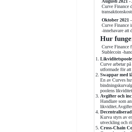
Augusti 2021 -
Curve Finance di
transaktionskos
Oktober 2021 
Curve Finance i
-innehavare att d
Hur funge
Curve Finance fu
Stablecoin -hand
Likviditetspoole
Curve arbetar på 
utformade för at
Swappar med lå
En av Curves huv
bindningskurvalg
poolens likviditet
Avgifter och in
Handlare som anvä
likviditet.Avgifte
Decentralisera
Kurva styrs av e
utveckling och ri
Cross-Chain Co