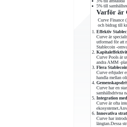
3% till anställda
5% till samhällsr
Varför är
Curve Finance (k
och bidrag till 
Effektiv Stablec
Curve är special
utformad för att 
Stablecoin -omva
Kapitaleffektivit
Curve Pools är ut
andra AMM -plattf
Flera Stablecoin
Curve erbjuder e
handla mellan ol
Gemenskapsdriv
Curve har en star
samhällsdrivna n
Integration med
Curve är ofta int
ekosystemet.Anvä
Innovativa strat
Curve har introdu
längtan.Dessa stra