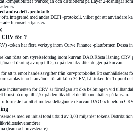
at kompatibilitet i tvärkedjan och distribuerat på Layer 2-lösningar som
naderna.
ed andra defi -protokoll:
 ofta integrerad med andra DEFI -protokoll, vilket gör att användare ka
rade finansiella tjänster.
k
s CRV för？
 -token har flera verktyg inom Curve Finance -plattformen.Dessa in
e kan rösta om styrelseförslag inom kurvan DAO.Rösta låsning CRV gör d
jäna ett ökning av upp till 2,5x på den likviditet de ger på kurvan.
för att ta emot handelsavgifter från kurvprotokollet.Ett samhällsledat f
 som samlas in och används för att köpa 3CRV, LP-token för Tripool oc
gaste incitamenten för CRV är förmågan att öka belöningen vid tillhand
tt boost på upp till 2,5x på den likviditet de tillhandahåller på kurvan.
r utformade för att stimulera deltagande i kurvan DAO och belöna CR
ning
erades med en initial total utbud av 3,03 miljarder tokens.Distribution
likviditetsleverantörer
rna (team och investerare)