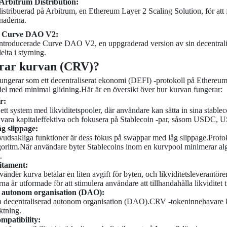
 Arbitrum Distribution:
stribuerad på Arbitrum, en Ethereum Layer 2 Scaling Solution, för att 
tnaderna.
- Curve DAO V2:
ntroducerade Curve DAO V2, en uppgraderad version av sin decentrali
elta i styrning.
rar kurvan (CRV)?
ngerar som ett decentraliserat ekonomi (DEFI) -protokoll på Ethereum b
el med minimal glidning.Här är en översikt över hur kurvan fungerar:
r:
ett system med likviditetspooler, där användare kan sätta in sina stableco
t vara kapitaleffektiva och fokusera på Stablecoin -par, såsom USDC,
g slippage:
udsakliga funktioner är dess fokus på swappar med låg slippage.Proto
oritm.När användare byter Stablecoins inom en kurvpool minimerar algo
.
citament:
nder kurva betalar en liten avgift för byten, och likviditetsleverantörer
rna är utformade för att stimulera användare att tillhandahålla likviditet til
d autonom organisation (DAO):
n decentraliserad autonom organisation (DAO).CRV -tokeninnehavare kan
ktning.
mpatibility: