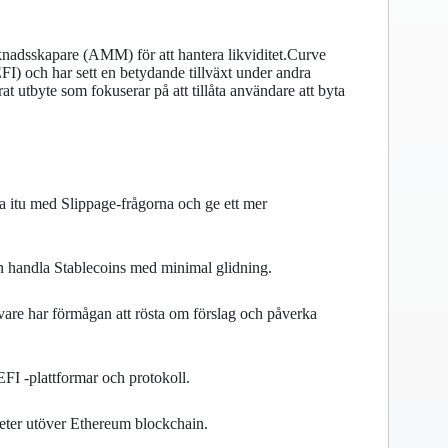
knadsskapare (AMM) för att hantera likviditet.Curve
FI) och har sett en betydande tillväxt under andra
t utbyte som fokuserar på att tillåta användare att byta
ta itu med Slippage-frågorna och ge ett mer
an handla Stablecoins med minimal glidning.
are har förmågan att rösta om förslag och påverka
EFI -plattformar och protokoll.
heter utöver Ethereum blockchain.