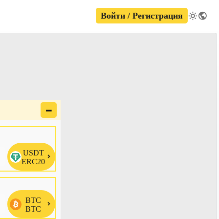
Войти / Регистрация
🗕
USDT

ERC20
BTC

BTC