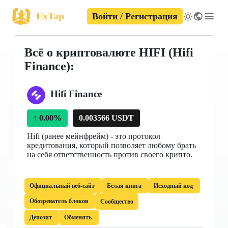
ExTap
Войти / Регистрация
Всё о криптовалюте HIFI (Hifi
Finance):
Hifi Finance
↑
0.00%
0.003566 USDT
Hifi (ранее мейнфрейм) - это протокол
кредитования, который позволяет любому брать
на себя ответственность против своего крипто.
Официальный веб-сайт
Белая книга
Исходный код
Обозреватель блоков
Сообщество
Депозит
Обменять