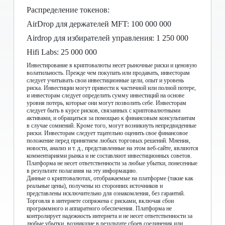
Распределение токенов:
AirDrop для держателей MFT: 100 000 000
Airdrop для избирателей управления: 1 250 000
Hifi Labs: 25 000 000
Инвестирование в криптовалюты несет рыночные риски и ценовую
волатильность. Прежде чем покупать или продавать, инвесторам
следует учитывать свои инвестиционные цели, опыт и уровень
риска. Инвестиции могут привести к частичной или полной потере,
и инвесторам следует определить сумму инвестиций на основе
уровня потерь, которые они могут позволить себе. Инвесторам
следует быть в курсе рисков, связанных с криптовалютными
активами, и обращаться за помощью к финансовым консультантам
в случае сомнений. Кроме того, могут возникнуть непредвиденные
риски. Инвесторам следует тщательно оценить свое финансовое
положение перед принятием любых торговых решений. Мнения,
новости, анализ и т. д., представленные на этом веб-сайте, являются
комментариями рынка и не составляют инвестиционных советов.
Платформа не несет ответственности за любые убытки, понесенные
в результате полагания на эту информацию.
Данные о криптовалютах, отображаемые на платформе (такие как
реальные цены), получены из сторонних источников и
представлены исключительно для ознакомления, без гарантий.
Торговля в интернете сопряжена с рисками, включая сбои
программного и аппаратного обеспечения. Платформа не
контролирует надежность интернета и не несет ответственности за
любые убытки, возникшие в результате сбоев соединения или