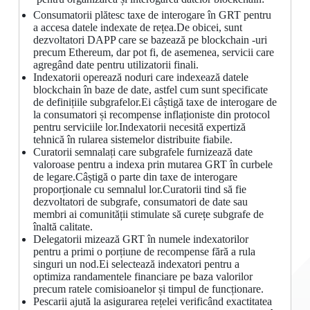
Consumatorii plătesc taxe de interogare în GRT pentru
a accesa datele indexate de rețea.De obicei, sunt
dezvoltatori DAPP care se bazează pe blockchain -uri
precum Ethereum, dar pot fi, de asemenea, servicii care
agregând date pentru utilizatorii finali.
Indexatorii operează noduri care indexează datele
blockchain în baze de date, astfel cum sunt specificate
de definițiile subgrafelor.Ei câștigă taxe de interogare de
la consumatori și recompense inflaționiste din protocol
pentru serviciile lor.Indexatorii necesită expertiză
tehnică în rularea sistemelor distribuite fiabile.
Curatorii semnalați care subgrafele furnizează date
valoroase pentru a indexa prin mutarea GRT în curbele
de legare.Câștigă o parte din taxe de interogare
proporționale cu semnalul lor.Curatorii tind să fie
dezvoltatori de subgrafe, consumatori de date sau
membri ai comunității stimulate să curețe subgrafe de
înaltă calitate.
Delegatorii mizează GRT în numele indexatorilor
pentru a primi o porțiune de recompense fără a rula
singuri un nod.Ei selectează indexatori pentru a
optimiza randamentele financiare pe baza valorilor
precum ratele comisioanelor și timpul de funcționare.
Pescarii ajută la asigurarea rețelei verificând exactitatea