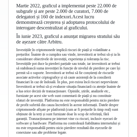
Martie 2022, graficul a implementat peste 22.000 de
subgrafe și are peste 2.000 de curatori, 7.000 de
delegatori și 160 de indexori.Acest lucru
demonstrează creșterea și adoptarea protocolului de
interogare descentralizat al graficului.
În iunie 2023, graficul a anunțat migrarea stratului său
de așezare către Arbitru.
Investițiile în criptomonede implică riscuri de piață și volatilitate a
prețurilor. Înainte de a cumpăra sau vinde, investitorii ar trebui să-și ia în
considerare obiectivele de investiții, experiența și toleranța la risc.
Investițiile pot duce la pierderi parțiale sau totale, iar investitorii ar trebui
să stabilească suma investiției în funcție de nivelul de pierdere pe care își
permit să o suporte. Investitorii ar trebui să fie conștienți de riscurile
asociate activelor criptografice și să caute asistență de la consilierii
financiari în caz de îndoială. În plus, pot exista încă riscuri neprevăzute.
Investitorii ar trebui să-și evalueze situația financiară cu atenție înainte de
a lua orice decizii de tranzacționare. Opiniile, știrile, analizele etc.,
furnizate pe acest site web sunt comentarii de piață și nu constituie
sfaturi de investiții. Platforma nu este responsabilă pentru nicio pierdere
de profit suferită din cauza încrederii în aceste informații. Datele despre
criptomonede afișate pe platformă (cum ar fi prețurile în timp real) sunt
obținute de la terți și sunt furnizate doar în scop de referință, fără
garanții. Tranzacționarea pe internet vine cu riscuri, inclusiv eșecuri de
software și hardware. Platforma nu controlează fiabilitatea internetului și
nu este responsabilă pentru nicio pierdere rezultată din eșecurile de
conexiune sau alte probleme legate.