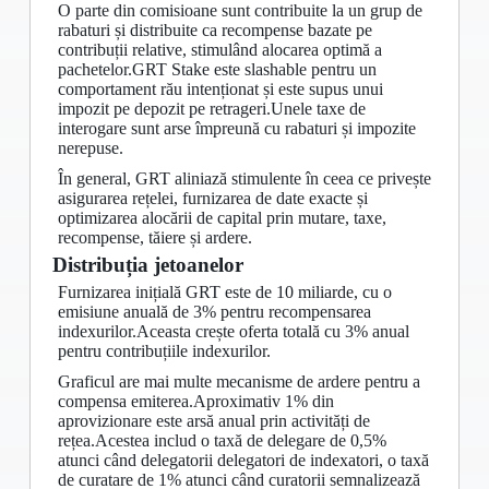
O parte din comisioane sunt contribuite la un grup de
rabaturi și distribuite ca recompense bazate pe
contribuții relative, stimulând alocarea optimă a
pachetelor.GRT Stake este slashable pentru un
comportament rău intenționat și este supus unui
impozit pe depozit pe retrageri.Unele taxe de
interogare sunt arse împreună cu rabaturi și impozite
nerepuse.
În general, GRT aliniază stimulente în ceea ce privește
asigurarea rețelei, furnizarea de date exacte și
optimizarea alocării de capital prin mutare, taxe,
recompense, tăiere și ardere.
Distribuția jetoanelor
Furnizarea inițială GRT este de 10 miliarde, cu o
emisiune anuală de 3% pentru recompensarea
indexurilor.Aceasta crește oferta totală cu 3% anual
pentru contribuțiile indexurilor.
Graficul are mai multe mecanisme de ardere pentru a
compensa emiterea.Aproximativ 1% din
aprovizionare este arsă anual prin activități de
rețea.Acestea includ o taxă de delegare de 0,5%
atunci când delegatorii delegatori de indexatori, o taxă
de curatare de 1% atunci când curatorii semnalizează