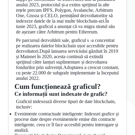
anului 2023, protocolul și-a extins sprijinul la alte
rețele precum IPFS, Polygon, Avalanche, Arbitrum
One, Gnoza și CELO, permițând dezvoltatorilor să
indexeze datele de la mai multe blockchain-uri.În
iunie 2023, graficul a anunțat că va migra stratul său
de așezare către Arbitrum pentru Ethereum.
Pe parcursul dezvoltării sale, graficul s -a concentrat
pe realizarea datelor blockchain ușor accesibile pentru
dezvoltatori.După lansarea serviciului găzduit în 2019
și Mainnet în 2020, acesta continuă să extindă
sprijinul către lanțuri suplimentare și dezvoltarea
fondurilor prin subvenții.Adoptarea a crescut constant,
cu peste 22.000 de subgrafe implementate la începutul
anului 2022.
Cum funcționează graficul?
Ce informații sunt indexate de grafic?
Graficul indexează diverse tipuri de date blockchain,
inclusiv:
Evenimente contractuale inteligente: Indexuri grafice și
procese date despre evenimentele emise din contracte
inteligente, ceea ce îl face accesibil pentru interogare și
analiză.