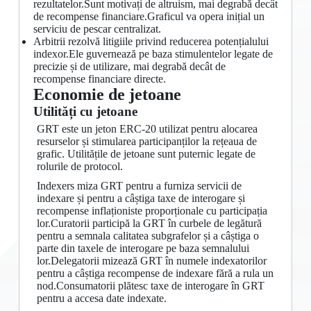
rezultatelor.Sunt motivați de altruism, mai degrabă decât
de recompense financiare.Graficul va opera inițial un
serviciu de pescar centralizat.
Arbitrii rezolvă litigiile privind reducerea potențialului
indexor.Ele guvernează pe baza stimulentelor legate de
precizie și de utilizare, mai degrabă decât de
recompense financiare directe.
Economie de jetoane
Utilități cu jetoane
GRT este un jeton ERC-20 utilizat pentru alocarea
resurselor și stimularea participanților la rețeaua de
grafic. Utilitățile de jetoane sunt puternic legate de
rolurile de protocol.
Indexers miza GRT pentru a furniza servicii de
indexare și pentru a câștiga taxe de interogare și
recompense inflaționiste proporționale cu participația
lor.Curatorii participă la GRT în curbele de legătură
pentru a semnala calitatea subgrafelor și a câștiga o
parte din taxele de interogare pe baza semnalului
lor.Delegatorii mizează GRT în numele indexatorilor
pentru a câștiga recompense de indexare fără a rula un
nod.Consumatorii plătesc taxe de interogare în GRT
pentru a accesa date indexate.