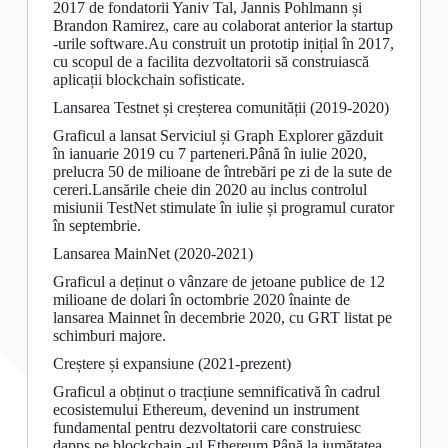
2017 de fondatorii Yaniv Tal, Jannis Pohlmann și
Brandon Ramirez, care au colaborat anterior la startup
-urile software.Au construit un prototip inițial în 2017,
cu scopul de a facilita dezvoltatorii să construiască
aplicații blockchain sofisticate.
Lansarea Testnet și creșterea comunității (2019-2020)
Graficul a lansat Serviciul și Graph Explorer găzduit
în ianuarie 2019 cu 7 parteneri.Până în iulie 2020,
prelucra 50 de milioane de întrebări pe zi de la sute de
cereri.Lansările cheie din 2020 au inclus controlul
misiunii TestNet stimulate în iulie și programul curator
în septembrie.
Lansarea MainNet (2020-2021)
Graficul a deținut o vânzare de jetoane publice de 12
milioane de dolari în octombrie 2020 înainte de
lansarea Mainnet în decembrie 2020, cu GRT listat pe
schimburi majore.
Creștere și expansiune (2021-prezent)
Graficul a obținut o tracțiune semnificativă în cadrul
ecosistemului Ethereum, devenind un instrument
fundamental pentru dezvoltatorii care construiesc
dapps pe blockchain -ul Ethereum.Până la jumătatea