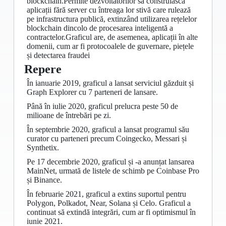
blockchain.Permite dezvoltatorilor să construiască
aplicații fără server cu întreaga lor stivă care rulează
pe infrastructura publică, extinzând utilizarea rețelelor
blockchain dincolo de procesarea inteligentă a
contractelor.Graficul are, de asemenea, aplicații în alte
domenii, cum ar fi protocoalele de guvernare, piețele
și detectarea fraudei
Repere
În ianuarie 2019, graficul a lansat serviciul găzduit și
Graph Explorer cu 7 parteneri de lansare.
Până în iulie 2020, graficul prelucra peste 50 de
milioane de întrebări pe zi.
În septembrie 2020, graficul a lansat programul său
curator cu parteneri precum Coingecko, Messari și
Synthetix.
Pe 17 decembrie 2020, graficul și -a anunțat lansarea
MainNet, urmată de listele de schimb pe Coinbase Pro
și Binance.
În februarie 2021, graficul a extins suportul pentru
Polygon, Polkadot, Near, Solana și Celo. Graficul a
continuat să extindă integrări, cum ar fi optimismul în
iunie 2021.