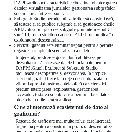
DAPP -urile lor.Caracteristicile cheie includ interogarea
datelor, vizualizarea jurnalelor, gestionarea subgrafelor
și comutarea între versiuni.
Subgraph Studio permite utilizatorilor să construiască,
să testeze și să publice subgrafe și să gestioneze cheile
API.Utilizatorii pot crea subgrafe prin intermediul UI
sau CLI, pot restricționa accesul API și pot publica în
exploratorul descentralizat.
Serviciul găzduit este eliminat treptat pentru a permite
regăsirea complet descentralizată a datelor.
În general, produsele graficului îi abilitează pe
dezvoltatori să acceseze datele blockchain pentru
DAPPS.Graph Explorer și Subgraph Studio
facilitează descoperirea și dezvoltarea, în timp ce
serviciul găzduit trece la o rețea descentralizată în
viitorul apropiat.Instrumentele oferă caracteristici
precum interogarea, exploatarea, gestionarea
accesului, testarea și publicarea pentru a face datele
blockchain utile pentru aplicații.
Cine alimentează ecosistemul de date al
graficului?
Rețeaua de grafic are mai multe roluri care lucrează
împreună pentru a construi un protocol descentralizat
pentru organizarea și interogarea datelor blockchain: