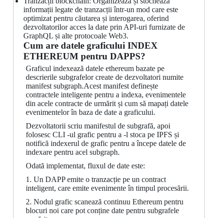
Tranzacții blockchain: Organizează și stochează
informații legate de tranzacții într-un mod care este
optimizat pentru căutarea și interogarea, oferind
dezvoltatorilor acces la date prin API-uri furnizate de
GraphQL și alte protocoale Web3.
Cum are datele graficului INDEX
ETHEREUM pentru DAPPS?
Graficul indexează datele ethereum bazate pe
descrierile subgrafelor create de dezvoltatori numite
manifest subgraph.Acest manifest definește
contractele inteligente pentru a indexa, evenimentele
din acele contracte de urmărit și cum să mapați datele
evenimentelor în baza de date a graficului.
Dezvoltatorii scriu manifestul de subgrafă, apoi
folosesc CLI -ul grafic pentru a -l stoca pe IPFS și
notifică indexerul de grafic pentru a începe datele de
indexare pentru acel subgraph.
Odată implementat, fluxul de date este:
1. Un DAPP emite o tranzacție pe un contract
inteligent, care emite evenimente în timpul procesării.
2. Nodul grafic scanează continuu Ethereum pentru
blocuri noi care pot conține date pentru subgrafele