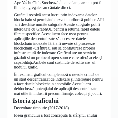
Ape Yacht Club Stochează date pe lanț care nu pot fi
filtrate, agregate sau căutate direct.
Graficul rezolvă acest lucru prin indexarea datelor
blockchain și permițând dezvoltatorilor să publice API
-uri deschise numite subgrafe.Aceste subgrafe pot fi
interogate cu GraphQL pentru a returna rapid datele
filtrate specifice.Acest lucru face ușor pentru
aplicațiile descentralizate să acceseze datele
blockchain indexate fără a fi nevoie să proceseze
blockchain -uri întregi sau să configureze propria
infrastructură de indexare.Graficul are un serviciu
găzduit și un protocol open source care oferă aceleași
capabilități.Ambele sunt susținute de software -ul
nodului grafic.
În rezumat, graficul completează o nevoie critică de
un strat descentralizat de indexare și interogare pentru
a face datele blockchain accesibile.Acest lucru
deblochează potențialul de aplicații descentralizate
mai utile în industrii precum finanțe, colecții și jocuri.
Istoria graficului
Dezvoltare timpurie (2017-2018)
Ideea graficului a fost concepută la sfârșitul anului