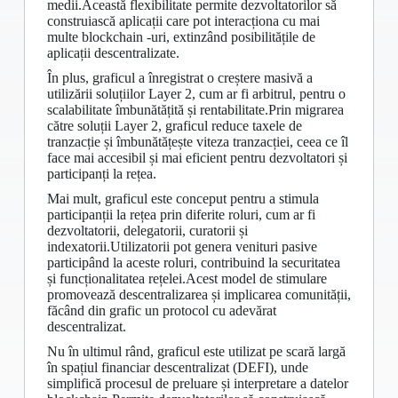
medii.Această flexibilitate permite dezvoltatorilor să
construiască aplicații care pot interacționa cu mai
multe blockchain -uri, extinzând posibilitățile de
aplicații descentralizate.
În plus, graficul a înregistrat o creștere masivă a
utilizării soluțiilor Layer 2, cum ar fi arbitrul, pentru o
scalabilitate îmbunătățită și rentabilitate.Prin migrarea
către soluții Layer 2, graficul reduce taxele de
tranzacție și îmbunătățește viteza tranzacției, ceea ce îl
face mai accesibil și mai eficient pentru dezvoltatori și
participanți la rețea.
Mai mult, graficul este conceput pentru a stimula
participanții la rețea prin diferite roluri, cum ar fi
dezvoltatorii, delegatorii, curatorii și
indexatorii.Utilizatorii pot genera venituri pasive
participând la aceste roluri, contribuind la securitatea
și funcționalitatea rețelei.Acest model de stimulare
promovează descentralizarea și implicarea comunității,
făcând din grafic un protocol cu ​​adevărat
descentralizat.
Nu în ultimul rând, graficul este utilizat pe scară largă
în spațiul financiar descentralizat (DEFI), unde
simplifică procesul de preluare și interpretare a datelor