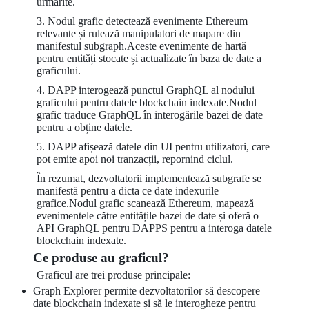
urmărite.
3. Nodul grafic detectează evenimente Ethereum
relevante și rulează manipulatori de mapare din
manifestul subgraph.Aceste evenimente de hartă
pentru entități stocate și actualizate în baza de date a
graficului.
4. DAPP interogează punctul GraphQL al nodului
graficului pentru datele blockchain indexate.Nodul
grafic traduce GraphQL în interogările bazei de date
pentru a obține datele.
5. DAPP afișează datele din UI pentru utilizatori, care
pot emite apoi noi tranzacții, repornind ciclul.
În rezumat, dezvoltatorii implementează subgrafe se
manifestă pentru a dicta ce date indexurile
grafice.Nodul grafic scanează Ethereum, mapează
evenimentele către entitățile bazei de date și oferă o
API GraphQL pentru DAPPS pentru a interoga datele
blockchain indexate.
Ce produse au graficul?
Graficul are trei produse principale:
Graph Explorer permite dezvoltatorilor să descopere
date blockchain indexate și să le interogheze pentru