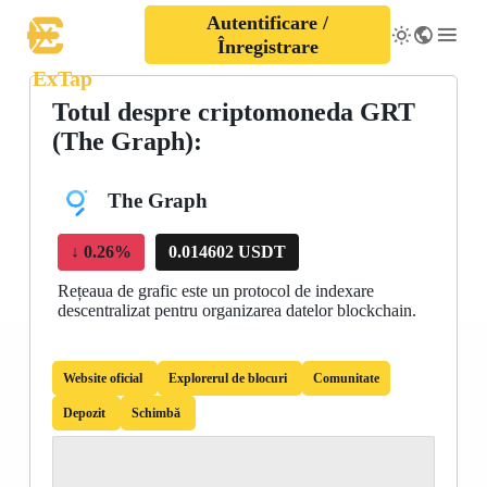
Autentificare /
Înregistrare
ExTap
Totul despre criptomoneda GRT
(The Graph):
The Graph
↓
0.26%
0.014602 USDT
Rețeaua de grafic este un protocol de indexare
descentralizat pentru organizarea datelor blockchain.
Website oficial
Explorerul de blocuri
Comunitate
Depozit
Schimbă