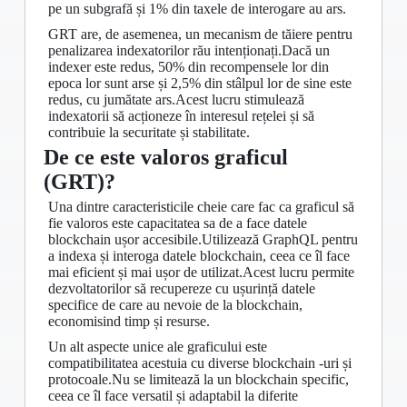
pe un subgrafă și 1% din taxele de interogare au ars.
GRT are, de asemenea, un mecanism de tăiere pentru
penalizarea indexatorilor rău intenționați.Dacă un
indexer este redus, 50% din recompensele lor din
epoca lor sunt arse și 2,5% din stâlpul lor de sine este
redus, cu jumătate ars.Acest lucru stimulează
indexatorii să acționeze în interesul rețelei și să
contribuie la securitate și stabilitate.
De ce este valoros graficul
(GRT)?
Una dintre caracteristicile cheie care fac ca graficul să
fie valoros este capacitatea sa de a face datele
blockchain ușor accesibile.Utilizează GraphQL pentru
a indexa și interoga datele blockchain, ceea ce îl face
mai eficient și mai ușor de utilizat.Acest lucru permite
dezvoltatorilor să recupereze cu ușurință datele
specifice de care au nevoie de la blockchain,
economisind timp și resurse.
Un alt aspecte unice ale graficului este
compatibilitatea acestuia cu diverse blockchain -uri și
protocoale.Nu se limitează la un blockchain specific,
ceea ce îl face versatil și adaptabil la diferite