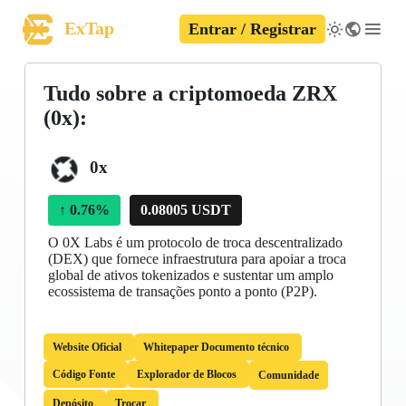
ExTap
Entrar / Registrar
Tudo sobre a criptomoeda ZRX
(0x):
0x
↑
0.76%
0.08005 USDT
O 0X Labs é um protocolo de troca descentralizado
(DEX) que fornece infraestrutura para apoiar a troca
global de ativos tokenizados e sustentar um amplo
ecossistema de transações ponto a ponto (P2P).
Website Oficial
Whitepaper Documento técnico
Código Fonte
Explorador de Blocos
Comunidade
Depósito
Trocar