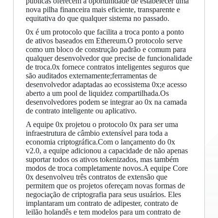
públicas oferecem a oportunidade de estabelecer uma
nova pilha financeira mais eficiente, transparente e
equitativa do que qualquer sistema no passado.
0x é um protocolo que facilita a troca ponto a ponto
de ativos baseados em Ethereum.O protocolo serve
como um bloco de construção padrão e comum para
qualquer desenvolvedor que precise de funcionalidade
de troca.0x fornece contratos inteligentes seguros que
são auditados externamente;ferramentas de
desenvolvedor adaptadas ao ecossistema 0x;e acesso
aberto a um pool de liquidez compartilhada.Os
desenvolvedores podem se integrar ao 0x na camada
de contrato inteligente ou aplicativo.
A equipe 0x projetou o protocolo 0x para ser uma
infraestrutura de câmbio extensível para toda a
economia criptográfica.Com o lançamento do 0x
v2.0, a equipe adicionou a capacidade de não apenas
suportar todos os ativos tokenizados, mas também
modos de troca completamente novos.A equipe Core
0x desenvolveu três contratos de extensão que
permitem que os projetos ofereçam novas formas de
negociação de criptografia para seus usuários. Eles
implantaram um contrato de adipester, contrato de
leilão holandês e tem modelos para um contrato de