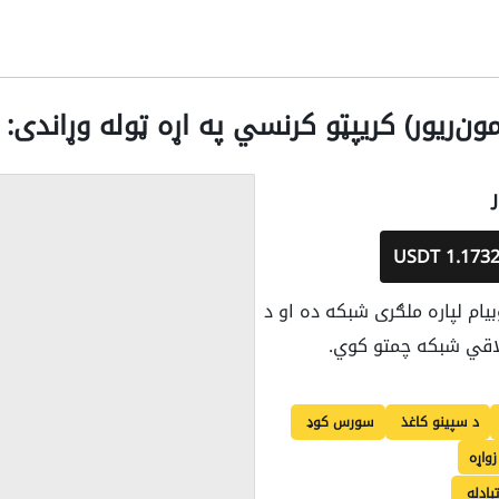
1.1732 USD
یام لپاره ملګری شبکه ده او د
خلاقي شبکه چمتو کوي.
د سپينو کاغذ
سورس کوډ
زواړه
بادله