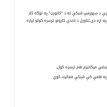
ې د سپوږمۍ شبکې ته د "کانورټ" په توګه کار
ړه دی.تناورل د لاندې کارونو ترسره کولو لپاره
غوښتنې میکانیزم هم ترسره کول.
 چې په هغې کې شبکې فعالیت کوي