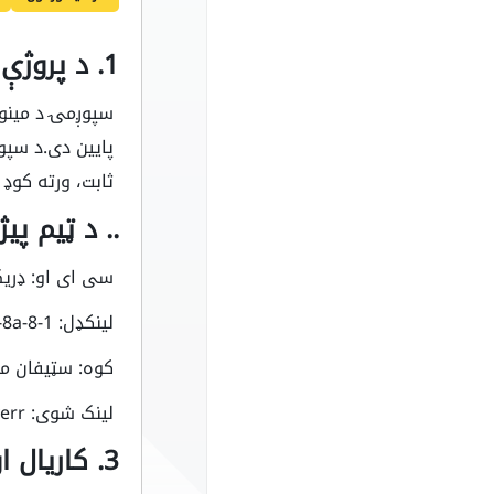
1. د پروژې پیژندنه
سپوږمۍ د مینوب
پایین دی.د سپ
ثابت، ورته کوډ
.. د ټیم پیژ
سی ای او: ډر
لینکډل: https://www.nedin.com/in/derrek-Yo-8a-8a-8-1//
کوه: سټیفان م
لینک شوی: https://www.onedin.com/ink/stefanmehverr/
3. کاریال او توزیع