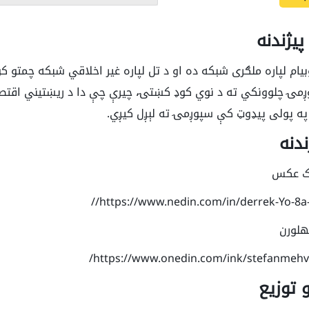
یام لپاره ملګری شبکه ده او د تل لپاره غیر اخلاقي شبکه چمتو ک
وږمۍ چلوونکي ته د نوي کوډ کښتۍ، چیرې چې دا د ریښتیني اقت
 په پولی پیډوټ کې سپوږمۍ ته لېږل کیږي.
ندنه
یک عکس
هلورن