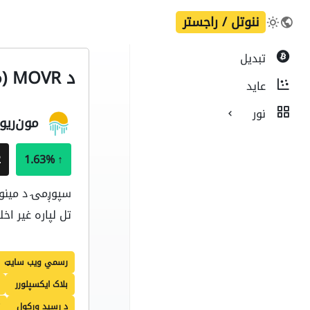
ننوتل / راجستر
تبدیل
د MOVR (مون‌ریور) کریپټو کرنسي په اړه ټوله وړاندی:
عاید
نور
مون‌ریور
T
1.63%
↑
سپوږمۍ د مینوب
تل لپاره غیر ا
رسمي ویب سایټ
بلاک ایکسپلورر
د رسيد ورکول
ت