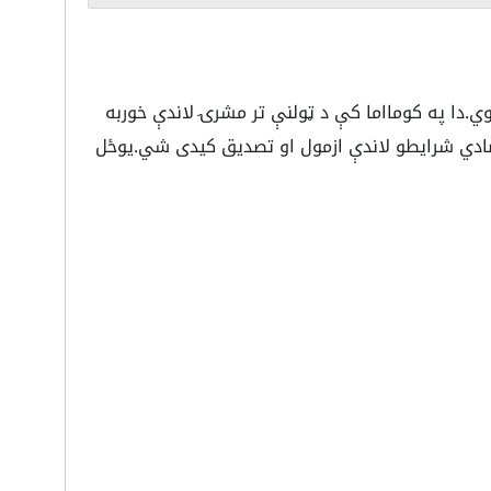
وي.دا په کومااما کې د ټولنې تر مشرۍ لاندې خوربه
صادي شرایطو لاندې ازمول او تصدیق کیدی شي.یوځل