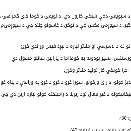
 د سپوږمۍ ډکې شبکې کارول دي، د لوږمۍ د کوما ځای ګمراهۍ چ
څیر، د سپوږمۍ عکس کې د ټوکن د غاښونو چلند چې د سپوږمۍم په ا
تو ته د لاسرسي او ملاتړ لپاره د لیږد فیس وړاندې کړئ
رسټټس، بشپړ نوډونه په کومااما د پارابین ساتلو مسؤل دي
اجرا کونکي ګاز تولید ملاتړ وکړئ
ندیز کولو، د رای ورکولو، شورا غړو د غړو د غړو په وړاندې د پناه 
کانیکونه د غیر فعال نوډ زیربنا د رامینځته کولو لپاره اړین دي
3٪
او د پاراچن سلاټ زیرمه: 40٪