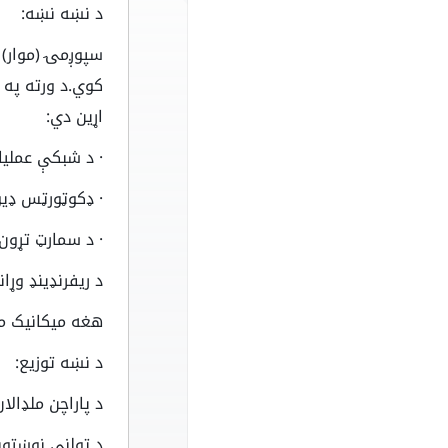
د نښه نښه:
سپوږمۍ (موار)
کوي.د ورته په 
اړین دي:
· د شبکې عملیا
· ډکوټورټس ډیو
· د سمارټ تړون 
د ریفرنډینډ وړا
هغه میکانیک می
د نښه توزیع:
د پاراچن ملډالان: 0
د ټولنې نوښتونه 