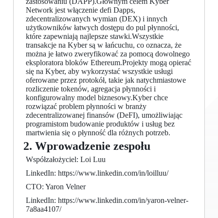
zastosowaniu (DAPP).Głównym celem Kyber
Network jest włączenie defi Dapps,
zdecentralizowanych wymian (DEX) i innych
użytkowników łatwych dostępu do pul płynności,
które zapewniają najlepsze stawki.Wszystkie
transakcje na Kyber są w łańcuchu, co oznacza, że ​​
można je łatwo zweryfikować za pomocą dowolnego
eksploratora bloków Ethereum.Projekty mogą opierać
się na Kyber, aby wykorzystać wszystkie usługi
oferowane przez protokół, takie jak natychmiastowe
rozliczenie tokenów, agregacja płynności i
konfigurowalny model biznesowy.Kyber chce
rozwiązać problem płynności w branży
zdecentralizowanej finansów (DeFI), umożliwiając
programistom budowanie produktów i usług bez
martwienia się o płynność dla różnych potrzeb.
2. Wprowadzenie zespołu
Współzałożyciel: Loi Luu
LinkedIn: https://www.linkedin.com/in/loilluu/
CTO: Yaron Velner
LinkedIn: https://www.linkedin.com/in/yaron-velner-
7a8aa4107/