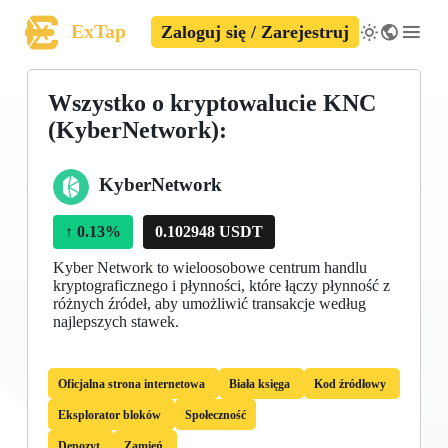
ExTap
Zaloguj się / Zarejestruj
Wszystko o kryptowalucie KNC
(KyberNetwork):
KyberNetwork
↑
0.13%
0.102948 USDT
Kyber Network to wieloosobowe centrum handlu
kryptograficznego i płynności, które łączy płynność z
różnych źródeł, aby umożliwić transakcje według
najlepszych stawek.
Oficjalna strona internetowa
Biała księga
Kod źródłowy
Eksplorator bloków
Społeczność
Depozyt
Zamień