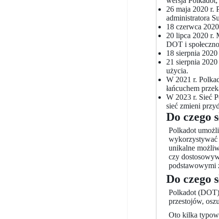
wersja Polkadot,
26 maja 2020 r. 
administratora S
18 czerwca 2020 
20 lipca 2020 r.
DOT i społeczno
18 sierpnia 2020
21 sierpnia 2020
użycia.
W 2021 r. Polkad
łańcuchem przek
W 2023 r. Sieć P
sieć zmieni przy
Do czego 
Polkadot umożli
wykorzystywać 
unikalne możliw
czy dostosowywa
podstawowymi z
Do czego 
Polkadot (DOT) 
przestojów, oszu
Oto kilka typow