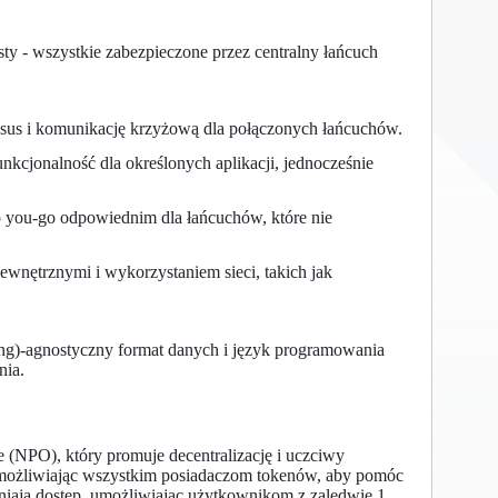
ty - wszystkie zabezpieczone przez centralny łańcuch
sus i komunikację krzyżową dla połączonych łańcuchów.
kcjonalność dla określonych aplikacji, jednocześnie
 you-go odpowiednim dla łańcuchów, które nie
ewnętrznymi i wykorzystaniem sieci, takich jak
g)-agnostyczny format danych i język programowania
nia.
NPO), który promuje decentralizację i uczciwy
możliwiając wszystkim posiadaczom tokenów, aby pomóc
iają dostęp, umożliwiając użytkownikom z zaledwie 1