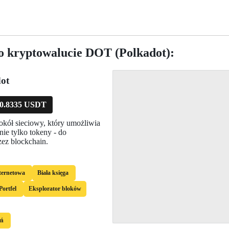
o kryptowalucie DOT (Polkadot):
ot
0.8335 USDT
tokół sieciowy, który umożliwia
nie tylko tokeny - do
zez blockchain.
nternetowa
Biała księga
Portfel
Eksplorator bloków
eń