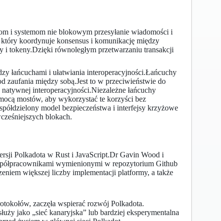
inom i systemom nie blokowym przesyłanie wiadomości i
, który koordynuje konsensus i komunikację między
i tokeny.Dzięki równoległym przetwarzaniu transakcji
zy łańcuchami i ułatwiania interoperacyjności.Łańcuchy
d zaufania między sobą.Jest to w przeciwieństwie do
 natywnej interoperacyjności.Niezależne łańcuchy
omocą mostów, aby wykorzystać te korzyści bez
półdzielony model bezpieczeństwa i interfejsy krzyżowe
cześniejszych blokach.
sji Polkadota w Rust i JavaScript.Dr Gavin Wood i
współpracownikami wymienionymi w repozytorium Github
niem większej liczby implementacji platformy, a także
otokołów, zaczęła wspierać rozwój Polkadota.
ży jako „sieć kanaryjska” lub bardziej eksperymentalna