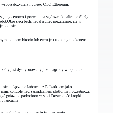
z współzałożyciela i byłego CTO Ethereum.
ystępny cenowo i pozwala na szybsze aktualizacje.Służy
t.Obie sieci będą nadal istnieć niezależnie, ale w
 obie sieci.
mym tokenem bitcoin lub eteru jest rodzimym tokenem
, który jest dystrybuowany jako nagrody w oparciu o
i sieci i łączenie łańcucha z Polkadotem jako
ają kontrolę nad zarządzaniem platformą i uczestniczą
yć gniazdo spadochron w sieci.Dostępność kropki
nu łańcucha.
czące fundusze na poparcie jego rozwoju.