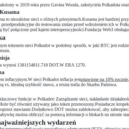
ałożony w 2019 roku przez Gavina Wooda, założyciela Polkadota ora
. Kusama
ma to niezależne sieci o różnych priorytetach.Kusama jest bardziej prz
 przedprodukcyjne do testowania zmian przed wdrożeniem ich w Polkado
ą być połączone pod kątem interoperacyjności.Fundacja Web3 obsługuje
ka
ym tokenem sieci Polkadot w podobny sposób, w jaki BTC jest rodzi
ereum.
isja
sja wynosi 1381154811.718 DOT.W ERA 1270.
na
m inflacyjnym.W sieci Polkadot inflacja jest
ustawione na 10% rocznie
 vs. idealną szybkość stawu, a reszta trafia do Skarbu Państwa.
luczowe funkcje w Polkadot: Zarządzanie sieci, nakładanie działalnośc
że być również używany jako token przenoszony.Posiadacze kropek m
poprzez stawianie.Dodatkowo DOT można zablokować, aby zabezpiecz
bywkę można obliczyć za pomocą informacji o blokach na stronie sta
najważniejszych wydarzeń
ot przeprowadził swoją początkową ofertę monet (ICO), zbierając zna