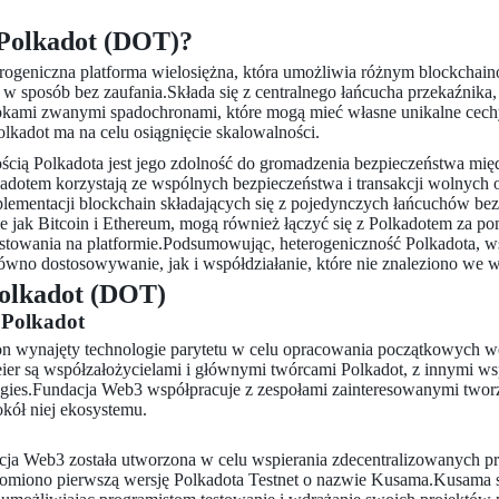
 Polkadot (DOT)?
erogeniczna platforma wielosiężna, która umożliwia różnym blockcha
 w sposób bez zaufania.Składa się z centralnego łańcucha przekaźnika
kami zwanymi spadochronami, które mogą mieć własne unikalne cechy 
lkadot ma na celu osiągnięcie skalowalności.
cią Polkadota jest jego zdolność do gromadzenia bezpieczeństwa międ
adotem korzystają ze wspólnych bezpieczeństwa i transakcji wolnych o
lementacji blockchain składających się z pojedynczych łańcuchów bez
ie jak Bitcoin i Ethereum, mogą również łączyć się z Polkadotem za p
stowania na platformie.Podsumowując, heterogeniczność Polkadota, ws
ówno dostosowywanie, jak i współdziałanie, które nie znaleziono we w
Polkadot (DOT)
 Polkadot
 wynajęty technologie parytetu w celu opracowania początkowych wer
ier są współzałożycielami i głównymi twórcami Polkadot, z innymi 
gies.Fundacja Web3 współpracuje z zespołami zainteresowanymi tworze
ół niej ekosystemu.
ja Web3 została utworzona w celu wspierania zdecentralizowanych pr
miono pierwszą wersję Polkadota Testnet o nazwie Kusama.Kusama słu