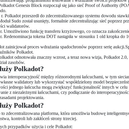
 umożliwiając programistom testowanie i wdrażanie swoich projektów 
Polkadot Genesis Block rozpoczął się jako sieć Proof of Authority (P
udo.
r. Polkadot przeszedł do zdecentralizowanego systemu dowodu stawki
 Moduł Sudo został usunięty, formalnie zdecentralizując sieć poprzez p
ści walidatorów.
 r. Umożliwiono funkcję transferu krzyżowego, co oznacza zakończenie
 r. Redenominacja tokena DOT nastąpiła w stosunku 1 old kropka do 
ot zainicjował proces wdrażania spadochronów poprzez serię aukcji.S
aźników Polkadot.
olkadot odnotowała znaczny wzrost, a teraz nowa wizja, Polkadot 2.0
dział zasobów.
służy Polkadot?
wia interoperacyjność między różnorodnymi łańcuchami, w tym sieci
własne walidatory lub wykorzystać współdzielony model bezpieczeńs
ości jednego łańcucha mogą zwiększyć funkcjonalność innych w celu 
nie z niezależnymi łańcuchami, czy podłączanie do interoperacyjności
asadami projektowania.
służy Polkadot?
to zdecentralizowana platforma, która umożliwia budowę inteligentn
stwa, kontroli lub zakłóceń strony trzeciej.
ych przypadków użycia i cele Polkadot: