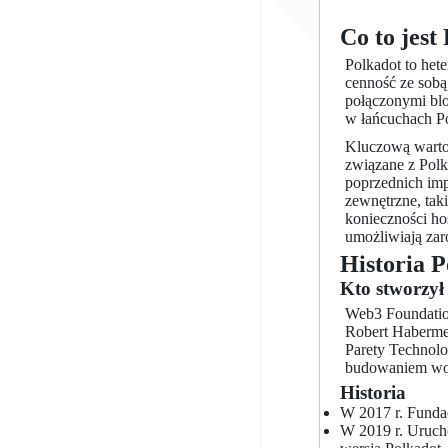
Co to jest
Polkadot to het
cenność ze sobą
połączonymi blo
w łańcuchach Po
Kluczową wartoś
związane z Polk
poprzednich imp
zewnętrzne, tak
konieczności ho
umożliwiają zar
Historia 
Kto stworzył
Web3 Foundation
Robert Haberme
Parety Technolo
budowaniem wok
Historia
W 2017 r. Fundac
W 2019 r. Urucho