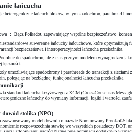
anie łańcucha
uje heterogeniczne łańcuch bloków, w tym spadochron, parathread i mos
kowa ： Bącz Polkadot, zapewniający wspólne bezpieczeństwo, konsen
iestandardowe suwerenne łańcuchy łańcuchowe, które optymalizują fun
arancji bezpieczeństwa i interoperacyjności łańcucha przekaźnika.
Podobne do spadochron, ale z elastycznym modelem wynagrodzeń jako
j łączności.
ły umożliwiające spadochrony i parathreads do transakcji z sieciami z
oin, polegając na bezbłędnej funkcjonalności łańcucha przekaźnika.
munikacji
awia standard łańcucha krzyżowego z XCM (Cross-Consensus Messagin
eterogeniczne łańcuchy do wymiany informacji, logiki i wartości zaufa
dowód stolika (NPO)
a zaawansowany model dowodu o nazwie Nominowany Proof-of-Stake (
nomiernie rozpowszechnia stawkę we wszystkich posiadaczy DOT, u
u sieci i zdobywaniu nagród.Native pule nominacji dodatkowo wzmacn