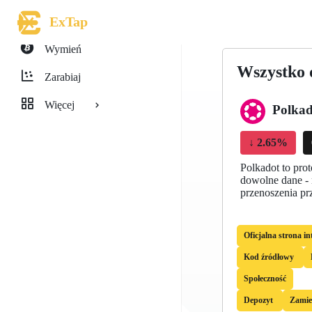
ExTap
Wymień
Wszystko 
Zarabiaj
Więcej
Polkad
↓
2.65%
Polkadot to pro
dowolne dane - 
przenoszenia pr
Oficjalna strona i
Kod źródłowy
Społeczność
Depozyt
Zami