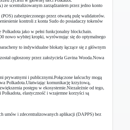
przed życiem w głównej sieci Polkadot.
OA) ze scentralizowanym zarządzaniem przez jedno konto
 (POS) zabezpieczonego przez otwartą pulę walidatorów.
rzeniesienie kontroli z konta Sudo do posiadaczy tokenów
 Polkadota jako w pełni funkcjonalny blockchain.
100 nowo wybitej kropki, wyrównując się do optymalnego
paracheny to indywidualne blokaty łączące się z głównym
, został ogłoszony przez założyciela Gavina Wooda.Nowa
ami prywatnymi i publicznymi.Połączone łańcuchy mogą
twa Polkadota.Ułatwiając komunikację krzyżową,
zwiększenia postępu w ekosystemie.Niezależnie od tego,
 Polkadota, elastyczność i wzajemne korzyści są
ych umów i zdecentralizowanych aplikacji (DAPPS) bez