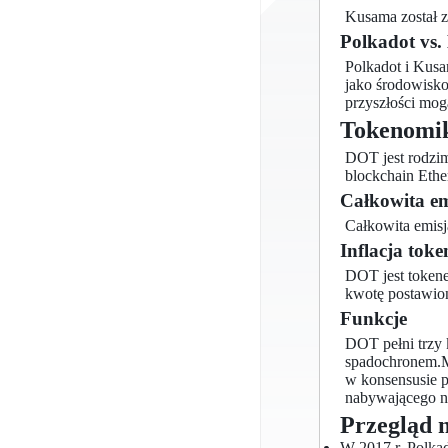
Kusama został z
Polkadot vs
Polkadot i Kusa
jako środowisko
przyszłości mog
Tokenomi
DOT jest rodzim
blockchain Eth
Całkowita em
Całkowita emi
Inflacja toke
DOT jest tokene
kwotę postawioną
Funkcje
DOT pełni trzy k
spadochronem.Mo
w konsensusie 
nabywającego na
Przegląd 
W 2017 r. Polkad