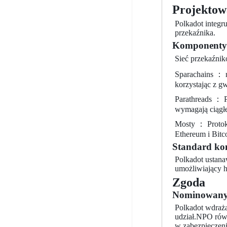
Projektow
Polkadot integr
przekaźnika.
Komponenty
Sieć przekaźni
Sparachains ： n
korzystając z gw
Parathreads ： 
wymagają ciągłe
Mosty ： Protoko
Ethereum i Bitc
Standard ko
Polkadot ustan
umożliwiający h
Zgoda
Nominowany 
Polkadot wdraż
udział.NPO rów
w zabezpieczeni