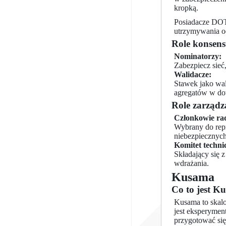
kropką.
Posiadacze DOT 
utrzymywania o
Role konsen
Nominatorzy:
Zabezpiecz sieć
Walidacze:
Stawek jako wal
agregatów w do
Role zarządz
Członkowie ra
Wybrany do rep
niebezpiecznych
Komitet techni
Składający się 
wdrażania.
Kusama
Co to jest K
Kusama to skalo
jest eksperymen
przygotować się