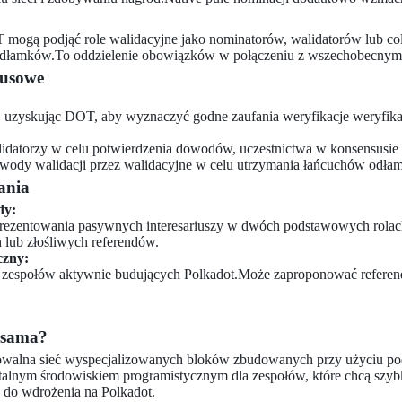
mogą podjąć role walidacyjne jako nominatorów, walidatorów lub coll
dłamków.To oddzielenie obowiązków w połączeniu z wszechobecnym 
susowe
, uzyskując DOT, aby wyznaczyć godne zaufania weryfikacje weryfikac
idatorzy w celu potwierdzenia dowodów, uczestnictwa w konsensusie
wody walidacji przez walidacyjne w celu utrzymania łańcuchów odła
ania
dy:
rezentowania pasywnych interesariuszy w dwóch podstawowych rolach
 lub złośliwych referendów.
czny:
z zespołów aktywnie budujących Polkadot.Może zaproponować referend
usama?
walna sieć wyspecjalizowanych bloków zbudowanych przy użyciu podł
talnym środowiskiem programistycznym dla zespołów, które chcą szyb
 do wdrożenia na Polkadot.