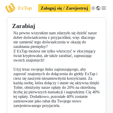
ExTap
Zaloguj się / Zarejestruj
Zarabiaj
Na pewno wszystkim nam zdarzyło się dzielić nasze
dobre doświadczenia z przyjaciółmi, więc dlaczego
nie zamienić tego doświadczenia w okazję do
zarabiania pieniędzy?
Z ExTap możesz nie tylko wkroczyć w ekscytujący
świat kryptowalut, ale także zarabiać, zapraszając
swoich znajomych!
Użyj teraz swojego linku zapraszającego, aby
zaprosić znajomych do dołączenia do giełdy ExTap i
ciesz się naszymi niesamowitymi korzyściami. Za
każdą osobę, która dołączy i stanie się aktywna dzięki
Tobie, obniżymy nasze opłaty do 20% na określoną
liczbę jej pierwszych transakcji i nagrodzimy Cię 40%
tej opłaty. Dodatkowo, pozostałe 40% zostanie
zastosowane jako rabat dla Twojego nowo
zarejestrowanego przyjaciela.