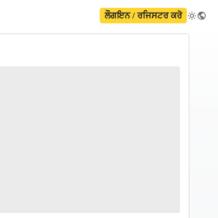
ਲੌਗਇਨ / ਰਜਿਸਟਰ ਕਰੋ