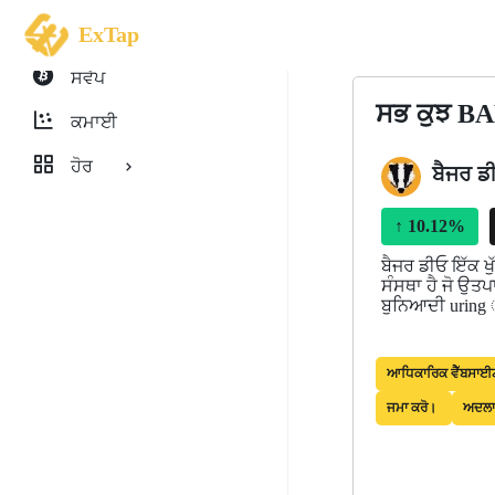
ExTap
ਸਵੈਪ
ਸਭ ਕੁਝ BA
ਕਮਾਈ
ਹੋਰ
ਬੈਜਰ ਡ
↑
10.12%
ਬੈਜਰ ਡੀਓ ਇੱਕ ਖੁ
ਸੰਸਥਾ ਹੈ ਜੋ ਉਤ
ਬੁਨਿਆਦੀ uring 
ਆਧਿਕਾਰਿਕ ਵੈੱਬਸਾ
ਜਮਾ ਕਰੋ।
ਅਦਲਾ