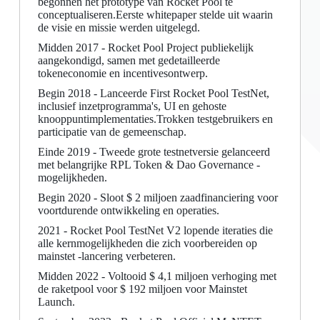
begonnen het prototype van Rocket Pool te
conceptualiseren.Eerste whitepaper stelde uit waarin
de visie en missie werden uitgelegd.
Midden 2017 - Rocket Pool Project publiekelijk
aangekondigd, samen met gedetailleerde
tokeneconomie en incentivesontwerp.
Begin 2018 - Lanceerde First Rocket Pool TestNet,
inclusief inzetprogramma's, UI en gehoste
knooppuntimplementaties.Trokken testgebruikers en
participatie van de gemeenschap.
Einde 2019 - Tweede grote testnetversie gelanceerd
met belangrijke RPL Token & Dao Governance -
mogelijkheden.
Begin 2020 - Sloot $ 2 miljoen zaadfinanciering voor
voortdurende ontwikkeling en operaties.
2021 - Rocket Pool TestNet V2 lopende iteraties die
alle kernmogelijkheden die zich voorbereiden op
mainstet -lancering verbeteren.
Midden 2022 - Voltooid $ 4,1 miljoen verhoging met
de raketpool voor $ 192 miljoen voor Mainstet
Launch.