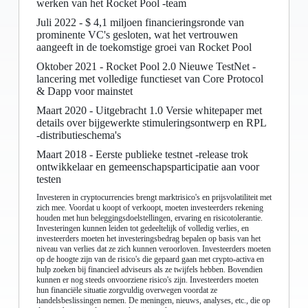
werken van het Rocket Pool -team
Juli 2022 - $ 4,1 miljoen financieringsronde van
prominente VC's gesloten, wat het vertrouwen
aangeeft in de toekomstige groei van Rocket Pool
Oktober 2021 - Rocket Pool 2.0 Nieuwe TestNet -
lancering met volledige functieset van Core Protocol
& Dapp voor mainstet
Maart 2020 - Uitgebracht 1.0 Versie whitepaper met
details over bijgewerkte stimuleringsontwerp en RPL
-distributieschema's
Maart 2018 - Eerste publieke testnet -release trok
ontwikkelaar en gemeenschapsparticipatie aan voor
testen
Investeren in cryptocurrencies brengt marktrisico's en prijsvolatiliteit met
zich mee. Voordat u koopt of verkoopt, moeten investeerders rekening
houden met hun beleggingsdoelstellingen, ervaring en risicotolerantie.
Investeringen kunnen leiden tot gedeeltelijk of volledig verlies, en
investeerders moeten het investeringsbedrag bepalen op basis van het
niveau van verlies dat ze zich kunnen veroorloven. Investeerders moeten
op de hoogte zijn van de risico's die gepaard gaan met crypto-activa en
hulp zoeken bij financieel adviseurs als ze twijfels hebben. Bovendien
kunnen er nog steeds onvoorziene risico's zijn. Investeerders moeten
hun financiële situatie zorgvuldig overwegen voordat ze
handelsbeslissingen nemen. De meningen, nieuws, analyses, etc., die op