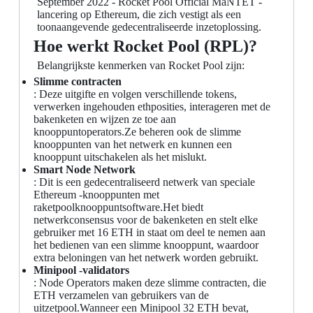
September 2022 - Rocket Pool Official MaNTET -
lancering op Ethereum, die zich vestigt als een
toonaangevende gedecentraliseerde inzetoplossing.
Hoe werkt Rocket Pool (RPL)?
Belangrijkste kenmerken van Rocket Pool zijn:
Slimme contracten
: Deze uitgifte en volgen verschillende tokens,
verwerken ingehouden ethposities, interageren met de
bakenketen en wijzen ze toe aan
knooppuntoperators.Ze beheren ook de slimme
knooppunten van het netwerk en kunnen een
knooppunt uitschakelen als het mislukt.
Smart Node Network
: Dit is een gedecentraliseerd netwerk van speciale
Ethereum -knooppunten met
raketpoolknooppuntsoftware.Het biedt
netwerkconsensus voor de bakenketen en stelt elke
gebruiker met 16 ETH in staat om deel te nemen aan
het bedienen van een slimme knooppunt, waardoor
extra beloningen van het netwerk worden gebruikt.
Minipool -validators
: Node Operators maken deze slimme contracten, die
ETH verzamelen van gebruikers van de
uitzetpool.Wanneer een Minipool 32 ETH bevat,