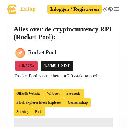
ExTap
Inloggen / Registreren
Alles over de cryptocurrency RPL
(Rocket Pool):
Rocket Pool
↓
0.57%
1.5649 USDT
Rocket Pool is een ethereum 2.0 -staking pool.
Officiële Website
Witboek
Broncode
Block Explorer Block Explorer
Gemeenschap
Storting
Ruil