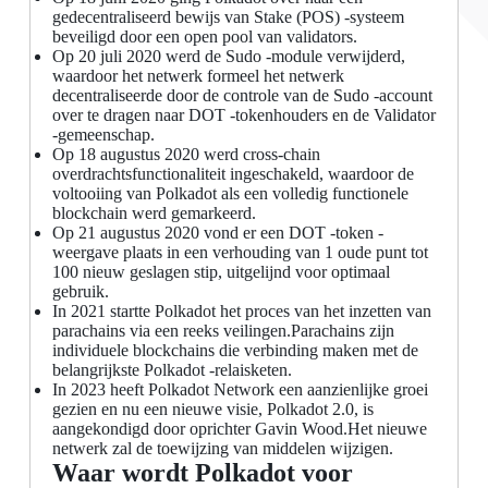
gedecentraliseerd bewijs van Stake (POS) -systeem
beveiligd door een open pool van validators.
Op 20 juli 2020 werd de Sudo -module verwijderd,
waardoor het netwerk formeel het netwerk
decentraliseerde door de controle van de Sudo -account
over te dragen naar DOT -tokenhouders en de Validator
-gemeenschap.
Op 18 augustus 2020 werd cross-chain
overdrachtsfunctionaliteit ingeschakeld, waardoor de
voltooiing van Polkadot als een volledig functionele
blockchain werd gemarkeerd.
Op 21 augustus 2020 vond er een DOT -token -
weergave plaats in een verhouding van 1 oude punt tot
100 nieuw geslagen stip, uitgelijnd voor optimaal
gebruik.
In 2021 startte Polkadot het proces van het inzetten van
parachains via een reeks veilingen.Parachains zijn
individuele blockchains die verbinding maken met de
belangrijkste Polkadot -relaisketen.
In 2023 heeft Polkadot Network een aanzienlijke groei
gezien en nu een nieuwe visie, Polkadot 2.0, is
aangekondigd door oprichter Gavin Wood.Het nieuwe
netwerk zal de toewijzing van middelen wijzigen.
Waar wordt Polkadot voor