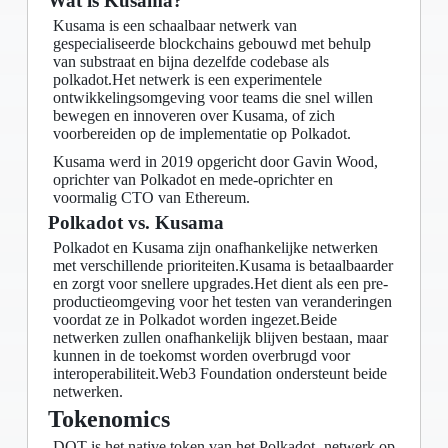
Wat is Kusama?
Kusama is een schaalbaar netwerk van
gespecialiseerde blockchains gebouwd met behulp
van substraat en bijna dezelfde codebase als
polkadot.Het netwerk is een experimentele
ontwikkelingsomgeving voor teams die snel willen
bewegen en innoveren over Kusama, of zich
voorbereiden op de implementatie op Polkadot.
Kusama werd in 2019 opgericht door Gavin Wood,
oprichter van Polkadot en mede-oprichter en
voormalig CTO van Ethereum.
Polkadot vs. Kusama
Polkadot en Kusama zijn onafhankelijke netwerken
met verschillende prioriteiten.Kusama is betaalbaarder
en zorgt voor snellere upgrades.Het dient als een pre-
productieomgeving voor het testen van veranderingen
voordat ze in Polkadot worden ingezet.Beide
netwerken zullen onafhankelijk blijven bestaan, maar
kunnen in de toekomst worden overbrugd voor
interoperabiliteit.Web3 Foundation ondersteunt beide
netwerken.
Tokenomics
DOT is het native token van het Polkadot -netwerk op