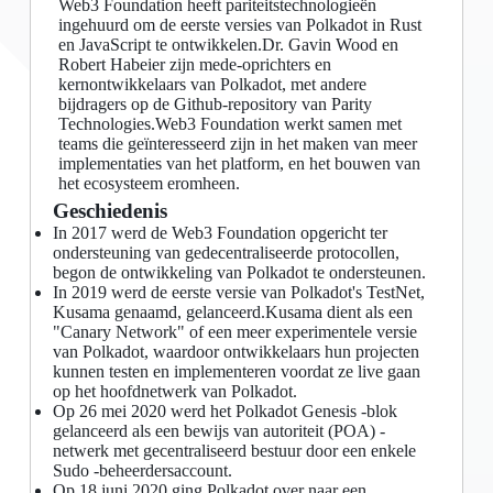
Web3 Foundation heeft pariteitstechnologieën
ingehuurd om de eerste versies van Polkadot in Rust
en JavaScript te ontwikkelen.Dr. Gavin Wood en
Robert Habeier zijn mede-oprichters en
kernontwikkelaars van Polkadot, met andere
bijdragers op de Github-repository van Parity
Technologies.Web3 Foundation werkt samen met
teams die geïnteresseerd zijn in het maken van meer
implementaties van het platform, en het bouwen van
het ecosysteem eromheen.
Geschiedenis
In 2017 werd de Web3 Foundation opgericht ter
ondersteuning van gedecentraliseerde protocollen,
begon de ontwikkeling van Polkadot te ondersteunen.
In 2019 werd de eerste versie van Polkadot's TestNet,
Kusama genaamd, gelanceerd.Kusama dient als een
"Canary Network" of een meer experimentele versie
van Polkadot, waardoor ontwikkelaars hun projecten
kunnen testen en implementeren voordat ze live gaan
op het hoofdnetwerk van Polkadot.
Op 26 mei 2020 werd het Polkadot Genesis -blok
gelanceerd als een bewijs van autoriteit (POA) -
netwerk met gecentraliseerd bestuur door een enkele
Sudo -beheerdersaccount.
Op 18 juni 2020 ging Polkadot over naar een