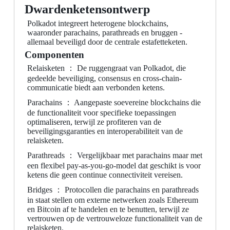
Dwardenketensontwerp
Polkadot integreert heterogene blockchains,
waaronder parachains, parathreads en bruggen -
allemaal beveiligd door de centrale estafetteketen.
Componenten
Relaisketen ： De ruggengraat van Polkadot, die
gedeelde beveiliging, consensus en cross-chain-
communicatie biedt aan verbonden ketens.
Parachains ： Aangepaste soevereine blockchains die
de functionaliteit voor specifieke toepassingen
optimaliseren, terwijl ze profiteren van de
beveiligingsgaranties en interoperabiliteit van de
relaisketen.
Parathreads ： Vergelijkbaar met parachains maar met
een flexibel pay-as-you-go-model dat geschikt is voor
ketens die geen continue connectiviteit vereisen.
Bridges ： Protocollen die parachains en parathreads
in staat stellen om externe netwerken zoals Ethereum
en Bitcoin af te handelen en te benutten, terwijl ze
vertrouwen op de vertrouweloze functionaliteit van de
relaisketen.