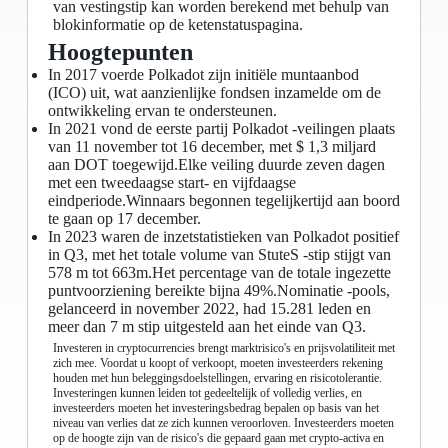
van vestingstip kan worden berekend met behulp van
blokinformatie op de ketenstatuspagina.
Hoogtepunten
In 2017 voerde Polkadot zijn initiële muntaanbod
(ICO) uit, wat aanzienlijke fondsen inzamelde om de
ontwikkeling ervan te ondersteunen.
In 2021 vond de eerste partij Polkadot -veilingen plaats
van 11 november tot 16 december, met $ 1,3 miljard
aan DOT toegewijd.Elke veiling duurde zeven dagen
met een tweedaagse start- en vijfdaagse
eindperiode.Winnaars begonnen tegelijkertijd aan boord
te gaan op 17 december.
In 2023 waren de inzetstatistieken van Polkadot positief
in Q3, met het totale volume van StuteS -stip stijgt van
578 m tot 663m.Het percentage van de totale ingezette
puntvoorziening bereikte bijna 49%.Nominatie -pools,
gelanceerd in november 2022, had 15.281 leden en
meer dan 7 m stip uitgesteld aan het einde van Q3.
Investeren in cryptocurrencies brengt marktrisico's en prijsvolatiliteit met
zich mee. Voordat u koopt of verkoopt, moeten investeerders rekening
houden met hun beleggingsdoelstellingen, ervaring en risicotolerantie.
Investeringen kunnen leiden tot gedeeltelijk of volledig verlies, en
investeerders moeten het investeringsbedrag bepalen op basis van het
niveau van verlies dat ze zich kunnen veroorloven. Investeerders moeten
op de hoogte zijn van de risico's die gepaard gaan met crypto-activa en