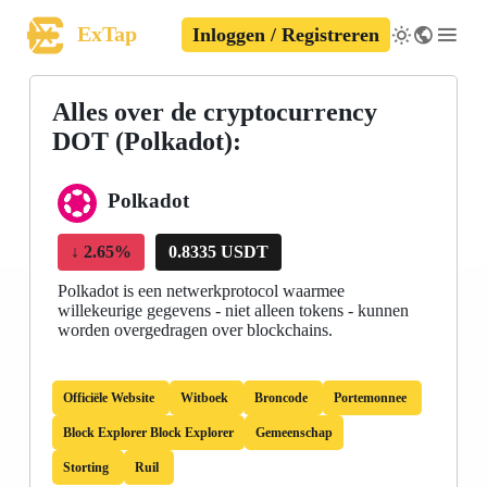
ExTap
Inloggen / Registreren
Alles over de cryptocurrency
DOT (Polkadot):
Polkadot
↓
2.65%
0.8335 USDT
Polkadot is een netwerkprotocol waarmee
willekeurige gegevens - niet alleen tokens - kunnen
worden overgedragen over blockchains.
Officiële Website
Witboek
Broncode
Portemonnee
Block Explorer Block Explorer
Gemeenschap
Storting
Ruil