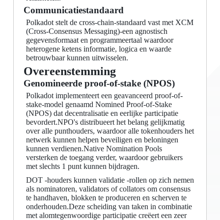
Communicatiestandaard
Polkadot stelt de cross-chain-standaard vast met XCM
(Cross-Consensus Messaging)-een agnostisch
gegevensformaat en programmeertaal waardoor
heterogene ketens informatie, logica en waarde
betrouwbaar kunnen uitwisselen.
Overeenstemming
Genomineerde proof-of-stake (NPOS)
Polkadot implementeert een geavanceerd proof-of-
stake-model genaamd Nomined Proof-of-Stake
(NPOS) dat decentralisatie en eerlijke participatie
bevordert.NPO's distribueert het belang gelijkmatig
over alle punthouders, waardoor alle tokenhouders het
netwerk kunnen helpen beveiligen en beloningen
kunnen verdienen.Native Nomination Pools
versterken de toegang verder, waardoor gebruikers
met slechts 1 punt kunnen bijdragen.
DOT -houders kunnen validatie -rollen op zich nemen
als nominatoren, validators of collators om consensus
te handhaven, blokken te produceren en scherven te
onderhouden.Deze scheiding van taken in combinatie
met alomtegenwoordige participatie creëert een zeer