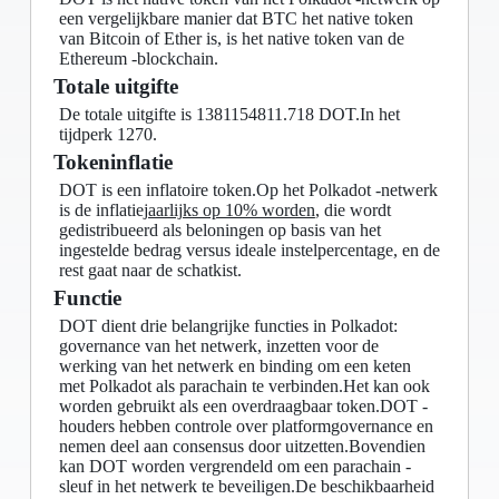
een vergelijkbare manier dat BTC het native token
van Bitcoin of Ether is, is het native token van de
Ethereum -blockchain.
Totale uitgifte
De totale uitgifte is 1381154811.718 DOT.In het
tijdperk 1270.
Tokeninflatie
DOT is een inflatoire token.Op het Polkadot -netwerk
is de inflatie
jaarlijks op 10% worden
, die wordt
gedistribueerd als beloningen op basis van het
ingestelde bedrag versus ideale instelpercentage, en de
rest gaat naar de schatkist.
Functie
DOT dient drie belangrijke functies in Polkadot:
governance van het netwerk, inzetten voor de
werking van het netwerk en binding om een ​​keten
met Polkadot als parachain te verbinden.Het kan ook
worden gebruikt als een overdraagbaar token.DOT -
houders hebben controle over platformgovernance en
nemen deel aan consensus door uitzetten.Bovendien
kan DOT worden vergrendeld om een ​​parachain -
sleuf in het netwerk te beveiligen.De beschikbaarheid