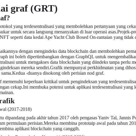
ai graf (GRT)
af?
rotokol yang terdesentralisasi yang membolehkan pertanyaan yang cekap
ukar untuk secara langsung menanyakan di luar operasi asas.Projek-proj
 seperti data kedai Ape Yacht Club Bosed On-rantaian yang tidak dap
.
saikannya dengan mengindeks data blockchain dan membolehkan pemaj
raph ini boleh dipertimbangkan dengan GraphQL untuk mengembalikan
entralisasi untuk mengakses data blockchain yang diindeks tanpa perl
engindeksan mereka sendiri.Grafik mempunyai perkhidmatan yang diho
sama.Kedua -duanya disokong oleh perisian nod graf.
f memenuhi keperluan kritikal untuk pengindeksan yang terdesentralis
ngan cekap.Ini membuka potensi untuk aplikasi terdesentralisasi yang l
rmainan.
rafik
wal (2017-2018)
 itu dipandang pada akhir tahun 2017 oleh pengasas Yaniv Tal, Jannis 
am permulaan perisian.Mereka membina prototaip awal pada tahun 20
mbina aplikasi blockchain yang canggih.