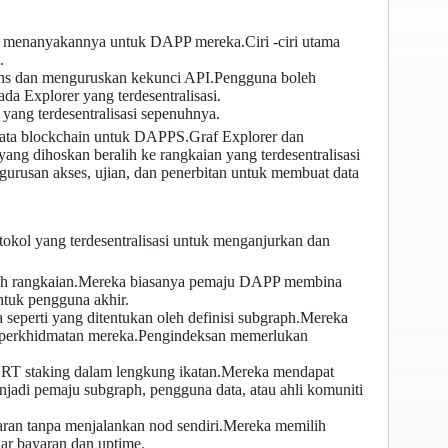
 menanyakannya untuk DAPP mereka.Ciri -ciri utama
.
hs dan menguruskan kekunci API.Pengguna boleh
 Explorer yang terdesentralisasi.
ang terdesentralisasi sepenuhnya.
data blockchain untuk DAPPS.Graf Explorer dan
 dihoskan beralih ke rangkaian yang terdesentralisasi
ngurusan akses, ujian, dan penerbitan untuk membuat data
kol yang terdesentralisasi untuk menganjurkan dan
leh rangkaian.Mereka biasanya pemaju DAPP membina
ntuk pengguna akhir.
seperti yang ditentukan oleh definisi subgraph.Mereka
uk perkhidmatan mereka.Pengindeksan memerlukan
 GRT staking dalam lengkung ikatan.Mereka mendapat
jadi pemaju subgraph, pengguna data, atau ahli komuniti
aran tanpa menjalankan nod sendiri.Mereka memilih
ar bayaran dan uptime.