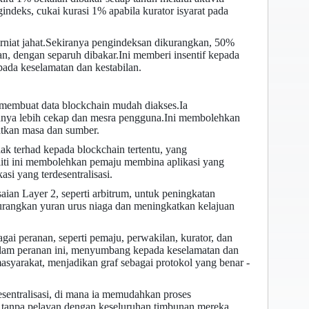
ndeks, cukai kurasi 1% apabila kurator isyarat pada
at jahat.Sekiranya pengindeksan dikurangkan, 50%
n, dengan separuh dibakar.Ini memberi insentif kepada
ada keselamatan dan kestabilan.
 membuat data blockchain mudah diakses.Ia
ya lebih cekap dan mesra pengguna.Ini membolehkan
tkan masa dan sumber.
dak terhad kepada blockchain tertentu, yang
liti ini membolehkan pemaju membina aplikasi yang
si yang terdesentralisasi.
ian Layer 2, seperti arbitrum, untuk peningkatan
gurangkan yuran urus niaga dan meningkatkan kelajuan
agai peranan, seperti pemaju, perwakilan, kurator, dan
lam peranan ini, menyumbang kepada keselamatan dan
masyarakat, menjadikan graf sebagai protokol yang benar -
sentralisasi, di mana ia memudahkan proses
 tanpa pelayan dengan keseluruhan timbunan mereka