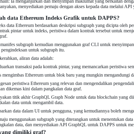
chain: Ia menganjurkan dan menyimpan maklumat yang berkaitan denga
anyakan, menyediakan pemaju dengan akses kepada data melalui API
h data Ethereum Indeks Grafik untuk DAPPS?
ks data Ethereum berdasarkan deskripsi subgraph yang dicipta oleh pe
ntrak pintar untuk indeks, peristiwa dalam kontrak tersebut untuk men
raf.
 manifes subgraph kemudian menggunakan graf CLI untuk menyimpann
pengindeksan untuk subgraph itu.
kerahkan, aliran data adalah:
arkan transaksi pada kontrak pintar, yang memancarkan peristiwa sem
us mengimbas Ethereum untuk blok baru yang mungkin mengandungi da
gesan peristiwa Ethereum yang relevan dan mengendalikan pengendali p
an dikemas kini dalam pangkalan data graf.
akan titik akhir GraphQL Graph Node untuk data blockchain yang d
kalan data untuk mengambil data.
rkan data dalam UI untuk pengguna, yang kemudiannya boleh mengelu
aju menggunakan subgraph yang diterangkan untuk menentukan data i
 pangkalan data, dan menyediakan API GraphQL untuk DAPPS untuk me
ang dimiliki graf?