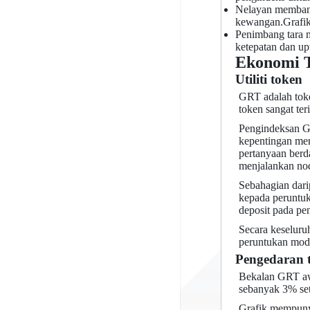
Nelayan membant
kewangan.Grafik
Penimbang tara m
ketepatan dan up
Ekonomi 
Utiliti token
GRT adalah toke
token sangat ter
Pengindeksan G
kepentingan mer
pertanyaan berd
menjalankan no
Sebahagian dari
kepada peruntuk
deposit pada pe
Secara keseluru
peruntukan moda
Pengedaran 
Bekalan GRT awa
sebanyak 3% se
Grafik mempunya