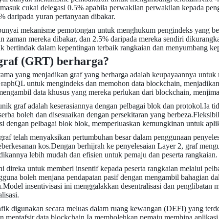
ermasuk cukai delegasi 0.5% apabila perwakilan perwakilan kepada pengi
% daripada yuran pertanyaan dibakar.
nyai mekanisme pemotongan untuk menghukum pengindeks yang berni
an zaman mereka dibakar, dan 2.5% daripada mereka sendiri dikurangka
k bertindak dalam kepentingan terbaik rangkaian dan menyumbang kep
raf (GRT) berharga?
 utama yang menjadikan graf yang berharga adalah keupayaannya untuk
aphQL untuk mengindeks dan memohon data blockchain, menjadikann
ngambil data khusus yang mereka perlukan dari blockchain, menjima
unik graf adalah keserasiannya dengan pelbagai blok dan protokol.Ia ti
erba boleh dan disesuaikan dengan persekitaran yang berbeza.Fleksibi
ksi dengan pelbagai blok blok, memperluaskan kemungkinan untuk aplika
 graf telah menyaksikan pertumbuhan besar dalam penggunaan penyelesa
 keberkesanan kos.Dengan berhijrah ke penyelesaian Layer 2, graf men
adikannya lebih mudah dan efisien untuk pemaju dan peserta rangkaian.
 ini direka untuk memberi insentif kepada peserta rangkaian melalui pelb
gguna boleh menjana pendapatan pasif dengan mengambil bahagian da
.Model insentivisasi ini menggalakkan desentralisasi dan penglibatan 
lisasi.
rafik digunakan secara meluas dalam ruang kewangan (DEFI) yang terde
 mentafsir data blockchain.Ia membolehkan pemaju membina aplikasi