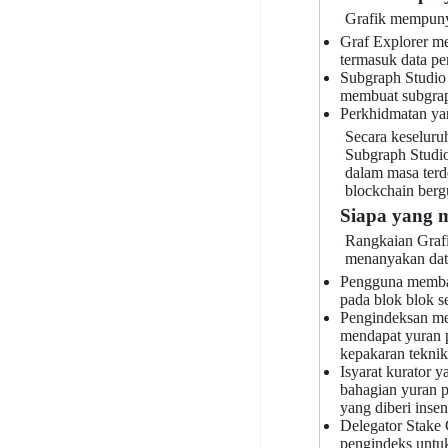
Grafik mempunya
Graf Explorer m
termasuk data pe
Subgraph Studio
membuat subgraph
Perkhidmatan ya
Secara keselur
Subgraph Studio
dalam masa terde
blockchain berg
Siapa yang 
Rangkaian Grafi
menanyakan dat
Pengguna membay
pada blok blok s
Pengindeksan men
mendapat yuran p
kepakaran teknik
Isyarat kurator
bahagian yuran p
yang diberi insen
Delegator Stake
pengindeks untu