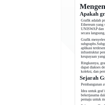
Mengen
Apakah gr
Grafik adalah p
Ethereum yang s
UNISWAP dan NFT
secara langsung
Grafik menyele
subgraphs.Subg
aplikasi terdes
infrastruktur p
keupayaan yang 
Ringkasnya, gra
dapat diakses de
koleksi, dan pe
Sejarah G
Pembangunan a
Idea untuk graf
bekerjasama dal
pemaju untuk me