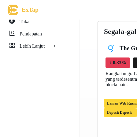
ExTap
Tukar
Segala-ga
Pendapatan
Lebih Lanjut
The G
↓
0.33%
Rangkaian graf 
yang terdesentr
blockchain.
Laman Web Rasm
Deposit Deposit