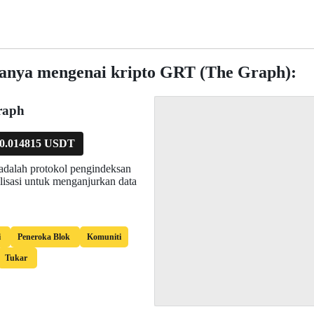
lanya mengenai kripto GRT (The Graph):
raph
0.014815 USDT
adalah protokol pengindeksan
alisasi untuk menganjurkan data
i
Peneroka Blok
Komuniti
Tukar