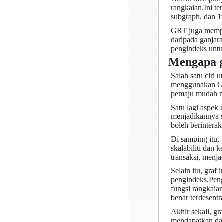
rangkaian.Ini t
subgraph, dan 1
GRT juga mempu
daripada ganjar
pengindeks untu
Mengapa g
Salah satu ciri
menggunakan Gr
pemaju mudah me
Satu lagi aspek 
menjadikannya s
boleh berintera
Di samping itu,
skalabiliti dan
transaksi, menj
Selain itu, graf
pengindeks.Pen
fungsi rangkaian
benar terdesentra
Akhir sekali, g
mendapatkan dan