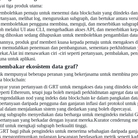
i tiga produk utama:
embolehkan pemaju untuk menemui data blockchain yang diindeks dan
rtanyaan, melihat log, menguruskan subgraph, dan bertukar antara versi
 membolehkan pengguna membina, menguji, dan menerbitkan subgrap
 melalui UI atau CLI, mengehadkan akses API, dan menerbitkan kepada
ng dihoskan sedang dihapuskan untuk membolehkan pengambilan data y
uhannya, produk graf memberi kuasa kepada pemaju untuk mengakses 
 memudahkan penemuan dan pembangunan, sementara perkhidmatan yang
kat.Alat ini menawarkan ciri -ciri seperti pertanyaan, pembalakan, pe
una untuk aplikasi.
membakar ekosistem data graf?
k mempunyai beberapa peranan yang bekerjasama untuk membina proto
a blockchain:
ar yuran pertanyaan di GRT untuk mengakses data yang diindeks o
eperti Ethereum, tetapi juga boleh menjadi perkhidmatan agregat data u
gendalikan nod yang indeks data blockchain ke dalam pangkalan data 
ertanyaan daripada pengguna dan ganjaran inflasi dari protokol unt
al dalam menjalankan sistem yang diedarkan yang boleh dipercayai.
 yang subgraphs menyediakan data berharga untuk mengindeks melalui
ertanyaan yang berkadar dengan isyarat mereka.Kurator cenderung men
tif untuk mengkaji subgraph berkualiti tinggi.
 GRT bagi pihak pengindeks untuk menerima sebahagian daripada ganj
k mengoptimumkan pulangan kewangan berdasarkan metrik seperti kad