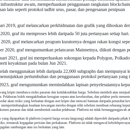
i infrastruktur awam, memperluaskan penggunaan rangkaian blockchain
san lain seperti protokol tadbir urus, pasar, dan pengesanan penipuan
ari 2019, graf melancarkan perkhidmatan dan grafik yang dihoskan den
2020, graf itu memproses lebih daripada 50 juta pertanyaan setiap hari.
2020, graf melancarkan program kuratornya dengan rakan kongsi seper
r 2020, graf mengumumkan pelancaran Mainnetnya, diikuti dengan pe
uari 2021, graf ini memperluaskan sokongan kepada Polygon, Polkadot,
erti keyakinan pada bulan Jun 2021.
telah menggunakan lebih daripada 22,000 subgraphs dan mempunyai leb
menunjukkan pertumbuhan dan penggunaan protokol pertanyaan yang ter
 2023, graf mengumumkan memindahkan lapisan penyelesaiannya kepad
ang kripto membawa risiko pasaran dan ketidakstabilan harga. Sebelum membeli atau menjual,
eka. Pelaburan boleh mengakibatkan kerugian separa atau keseluruhan, dan pelabur perlu mene
 sedar akan risiko yang berkaitan dengan aset kripto dan mencari bantuan daripada penasihat ke
u mempertimbangkan keadaan kewangan mereka dengan teliti sebelum membuat sebarang keputusan
 komen pasaran dan tidak membentuk nasihat pelaburan. Platform ini tidak bertanggungjawab a
 yang dipaparkan di platform (seperti harga secara langsung) adalah diperoleh daripada pihak 
isiko, termasuk kegagalan perisian dan perkakasan. Platform ini tidak mengawal kebolehpercaya
agalan sambungan atau isu berkaitan yang lain.