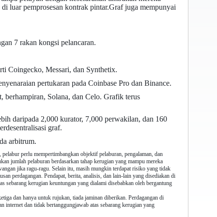
 di luar pemprosesan kontrak pintar.Graf juga mempunyai
gan 7 rakan kongsi pelancaran.
ti Coingecko, Messari, dan Synthetix.
nyenaraian pertukaran pada Coinbase Pro dan Binance.
 berhampiran, Solana, dan Celo. Grafik terus
ih daripada 2,000 kurator, 7,000 perwakilan, dan 160
desentralisasi graf.
a arbitrum.
 pelabur perlu mempertimbangkan objektif pelaburan, pengalaman, dan
ntukan jumlah pelaburan berdasarkan tahap kerugian yang mampu mereka
wangan jika ragu-ragu. Selain itu, masih mungkin terdapat risiko yang tidak
 perdagangan. Pendapat, berita, analisis, dan lain-lain yang disediakan di
tas sebarang kerugian keuntungan yang dialami disebabkan oleh bergantung
ketiga dan hanya untuk rujukan, tiada jaminan diberikan. Perdagangan di
an internet dan tidak bertanggungjawab atas sebarang kerugian yang