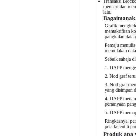
Transaksi Block
mencari dan men
lain.
Bagaimanaka
Grafik menginde
mentakrifkan ko
pangkalan data g
Pemaju menulis
memulakan data 
Sebaik sahaja di
1. DAPP mengelu
2. Nod graf ter
3. Nod graf men
yang disimpan d
4. DAPP menany
pertanyaan pang
5. DAPP memapa
Ringkasnya, pem
peta ke entiti
Produk apa y