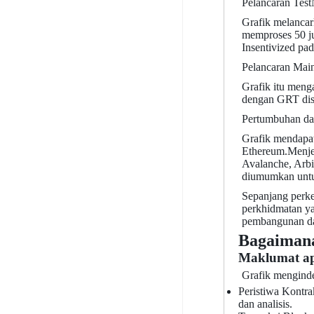
Pelancaran Tes
Grafik melancar
memproses 50 ju
Insentivized pa
Pelancaran Mai
Grafik itu meng
dengan GRT dise
Pertumbuhan da
Grafik mendapat
Ethereum.Menjel
Avalanche, Arbi
diumumkan untu
Sepanjang perk
perkhidmatan ya
pembangunan dan
Bagaimana
Maklumat apa
Grafik menginde
Peristiwa Kontra
dan analisis.