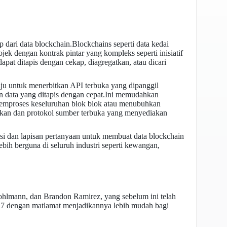
 dari data blockchain.Blockchains seperti data kedai
ek dengan kontrak pintar yang kompleks seperti inisiatif
at ditapis dengan cekap, diagregatkan, atau dicari
u untuk menerbitkan API terbuka yang dipanggil
 data yang ditapis dengan cepat.Ini memudahkan
u memproses keseluruhan blok blok atau menubuhkan
skan dan protokol sumber terbuka yang menyediakan
asi dan lapisan pertanyaan untuk membuat data blockchain
ebih berguna di seluruh industri seperti kewangan,
Pohlmann, dan Brandon Ramirez, yang sebelum ini telah
17 dengan matlamat menjadikannya lebih mudah bagi