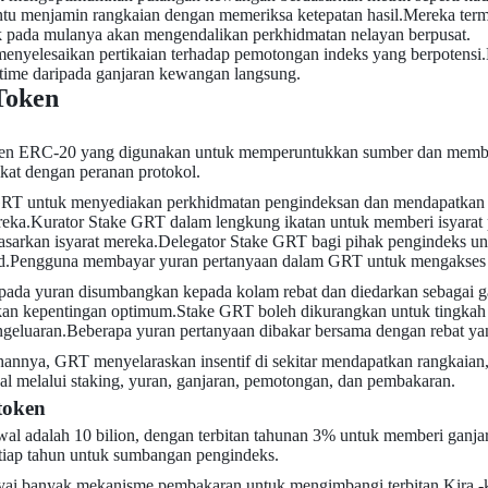
u menjamin rangkaian dengan memeriksa ketepatan hasil.Mereka termo
 pada mulanya akan mengendalikan perkhidmatan nelayan berpusat.
enyelesaikan pertikaian terhadap pemotongan indeks yang berpotensi.M
time daripada ganjaran kewangan langsung.
Token
n ERC-20 yang digunakan untuk memperuntukkan sumber dan memberi in
ikat dengan peranan protokol.
RT untuk menyediakan perkhidmatan pengindeksan dan mendapatkan yu
eka.Kurator Stake GRT dalam lengkung ikatan untuk memberi isyarat 
asarkan isyarat mereka.Delegator Stake GRT bagi pihak pengindeks u
d.Pengguna membayar yuran pertanyaan dalam GRT untuk mengakses d
pada yuran disumbangkan kepada kolam rebat dan diedarkan sebagai ga
an kepentingan optimum.Stake GRT boleh dikurangkan untuk tingkah la
ngeluaran.Beberapa yuran pertanyaan dibakar bersama dengan rebat yang
hannya, GRT menyelaraskan insentif di sekitar mendapatkan rangkaia
l melalui staking, yuran, ganjaran, pemotongan, dan pembakaran.
token
l adalah 10 bilion, dengan terbitan tahunan 3% untuk memberi ganja
tiap tahun untuk sumbangan pengindeks.
i banyak mekanisme pembakaran untuk mengimbangi terbitan.Kira -kira