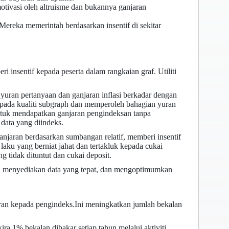
tivasi oleh altruisme dan bukannya ganjaran
ereka memerintah berdasarkan insentif di sekitar
sentif kepada peserta dalam rangkaian graf. Utiliti
ran pertanyaan dan ganjaran inflasi berkadar dengan
pada kualiti subgraph dan memperoleh bahagian yuran
ntuk mendapatkan ganjaran pengindeksan tanpa
ata yang diindeks.
njaran berdasarkan sumbangan relatif, memberi insentif
ku yang berniat jahat dan tertakluk kepada cukai
 tidak dituntut dan cukai deposit.
n, menyediakan data yang tepat, dan mengoptimumkan
ran kepada pengindeks.Ini meningkatkan jumlah bekalan
 1% bekalan dibakar setiap tahun melalui aktiviti