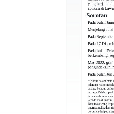
yang berjalan d
aplikasi di kawa
Sorotan
Pada bulan Janu
Menjelang Julai 
Pada September 
Pada 17 Disembe
Pada bulan Febr
berkembang, sep
Mac 2022, graf 
pengindeks.Ini 
Pada bulan Jun
Melabur dalam mata w
toleransi risiko mer
terima. Pelabur perlu
terduga. Pelabur perl
laman web ini adalah
kepada maklumat ini.
Data mata wang kripto
internet melibatkan r
berpunca daripada keg