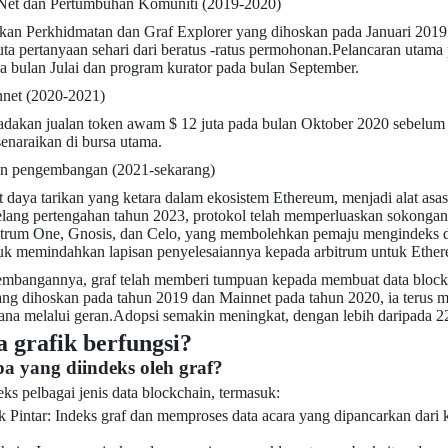
tNet dan Pertumbuhan Komuniti (2019-2020)
kan Perkhidmatan dan Graf Explorer yang dihoskan pada Januari 2019 
ta pertanyaan sehari dari beratus -ratus permohonan.Pelancaran utam
da bulan Julai dan program kurator pada bulan September.
nnet (2020-2021)
adakan jualan token awam $ 12 juta pada bulan Oktober 2020 sebelu
naraikan di bursa utama.
n pengembangan (2021-sekarang)
 daya tarikan yang ketara dalam ekosistem Ethereum, menjadi alat as
ang pertengahan tahun 2023, protokol telah memperluaskan sokongann
trum One, Gnosis, dan Celo, yang membolehkan pemaju mengindeks dat
k memindahkan lapisan penyelesaiannya kepada arbitrum untuk Ether
embangannya, graf telah memberi tumpuan kepada membuat data block
ng dihoskan pada tahun 2019 dan Mainnet pada tahun 2020, ia terus
a melalui geran.Adopsi semakin meningkat, dengan lebih daripada 2
 grafik berfungsi?
 yang diindeks oleh graf?
ks pelbagai jenis data blockchain, termasuk:
k Pintar: Indeks graf dan memproses data acara yang dipancarkan dari