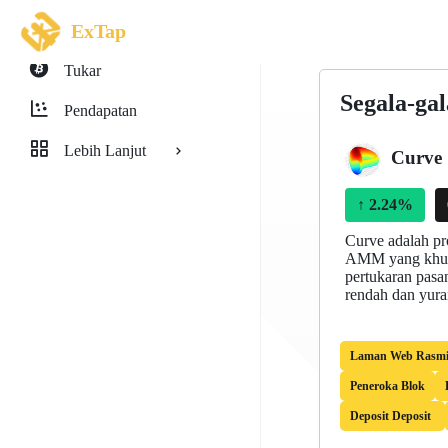
ExTap
Tukar
Segala-ga
Pendapatan
Lebih Lanjut
Curve
↑
2.24%
Curve adalah pr
AMM yang khusu
pertukaran pasa
rendah dan yura
Laman Web Rasm
Peneroka Blok
Deposit Deposit