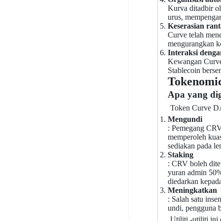
Kurva ditadbir 
urus, mempengar
Keserasian rant
Curve telah mene
mengurangkan ko
Interaksi dengan
Kewangan Curve 
Stablecoin berse
Tokenomi
Apa yang d
Token Curve DA
Mengundi
: Pemegang CRV
memperoleh kuas
sediakan pada l
Staking
: CRV boleh dit
yuran admin 50%
diedarkan kepa
Meningkatkan
: Salah satu in
undi, pengguna 
Utiliti -utilit