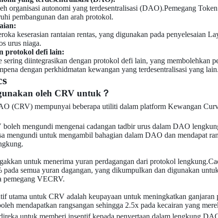
oleh organisasi autonomi yang terdesentralisasi (DAO).Pemegang Tok
uhi pembangunan dan arah protokol.
aian:
roka keserasian rantaian rentas, yang digunakan pada penyelesaian Lay
s urus niaga.
 protokol defi lain:
sering diintegrasikan dengan protokol defi lain, yang membolehkan
mpena dengan perkhidmatan kewangan yang terdesentralisasi yang lain
cs
igunakan oleh CRV untuk？
O (CRV) mempunyai beberapa utiliti dalam platform Kewangan Curve
 boleh mengundi mengenai cadangan tadbir urus dalam DAO lengk
a mengundi untuk mengambil bahagian dalam DAO dan mendapat rang
engkung.
egakkan untuk menerima yuran perdagangan dari protokol lengkung.Ca
 pada semua yuran dagangan, yang dikumpulkan dan digunakan untuk
da pemegang VECRV.
sentif utama untuk CRV adalah keupayaan untuk meningkatkan ganjara
boleh mendapatkan rangsangan sehingga 2.5x pada kecairan yang mere
i ini direka untuk memberi insentif kepada penyertaan dalam lengkung