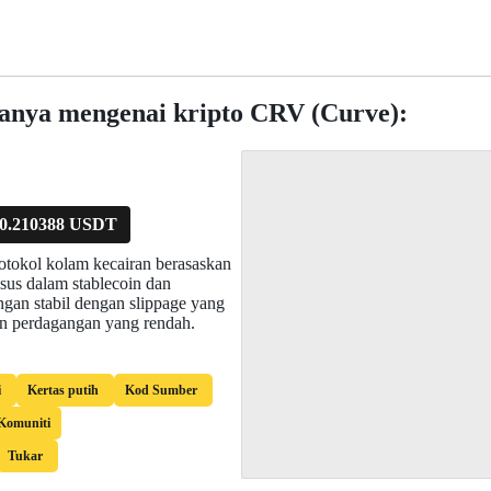
lanya mengenai kripto CRV (Curve):
0.210388 USDT
otokol kolam kecairan berasaskan
s dalam stablecoin dan
ngan stabil dengan slippage yang
n perdagangan yang rendah.
i
Kertas putih
Kod Sumber
Komuniti
Tukar