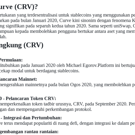
urve (CRV)?
rtukaran yang terdesentralisasi untuk stablecoins yang menggunaka
arkan pada bulan Januari 2020, Curve kini sinonim dengan fenomena 
g signifikan pada separuh kedua tahun 2020. Sama seperti uniSwap, 
mpuan kepada membolehkan pengguna bertukar antara aset yang mempu
dah.
engkung (CRV)
 Permulaan:
itubuhkan pada Januari 2020 oleh Michael Egorov.Platform ini bertuj
 cekap modal untuk berdagang stablecoins.
lancaran Mainnet:
mengerahkan mainnetnya pada bulan Ogos 2020, yang membolehkan pen
0 - Pelancaran Token CRV:
memperkenalkan token tadbir urusnya, CRV, pada September 2020.
gan dan mempengaruhi perkembangan protokol.
- Integrasi dan Pertumbuhan:
erus mendapat populariti di ruang defi, dengan integrasi ke dalam pel
ngembangan rantau rantaian: