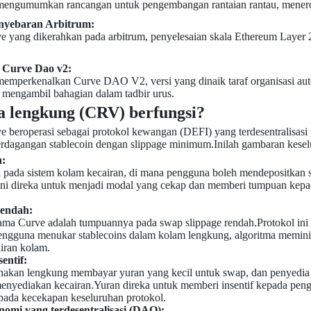
mengumumkan rancangan untuk pengembangan rantaian rantau, menerok
enyebaran Arbitrum:
yang dikerahkan pada arbitrum, penyelesaian skala Ethereum Layer 2
 Curve Dao v2:
emperkenalkan Curve DAO V2, versi yang dinaik taraf organisasi au
engambil bahagian dalam tadbir urus.
 lengkung (CRV) berfungsi?
beroperasi sebagai protokol kewangan (DEFI) yang terdesentralisasi
dagangan stablecoin dengan slippage minimum.Inilah gambaran kesel
:
 pada sistem kolam kecairan, di mana pengguna boleh mendepositkan 
ini direka untuk menjadi modal yang cekap dan memberi tumpuan kep
rendah:
utama Curve adalah tumpuannya pada swap slippage rendah.Protokol i
pengguna menukar stablecoins dalam kolam lengkung, algoritma memi
iran kolam.
entif:
akan lengkung membayar yuran yang kecil untuk swap, dan penyedia k
menyediakan kecairan.Yuran direka untuk memberi insentif kepada pe
da kecekapan keseluruhan protokol.
nomi yang terdesentralisasi (DAO):