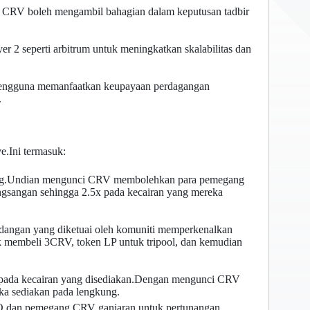
en CRV boleh mengambil bahagian dalam keputusan tadbir
er 2 seperti arbitrum untuk meningkatkan skalabilitas dan
 pengguna memanfaatkan keupayaan perdagangan
.
.Ini termasuk:
ung.Undian mengunci CRV membolehkan para pemegang
sangan sehingga 2.5x pada kecairan yang mereka
dangan yang diketuai oleh komuniti memperkenalkan
 membeli 3CRV, token LP untuk tripool, dan kemudian
n pada kecairan yang disediakan.Dengan mengunci CRV
ka sediakan pada lengkung.
 DAO dan pemegang CRV ganjaran untuk pertunangan