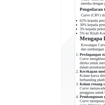
mereka dengan p
Pengedaran 
Curve (CRV) dil
62% kepada peny
30% kepada peme
3% kepada peker
5% ke Rizab Ko
Mengapa 
Kewangan Curve 
dan sumbangan 
Perdagangan st
Curve mengkhusu
direka untuk me
dalam penukaran 
Kecekapan mod
Kolam kurva dir
berbanding platf
Kolam renang s
Curve menawarka
pengguna untuk 
Pembangunan ya
Curve mempunyai