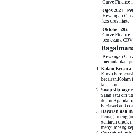
Curve Finance 
Ogos 2021 - P
Kewangan Curve 
kos urus niaga.
Oktober 2021 -
Curve Finance m
pemegang CRV m
Bagaimana
Kewangan Curve 
memudahkan per
Kolam Kecairan
Kurva beroperasi
kecairan.Kolam 
lain -lain.
Swap slippage 
Salah satu ciri 
ikatan.Apabila 
berdasarkan keca
Bayaran dan ins
Peniaga menggun
ganjaran untuk 
menyumbang kepa
Organisasi auto