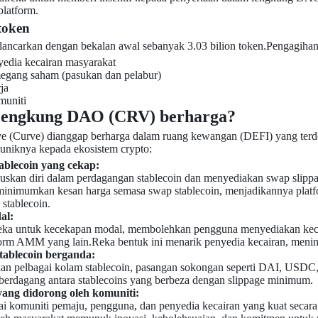
latform.
token
ancarkan dengan bekalan awal sebanyak 3.03 bilion token.Pengagihan be
edia kecairan masyarakat
gang saham (pasukan dan pelabur)
ja
muniti
lengkung DAO (CRV) berharga?
(Curve) dianggap berharga dalam ruang kewangan (DEFI) yang terdese
uniknya kepada ekosistem crypto:
ablecoin yang cekap:
skan diri dalam perdagangan stablecoin dan menyediakan swap slip
minimumkan kesan harga semasa swap stablecoin, menjadikannya plat
stablecoin.
al:
eka untuk kecekapan modal, membolehkan pengguna menyediakan keca
orm AMM yang lain.Reka bentuk ini menarik penyedia kecairan, mening
tablecoin berganda:
n pelbagai kolam stablecoin, pasangan sokongan seperti DAI, USDC, 
berdagang antara stablecoins yang berbeza dengan slippage minimum.
ng didorong oleh komuniti:
 komuniti pemaju, pengguna, dan penyedia kecairan yang kuat secar