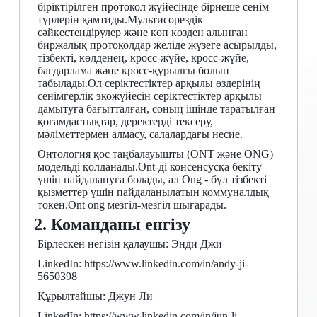
біріктірілген протокол жүйесінде бірнеше сенім
түрлерін қамтиды.Мультисорездік
сәйкестендірулер және көп көзден алынған
биржалық протоколдар желіде жүзеге асырылды,
тізбекті, көлденең, кросс-жүйе, кросс-жүйе,
бағдарлама және кросс-құрылғы болып
табылады.Ол серіктестіктер арқылы өздерінің
сенімгерлік экожүйесін серіктестіктер арқылы
дамытуға бағытталған, соның ішінде таратылған
қоғамдастықтар, деректерді тексеру,
мәліметтермен алмасу, салалардағы несие.
Онтология қос таңбалауышты (ONT және ONG)
модельді қолданады.Ont-ді консенсусқа бекіту
үшін пайдалануға болады, ал Ong - бұл тізбекті
қызметтер үшін пайдаланылатын коммуналдық
токен.Ont ong мезгіл-мезгіл шығарады.
2. Команданы енгізу
Бірлескен негізін қалаушы: Энди Джи
LinkedIn: https://www.linkedin.com/in/andy-ji-
5650398
Құрылтайшы: Джун Ли
LinkedIn: https://www.linkedin.com/in/jun-li-