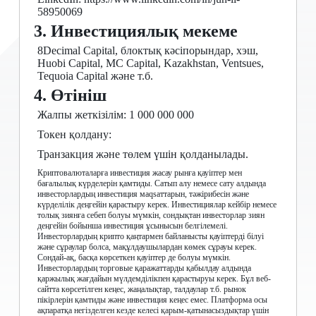
58950069
3. Инвестициялық мекеме
8Decimal Capital, блоктық кәсіпорындар, хэш,
Huobi Capital, MC Capital, Kazakhstan, Ventsues,
Tequoia Capital және т.б.
4. Өтініш
Жалпы жеткізілім: 1 000 000 000
Токен қолдану:
Транзакция және төлем үшін қолданылады.
Криптовалюталарға инвестиция жасау рынға қауіптер мен
бағалылық күрделерін қамтиды. Сатып алу немесе сату алдында
инвесторлардың инвестиция маqsаттарын, тәжірибесін және
күрделілік деңгейін қарастыру керек. Инвестициялар кейбір немесе
толық зиянға себеп болуы мүмкін, сондықтан инвесторлар зиян
деңгейін бойынша инвестиция ұсынысын белгілемелі.
Инвесторлардың крипто қаңтармен байланысты қауіптерді білуі
және сұраулар болса, мақұлдаушылардан көмек сұрауы керек.
Сондай-ақ, басқа көрсеткен қауіптер де болуы мүмкін.
Инвесторлардың торговые қаражаттарды қабылдау алдында
қаржылық жағдайын мүлдемділікпен қарастыруы керек. Бұл веб-
сайтта көрсетілген кеңес, жаңалықтар, талдаулар т.б. рынок
пікірлерін қамтиды және инвестиция кеңес емес. Платформа осы
ақпаратқа негізделген кезде келесі қарым-қатынасыздықтар үшін