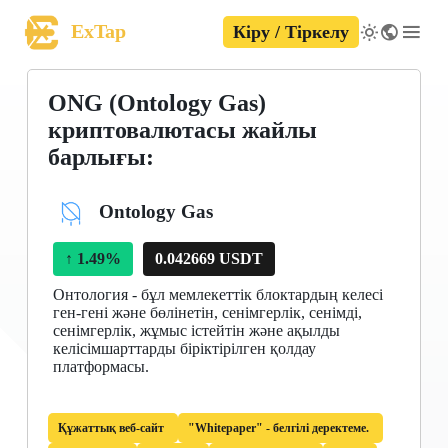
ExTap
Кіру / Тіркелу
ONG (Ontology Gas)
криптовалютасы жайлы
барлығы:
Ontology Gas
↑
1.49%
0.042669 USDT
Онтология - бұл мемлекеттік блоктардың келесі
ген-гені және бөлінетін, сенімгерлік, сенімді,
сенімгерлік, жұмыс істейтін және ақылды
келісімшарттарды біріктірілген қолдау
платформасы.
Құжаттық веб-сайт
"Whitepaper" - белгілі деректеме.