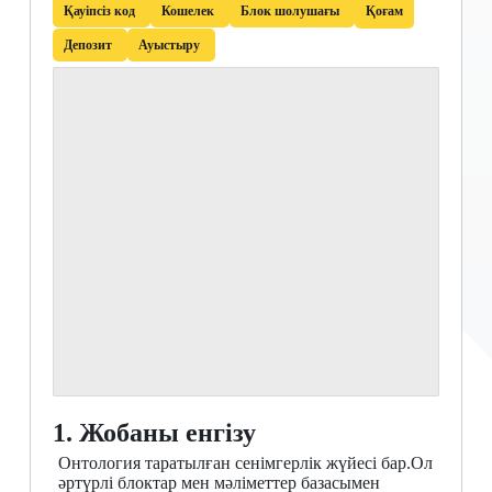
Қауіпсіз код
Кошелек
Блок шолушағы
Қоғам
Депозит
Ауыстыру
1. Жобаны енгізу
Онтология таратылған сенімгерлік жүйесі бар.Ол
әртүрлі блоктар мен мәліметтер базасымен