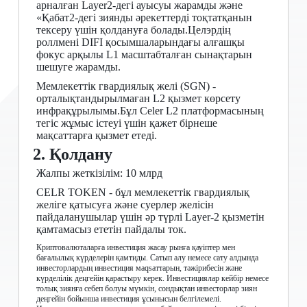
арналған Layer2-дегі ауысуы жарамды және
«Қабат2-дегі зиянды әрекеттерді тоқтатқанын
тексеру үшін қолдануға болады.Целэрдің
роллмені DIFI қосымшаларындағы алғашқы
фокус арқылы L1 масштабталған сынақтарын
шешуге жарамды.
Мемлекеттік гвардиялық желі (SGN) -
орталықтандырылмаған L2 қызмет көрсету
инфрақұрылымы.Бұл Celer L2 платформасының
тегіс жұмыс істеуі үшін қажет бірнеше
мақсаттарға қызмет етеді.
2. Қолдану
Жалпы жеткізілім: 10 млрд
CELR TOKEN - бұл мемлекеттік гвардиялық
желіге қатысуға және суерлер желісін
пайдаланушылар үшін әр түрлі Layer-2 қызметін
қамтамасыз ететін пайдалы ток.
Криптовалюталарға инвестиция жасау рынға қауіптер мен
бағалылық күрделерін қамтиды. Сатып алу немесе сату алдында
инвесторлардың инвестиция маqsаттарын, тәжірибесін және
күрделілік деңгейін қарастыру керек. Инвестициялар кейбір немесе
толық зиянға себеп болуы мүмкін, сондықтан инвесторлар зиян
деңгейін бойынша инвестиция ұсынысын белгілемелі.