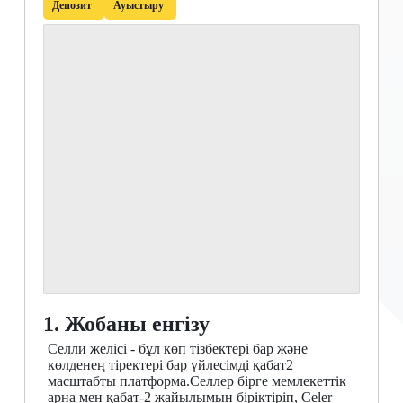
Депозит
Ауыстыру
1. Жобаны енгізу
Селли желісі - бұл көп тізбектері бар және
көлденең тіректері бар үйлесімді қабат2
масштабты платформа.Селлер бірге мемлекеттік
арна мен қабат-2 жайылымын біріктіріп, Celer