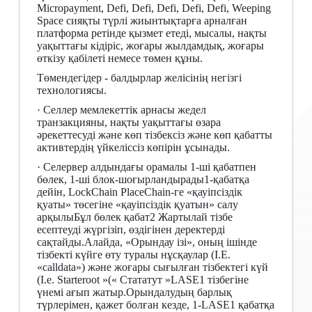
Micropayment, Defi, Defi, Defi, Defi, Defi, Weeping
Space сияқты түрлі жиынтықтарға арналған
платформа ретінде қызмет етеді, мысалы, нақты
уақыттағы кідіріс, жоғары жылдамдық, жоғары
өткізу қабілеті немесе төмен құны.
Төмендегідер - балдырлар желісінің негізгі
технологиясы.
· Селлер мемлекеттік арнасы жедел
транзакцияны, нақты уақыттағы өзара
әрекеттесуді және көп тізбексіз және көп қабатты
активтердің үйкеліссіз көпірін ұсынады.
· Селервер алдындағы орамалы 1-ші қабатпен
бөлек, 1-ші блок-шоғырландырады1-қабатқа
дейін, LockChain PlaceChain-ге «қауіпсіздік
қуаты» төсегіне «қауіпсіздік қуатын» салу
арқылыБұл бөлек қабат2 Жартылай тізбе
есептеуді жүргізіп, өздігінен деректерді
сақтайды.Алайда, «Орындау ізі», оның ішінде
тізбекті күйге өту туралы нұсқаулар (I.E.
«calldata») және жоғары сығылған тізбектегі күй
(I.e. Starteroot »(« Стататут »LASE1 тізбегіне
үнемі ағып жатыр.Орындалудың барлық
түрлерімен, қажет болған кезде, 1-LASE1 қабатқа