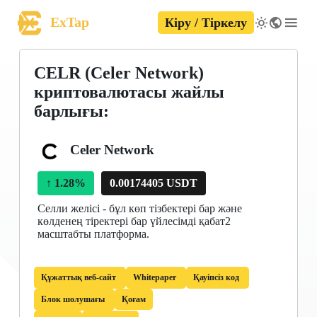
ExTap
Кіру / Тіркелу
CELR (Celer Network)
криптовалютасы жайлы
барлығы:
Celer Network
↑
1.28%
0.00174405 USDT
Селли желісі - бұл көп тізбектері бар және
көлденең тіректері бар үйлесімді қабат2
масштабты платформа.
Құжаттық веб-сайт
Whitepaper
Қауіпсіз код
Блок шолушағы
Қоғам