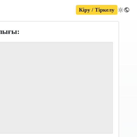
Кіру / Тіркелу
лығы: