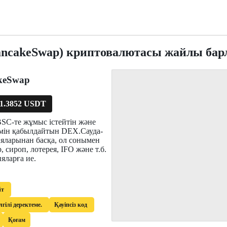
ncakeSwap) криптовалютасы жайлы бар
keSwap
1.3852 USDT
BSC-те жұмыс істейтін және
ін қабылдайтын DEX.Сауда-
яларынан басқа, ол сонымен
, сироп, лотерея, IFO және т.б.
яларға ие.
йт
лгілі деректеме.
Қауіпсіз код
Қоғам