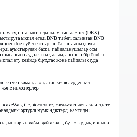
) алмасу, орталықтандырылмаған алмасу (DEX)
стыруға ықпал етеді.BNB тізбегі салынған BNB
ффициентіне сүйене отырып, бағаны анықтауға
лерді ауыстырудан басқа, пайдаланушылар осы
тер шығарған сауда-саттық алымдарының бір бөлігін
қпал ету кезінде біртұтас және пайдалы сауда
егенмен команда ондаған мүшелерден көп
) және инженерлер.
cakeWap, Cryptocurrancy сауда-саттықты жеңілдету
налдығы әртүрлі мүмкіндіктерді қамтиды:
балауыштарын қабылдай алады, бұл олардың орнына