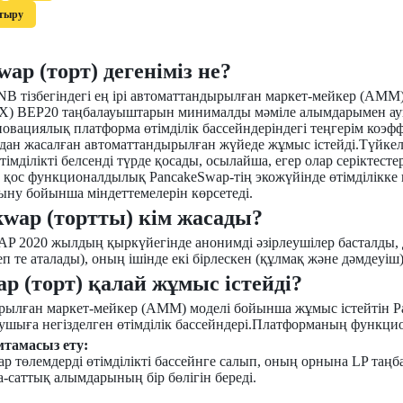
тыру
ap (торт) дегеніміз не?
NB тізбегіндегі ең ірі автоматтандырылған маркет-мейкер (AMM
) BEP20 таңбалауыштарын минималды мәміле алымдарымен ауы
нновациялық платформа өтімділік бассейндеріндегі теңгерім коэ
рдан жасалған автоматтандырылған жүйеде жұмыс істейді.Түйке
тімділікті белсенді түрде қосады, осылайша, егер олар серіктес
 қос функционалдылық PancakeSwap-тің экожүйінде өтімділікке ы
сыну бойынша міндеттемелерін көрсетеді.
kwap (тортты) кім жасады?
020 жылдың қыркүйегінде анонимді әзірлеушілер басталды, д
п те аталады), оның ішінде екі бірлескен (құлмақ және дәмдеуіш
p (торт) қалай жұмыс істейді?
ылған маркет-мейкер (AMM) моделі бойынша жұмыс істейтін Pan
ушыға негізделген өтімділік бассейндері.Платформаның функцио
мтамасыз ету:
 төлемдерді өтімділікті бассейнге салып, оның орнына LP таң
-саттық алымдарының бір бөлігін береді.