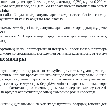
ыштарын ауыстыру біртұтас, сауда-саттыққа 0,2%, мұнда 0,2%, м
йақы берушілерге, ал 0,03% -ы Pancakeakewap қазынасына бағыт
тілік:
пайда болуы, пайдаланушыларға икемді немесе бекітілген сир
ауыштарын бекіту арқылы таба аласыз.
тымды мүмкіндігі пайдаланушыларға коллекторлардың жүлделері
ce:
омпаниясы NFT профильдері арқылы жеке профильдермен толық
асқан.
форманың негізі, платформаның иегерлері, погон иелері платфор
ға және қоғамдастыққа негізделген этиканы қамтамасыз етуге мүм
еномалары
ң туған жері, платформаның экожүйесінде, төлем құралы ретінд
ретінде көп флатформаның экожүйінде көп рөл атқарады.Оның нег
, пайдаланушылар кірістілік егіншілік немесе лотерея ұтысымен
ы есептеуге мүмкіндік береді.Өтімділіктің арғысынан тыс, торт 
кейінгі бастамалар, лотереяның қатысуы, лотереяға қатысу және
ң әртүрлі аспектілерінде оның ажырамас рөлін көрсетеді.
нкеннің құрылымын, ең көп жабдықтаусыз, олардың токенге дег