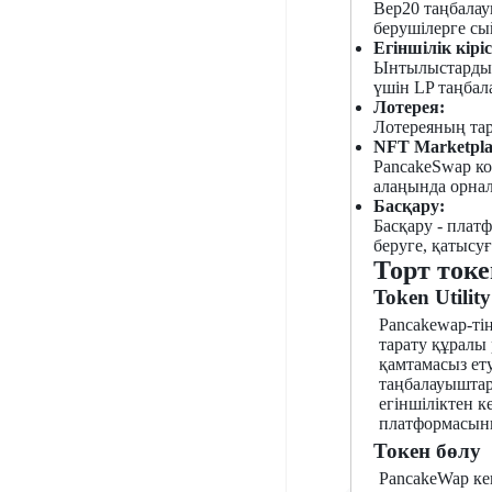
Bep20 таңбалау
берушілерге сы
Егіншілік кіріс
Ынтылыстардың 
үшін LP таңбал
Лотерея:
Лотереяның тар
NFT Marketpla
PancakeSwap к
алаңында орнал
Басқару:
Басқару - плат
беруге, қатысу
Торт ток
Token Utility
Pancakewap-ті
тарату құралы 
қамтамасыз ету
таңбалауыштард
егіншіліктен 
платформасыны
Токен бөлу
PancakeWap ке