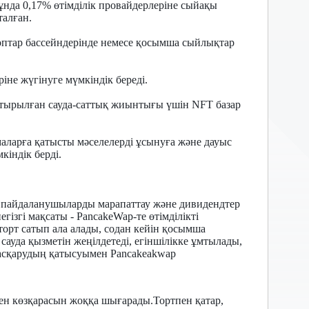
ұнда 0,17% өтімділік провайдерлеріне сыйақы
талған.
оптар бассейндерінде немесе қосымша сыйлықтар
не жүгінуге мүмкіндік береді.
тырылған сауда-саттық жиынтығы үшін NFT базар
маларға қатысты мәселелерді ұсынуға және дауыс
кіндік берді.
е, пайдаланушыларды марапаттау және дивидендтер
ізгі мақсаты - PancakeWap-те өтімділікті
 торт сатып ала алады, содан кейін қосымша
сауда қызметін жеңілдетеді, егіншілікке ұмтылады,
 басқарудың қатысуымен Pancakeakwap
ен көзқарасын жоққа шығарады.Тортпен қатар,