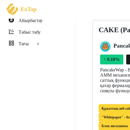
ExTap
Айырбастау
CAKE (Pa
Табыс табу
Тағы
Panca
↑
0.10%
PancakeWap - 
AMM механизм
саттық функци
қатар фермалар
сияқты функци
Құжаттық веб-са
"Whitepaper" - бе
Блок шолушағы