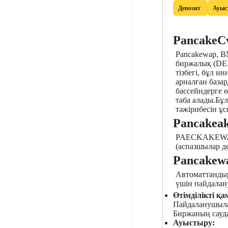
Депозит
Ауыс
PancakeCw
Pancakewap, B
биржалық (DEX
тізбегі, бұл и
арналған база
бассейндерге ө
таба алады.Бұл
тәжірибесін ұ
Pancakea
PAECKAKEWAP 2
(аспазшылар де
Pancakewa
Автоматтандыр
үшін пайдалан
Өтімділікті қа
Пайдаланушылар
Биржаның сауда
Ауыстыру: