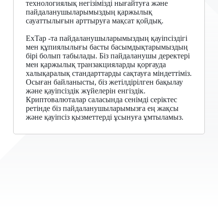
технологиялық негізімізді нығайтуға және
пайдаланушыларымыздың қаржылық
сауаттылығын арттыруға мақсат қойдық.
ExTap -та пайдаланушыларымыздың қауіпсіздігі
мен құпиялылығы басты басымдықтарымыздың
бірі болып табылады. Біз пайдаланушы деректері
мен қаржылық транзакцияларды қорғауда
халықаралық стандарттарды сақтауға міндеттіміз.
Осыған байланысты, біз жетілдірілген бақылау
және қауіпсіздік жүйелерін енгіздік.
Криптовалюталар саласында сенімді серіктес
ретінде біз пайдаланушыларымызға ең жақсы
және қауіпсіз қызметтерді ұсынуға ұмтыламыз.