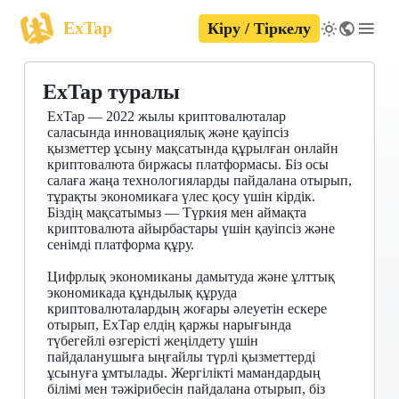
ExTap
Кіру / Тіркелу
ExTap туралы
ExTap — 2022 жылы криптовалюталар
саласында инновациялық және қауіпсіз
қызметтер ұсыну мақсатында құрылған онлайн
криптовалюта биржасы платформасы. Біз осы
салаға жаңа технологияларды пайдалана отырып,
тұрақты экономикаға үлес қосу үшін кірдік.
Біздің мақсатымыз — Түркия мен аймақта
криптовалюта айырбастары үшін қауіпсіз және
сенімді платформа құру.
Цифрлық экономиканы дамытуда және ұлттық
экономикада құндылық құруда
криптовалюталардың жоғары әлеуетін ескере
отырып, ExTap елдің қаржы нарығында
түбегейлі өзгерісті жеңілдету үшін
пайдаланушыға ыңғайлы түрлі қызметтерді
ұсынуға ұмтылады. Жергілікті мамандардың
білімі мен тәжірибесін пайдалана отырып, біз