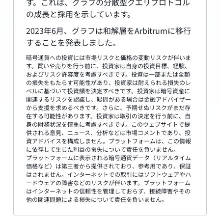
す。これは、グラフの分散型クエリプロトコル
の成長と採用を示しています。
2023年6月、グラフは和解層をArbitrumに移行
することを発表しました。
暗号通貨への投資には市場リスクと価格の変動リスクが伴いま
す。買いや売りを行う前に、投資家は自身の投資目標、経験、
およびリスク許容度を考慮すべきです。投資は一部または全額
の損失をもたらす可能性があり、投資家は耐えられる損失のレ
ベルに基づいて投資額を決定すべきです。投資家は暗号資産に
関連するリスクを認識し、疑問がある場合は金融アドバイザー
から支援を求めるべきです。さらに、予期せぬリスクがまだ存
在する可能性があります。投資家は取引の決定を行う前に、自
身の財務状況を慎重に考慮すべきです。このウェブサイトで提
供される意見、ニュース、分析などは市場コメントであり、投
資アドバイスを構成しません。プラットフォームは、この情報
に依存して生じた利益の損失について責任を負いません。
プラットフォームに表示される暗号通貨データ（リアルタイム
価格など）は第三者から提供されており、参考用であり、保証
はされません。インターネットでの取引にはソフトウェアやハ
ードウェアの障害などのリスクが伴います。プラットフォーム
はインターネットの信頼性を管理しておらず、接続障害やその
他の関連問題による損失について責任を負いません。