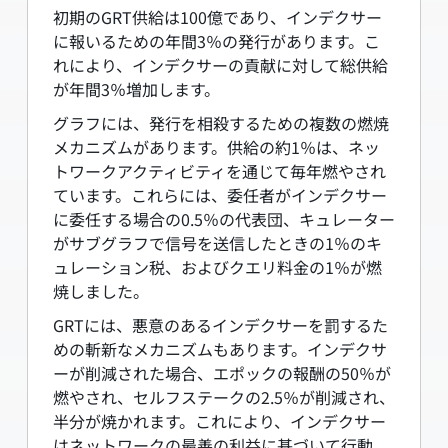
初期のGRT供給は100億であり、インデクサー
に報いるための年間3％の発行があります。こ
れにより、インデクサーの貢献に対して総供給
が年間3％増加します。
グラフには、発行を相殺するための複数の燃焼
メカニズムがあります。供給の約1％は、ネッ
トワークアクティビティを通じて毎年燃やされ
ています。これらには、委任者がインデクサー
に委任する場合の0.5％の代表団、キュレーター
がサブグラフで信号を送信したときの1％のキ
ュレーション税、およびクエリ料金の1％が燃
焼しました。
GRTには、悪意のあるインデクサーを罰​​するた
めの斬新なメカニズムもあります。インデクサ
ーが削減された場合、エポックの報酬の50％が
燃やされ、セルフステークの2.5％が削減され、
半分が焼かれます。これにより、インデクサー
はネットワークの最善の利益に基づいて行動