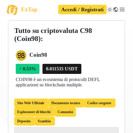
ExTap
Accedi / Registrati
Tutto su criptovaluta C98
(Coin98):
Coin98
↑
0.53%
0.011535 USDT
COIN98 è un ecosistema di protocolli DEFI,
applicazioni su blockchain multiple.
Sito Web Ufficiale
Documento tecnico
Codice sorgente
Esploratore di blocchi
Comunità
Deposito
Scambia