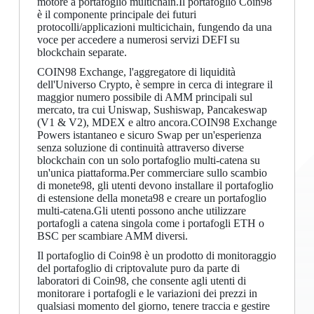
motore a portafoglio multichain.Il portafoglio Coin98
è il componente principale dei futuri
protocolli/applicazioni multicichain, fungendo da una
voce per accedere a numerosi servizi DEFI su
blockchain separate.
COIN98 Exchange, l'aggregatore di liquidità
dell'Universo Crypto, è sempre in cerca di integrare il
maggior numero possibile di AMM principali sul
mercato, tra cui Uniswap, Sushiswap, Pancakeswap
(V1 & V2), MDEX e altro ancora.COIN98 Exchange
Powers istantaneo e sicuro Swap per un'esperienza
senza soluzione di continuità attraverso diverse
blockchain con un solo portafoglio multi-catena su
un'unica piattaforma.Per commerciare sullo scambio
di monete98, gli utenti devono installare il portafoglio
di estensione della moneta98 e creare un portafoglio
multi-catena.Gli utenti possono anche utilizzare
portafogli a catena singola come i portafogli ETH o
BSC per scambiare AMM diversi.
Il portafoglio di Coin98 è un prodotto di monitoraggio
del portafoglio di criptovalute puro da parte di
laboratori di Coin98, che consente agli utenti di
monitorare i portafogli e le variazioni dei prezzi in
qualsiasi momento del giorno, tenere traccia e gestire