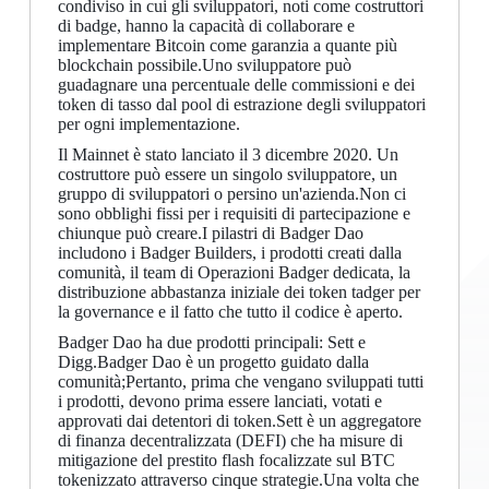
condiviso in cui gli sviluppatori, noti come costruttori
di badge, hanno la capacità di collaborare e
implementare Bitcoin come garanzia a quante più
blockchain possibile.Uno sviluppatore può
guadagnare una percentuale delle commissioni e dei
token di tasso dal pool di estrazione degli sviluppatori
per ogni implementazione.
Il Mainnet è stato lanciato il 3 dicembre 2020. Un
costruttore può essere un singolo sviluppatore, un
gruppo di sviluppatori o persino un'azienda.Non ci
sono obblighi fissi per i requisiti di partecipazione e
chiunque può creare.I pilastri di Badger Dao
includono i Badger Builders, i prodotti creati dalla
comunità, il team di Operazioni Badger dedicata, la
distribuzione abbastanza iniziale dei token tadger per
la governance e il fatto che tutto il codice è aperto.
Badger Dao ha due prodotti principali: Sett e
Digg.Badger Dao è un progetto guidato dalla
comunità;Pertanto, prima che vengano sviluppati tutti
i prodotti, devono prima essere lanciati, votati e
approvati dai detentori di token.Sett è un aggregatore
di finanza decentralizzata (DEFI) che ha misure di
mitigazione del prestito flash focalizzate sul BTC
tokenizzato attraverso cinque strategie.Una volta che