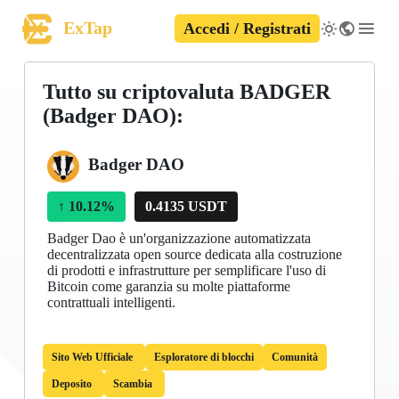
ExTap
Accedi / Registrati
Tutto su criptovaluta BADGER
(Badger DAO):
Badger DAO
↑
10.12%
0.4135 USDT
Badger Dao è un'organizzazione automatizzata
decentralizzata open source dedicata alla costruzione
di prodotti e infrastrutture per semplificare l'uso di
Bitcoin come garanzia su molte piattaforme
contrattuali intelligenti.
Sito Web Ufficiale
Esploratore di blocchi
Comunità
Deposito
Scambia