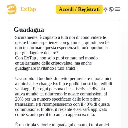
ExTap
Accedi / Registrati
Guadagna
Sicuramente, è capitato a tutti noi di condividere le
nostre buone esperienze con gli amici, quindi perché
non trasformare questa esperienza in un'opportunità
per guadagnare denaro?
Con ExTap , non solo puoi entrare nel mondo
entusiasmante delle criptovalute, ma anche
guadagnare invitando i tuoi amici!
Usa subito il tuo link di invito per invitare i tuoi amici
a unirsi all'exchange ExTap e goditi i nostri incredibili
vantaggi. Per ogni persona che si iscrive e diventa
attiva tramite te, ridurremo le nostre commissioni al
20% per un numero specificato delle loro prime
transazioni e ti ricompenseremo con il 40% di questa
commissione. Inoltre, il restante 40% sarà applicato
come sconto per il tuo amico appena iscritto.
È una tripla vittoria: tu guadagni denaro, i tuoi amici