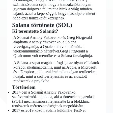
számára.Solana célja, hogy a tranzakciókat olyan
gyorsan dolgozza fel, mint a hírek a világ minden
tájáról, azzal a képességgel, hogy másodpercenként
több ezer tranzakciót kezeljenek.
Solana története (SOL)
Ki teremtette Solanát?
A Solanát Anatoly Yakovenko és Greg Fitzgerald
alapította.Anatoly Yakovenko, a Solana
vezérigazgatója, a Qualcomm volt mérnök, a
telekommunikáció hátterével.Greg Fitzgerald a
Qualcomm volt mérnöke és a Solana társalapítója.
A Solana -csapat magában foglalja az olyan vállalatok
korábbi alkalmazottait is, mint az Apple, a Microsoft
és a Dropbox, akik szakértelmüket olyan területeken
hozják, mint a szoftverfejlesztés és az elosztott
rendszerek a projektbe.
Történelem
2017-ben a Solanát Anatoly Yakovenko
szoftvermérnök alapította, aki a történelem igazolási
(POH) mechanizmusát fejlesztette ki a blokklánc-
rendszerek méretezhetőségének megoldására.
2017 és 2019 között Solana különféle TestNet