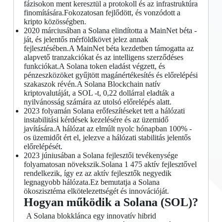
fázisokon ment keresztül a protokoll és az infrastruktúra
finomítására.Fokozatosan fejlődött, és vonzódott a
kripto közösségben.
2020 márciusában a Solana elindította a MainNet béta -
ját, és jelentős mérföldkövet jelez annak
fejlesztésében.A MainNet béta kezdetben támogatta az
alapvető tranzakciókat és az intelligens szerződéses
funkciókat.A Solana token eladást végzett, és
pénzeszközöket gyűjtött magánértékesítés és előrelépési
szakaszok révén.A Solana Blockchain natív
kriptovalutáját, a SOL -t, 0,22 dollárral eladták a
nyilvánosság számára az utolsó előrelépés alatt.
2023 folyamán Solana erőfeszítéseket tett a hálózati
instabilitási kérdések kezelésére és az üzemidő
javítására.A hálózat az elmúlt nyolc hónapban 100% -
os üzemidőt ért el, jelezve a hálózati stabilitás jelentős
előrelépését.
2023 júniusában a Solana fejlesztői tevékenysége
folyamatosan növekszik.Solana 1 475 aktív fejlesztővel
rendelkezik, így ez az aktív fejlesztők negyedik
legnagyobb hálózata.Ez bemutatja a Solana
ökoszisztéma elkötelezettségét és innovációját.
Hogyan működik a Solana (SOL)?
A Solana blokklánca egy innovatív hibrid