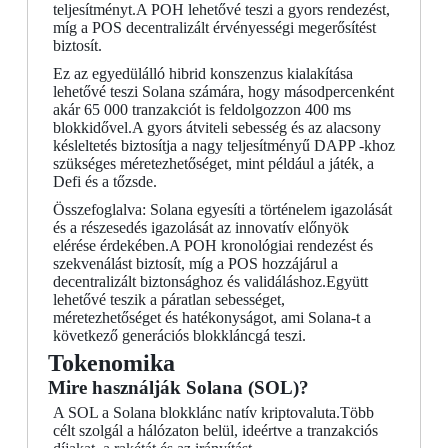
teljesítményt.A POH lehetővé teszi a gyors rendezést,
míg a POS decentralizált érvényességi megerősítést
biztosít.
Ez az egyedülálló hibrid konszenzus kialakítása
lehetővé teszi Solana számára, hogy másodpercenként
akár 65 000 tranzakciót is feldolgozzon 400 ms
blokkidővel.A gyors átviteli sebesség és az alacsony
késleltetés biztosítja a nagy teljesítményű DAPP -khoz
szükséges méretezhetőséget, mint például a játék, a
Defi és a tőzsde.
Összefoglalva: Solana egyesíti a történelem igazolását
és a részesedés igazolását az innovatív előnyök
elérése érdekében.A POH kronológiai rendezést és
szekvenálást biztosít, míg a POS hozzájárul a
decentralizált biztonsághoz és validáláshoz.Együtt
lehetővé teszik a páratlan sebességet,
méretezhetőséget és hatékonyságot, ami Solana-t a
következő generációs blokkláncgá teszi.
Tokenomika
Mire használják Solana (SOL)?
A SOL a Solana blokklánc natív kriptovaluta.Több
célt szolgál a hálózaton belül, ideértve a tranzakciós