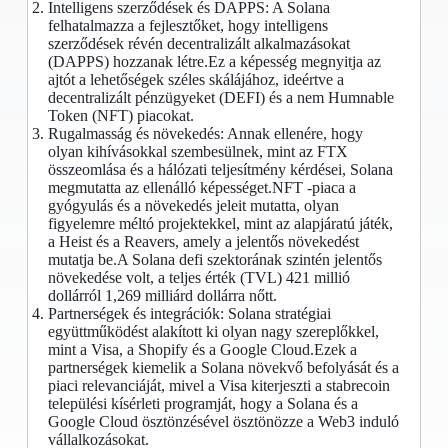
Intelligens szerződések és DAPPS: A Solana
felhatalmazza a fejlesztőket, hogy intelligens
szerződések révén decentralizált alkalmazásokat
(DAPPS) hozzanak létre.Ez a képesség megnyitja az
ajtót a lehetőségek széles skálájához, ideértve a
decentralizált pénzügyeket (DEFI) és a nem Humnable
Token (NFT) piacokat.
Rugalmasság és növekedés: Annak ellenére, hogy
olyan kihívásokkal szembesülnek, mint az FTX
összeomlása és a hálózati teljesítmény kérdései, Solana
megmutatta az ellenálló képességet.NFT -piaca a
gyógyulás és a növekedés jeleit mutatta, olyan
figyelemre méltó projektekkel, mint az alapjáratú játék,
a Heist és a Reavers, amely a jelentős növekedést
mutatja be.A Solana defi szektorának szintén jelentős
növekedése volt, a teljes érték (TVL) 421 millió
dollárról 1,269 milliárd dollárra nőtt.
Partnerségek és integrációk: Solana stratégiai
együttműködést alakított ki olyan nagy szereplőkkel,
mint a Visa, a Shopify és a Google Cloud.Ezek a
partnerségek kiemelik a Solana növekvő befolyását és a
piaci relevanciáját, mivel a Visa kiterjeszti a stabrecoin
települési kísérleti programját, hogy a Solana és a
Google Cloud ösztönzésével ösztönözze a Web3 induló
vállalkozásokat.