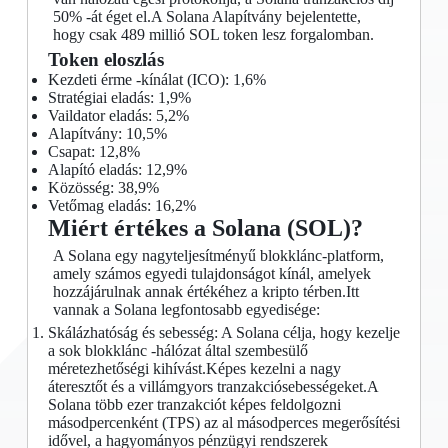
50% -át éget el.A Solana Alapítvány bejelentette,
hogy csak 489 millió SOL token lesz forgalomban.
Token eloszlás
Kezdeti érme -kínálat (ICO): 1,6%
Stratégiai eladás: 1,9%
Vaildator eladás: 5,2%
Alapítvány: 10,5%
Csapat: 12,8%
Alapító eladás: 12,9%
Közösség: 38,9%
Vetőmag eladás: 16,2%
Miért értékes a Solana (SOL)?
A Solana egy nagyteljesítményű blokklánc-platform,
amely számos egyedi tulajdonságot kínál, amelyek
hozzájárulnak annak értékéhez a kripto térben.Itt
vannak a Solana legfontosabb egyedisége:
Skálázhatóság és sebesség: A Solana célja, hogy kezelje
a sok blokklánc -hálózat által szembesülő
méretezhetőségi kihívást.Képes kezelni a nagy
áteresztőt és a villámgyors tranzakciósebességeket.A
Solana több ezer tranzakciót képes feldolgozni
másodpercenként (TPS) az al másodperces megerősítési
idővel, a hagyományos pénzügyi rendszerek