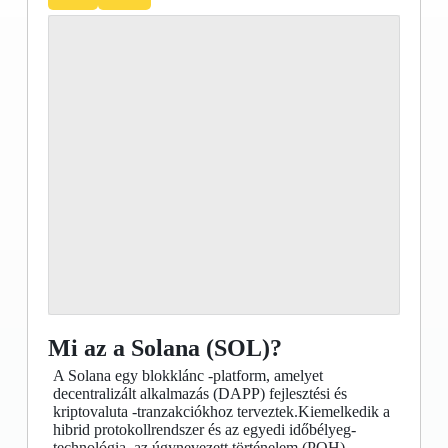
Mi az a Solana (SOL)?
A Solana egy blokklánc -platform, amelyet
decentralizált alkalmazás (DAPP) fejlesztési és
kriptovaluta -tranzakciókhoz terveztek.Kiemelkedik a
hibrid protokollrendszer és az egyedi időbélyeg-
technológia, az úgynevezett történelem (POH)