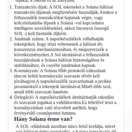
díjakat, a rakétát és az irányítást.
Tranzakciós díjak: A SOL tokeneket a Solana hálózat
tranzakciós díjainak megfizetésére használják.Amikor a
felhasználók tranzakciókat hajtanak végre, vagy
kölcsönhatásba lépnek a Solana -val kapcsolatos
intelligens szerződésekkel, akkor bizonyos összegű
SOL -t kell fizetniük díjként.
Jutalmak száma: A napsókészülékek vállalhatják
tokenjeiket, hogy részt vehessenek a hálózat tét-
konszenzus mechanizmusában, és megszerezzék a
következményeket.A Sol tárolásával a felhasználók
hozzájárulnak a Solana hálózat biztonságához és
stabilitásához, és cserébe jutalmakat kapnak.
Kormányzás: A Solana főbb protokoll-változásait
láncon belüli kormányzási szavazás révén kell
jóváhagyni.A napsókészülők szavazhatnak a javítási
javaslatokról a tokenjeik tárolásával.Minél több szol,
annál több szavazati hatalom.
Delegáció: A napsókészülékek átruházhatják rakodási
és szavazati jogaikat a validátorokra.Ez lehetővé teszi a
kormányzásban való részvételt anélkül, hogy
érvényesítő csomópontot futtatna.
Hány Solana érme van?
A SOL -ellátásnak azonban nincs felső korlátja, mivel
van hálózati égési protokollja, a Solana tranzakciós díj