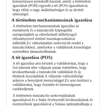
konszenzusos protokollt használ, amely a történelem
igazolását (POH) egyesíti a tét (POS) igazolásával,
hogy elérje a nagy skálázhatóságot és az átviteli
sebességet.
A történelem mechanizmusának igazolása
A történelem mechanizmusának igazolása az
események és a tranzakciók kriptográfia
szempontjából az ellenőrzhető időbélyegző
előzményeivel történő összekapcsolásával
működik.Ez változhatatlan szekvenciát rendel a
tranzakciókhoz, amelyekre a validátorok kronológiai
sorrendben támaszkodhatnak.
A tét igazolása (POS)
A tét igazolása arra készteti a validátorokat, hogy a
Sol tokenek tétre váljanak annak érdekében, hogy
kiválaszthassák a tranzakciók validálását és új
blokkok hozzáadását.A választás valószínűsége
arányos a benyújtott mennyiséggel.Ez arra ösztönzi a
validátorokat, hogy őszintén és biztonságosan
cselekedjenek.
A történelem tranzakciós szekvenálásának
igazolásával és a Stake érvényesítő kiválasztásának és
ösztönzőinek igazolásával a Solana optimalizálhatja a