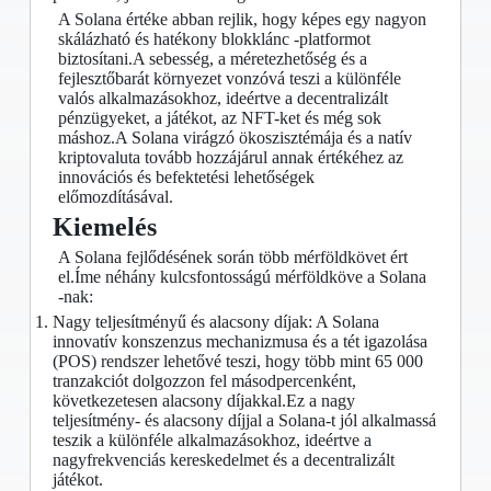
A Solana értéke abban rejlik, hogy képes egy nagyon
skálázható és hatékony blokklánc -platformot
biztosítani.A sebesség, a méretezhetőség és a
fejlesztőbarát környezet vonzóvá teszi a különféle
valós alkalmazásokhoz, ideértve a decentralizált
pénzügyeket, a játékot, az NFT-ket és még sok
máshoz.A Solana virágzó ökoszisztémája és a natív
kriptovaluta tovább hozzájárul annak értékéhez az
innovációs és befektetési lehetőségek
előmozdításával.
Kiemelés
A Solana fejlődésének során több mérföldkövet ért
el.Íme néhány kulcsfontosságú mérföldköve a Solana
-nak:
Nagy teljesítményű és alacsony díjak: A Solana
innovatív konszenzus mechanizmusa és a tét igazolása
(POS) rendszer lehetővé teszi, hogy több mint 65 000
tranzakciót dolgozzon fel másodpercenként,
következetesen alacsony díjakkal.Ez a nagy
teljesítmény- és alacsony díjjal a Solana-t jól alkalmassá
teszik a különféle alkalmazásokhoz, ideértve a
nagyfrekvenciás kereskedelmet és a decentralizált
játékot.