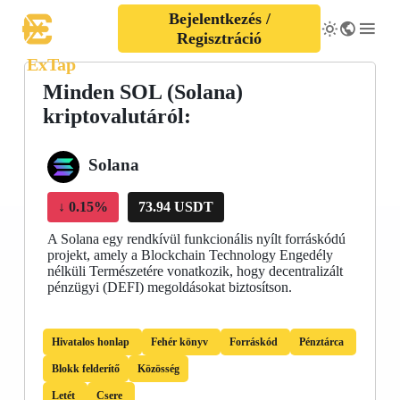
Bejelentkezés /
Regisztráció
ExTap
Minden SOL (Solana)
kriptovalutáról:
Solana
↓
0.15%
73.94 USDT
A Solana egy rendkívül funkcionális nyílt forráskódú
projekt, amely a Blockchain Technology Engedély
nélküli Természetére vonatkozik, hogy decentralizált
pénzügyi (DEFI) megoldásokat biztosítson.
Hivatalos honlap
Fehér könyv
Forráskód
Pénztárca
Blokk felderítő
Közösség
Letét
Csere