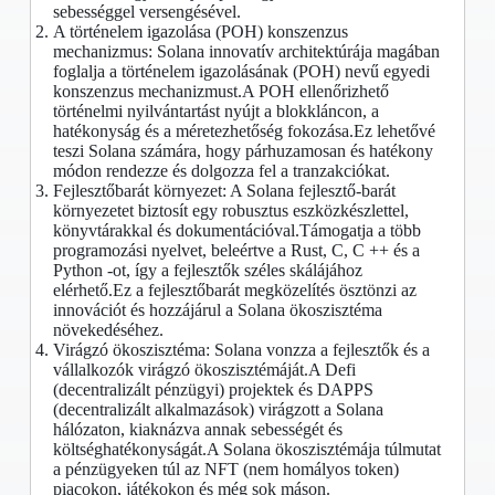
sebességgel versengésével.
A történelem igazolása (POH) konszenzus
mechanizmus: Solana innovatív architektúrája magában
foglalja a történelem igazolásának (POH) nevű egyedi
konszenzus mechanizmust.A POH ellenőrizhető
történelmi nyilvántartást nyújt a blokkláncon, a
hatékonyság és a méretezhetőség fokozása.Ez lehetővé
teszi Solana számára, hogy párhuzamosan és hatékony
módon rendezze és dolgozza fel a tranzakciókat.
Fejlesztőbarát környezet: A Solana fejlesztő-barát
környezetet biztosít egy robusztus eszközkészlettel,
könyvtárakkal és dokumentációval.Támogatja a több
programozási nyelvet, beleértve a Rust, C, C ++ és a
Python -ot, így a fejlesztők széles skálájához
elérhető.Ez a fejlesztőbarát megközelítés ösztönzi az
innovációt és hozzájárul a Solana ökoszisztéma
növekedéséhez.
Virágzó ökoszisztéma: Solana vonzza a fejlesztők és a
vállalkozók virágzó ökoszisztémáját.A Defi
(decentralizált pénzügyi) projektek és DAPPS
(decentralizált alkalmazások) virágzott a Solana
hálózaton, kiaknázva annak sebességét és
költséghatékonyságát.A Solana ökoszisztémája túlmutat
a pénzügyeken túl az NFT (nem homályos token)
piacokon, játékokon és még sok máson.