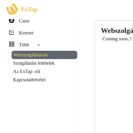
ExTap
Csere
Webszolgá
Kereset
Coming soon..!
Több
Webszolgáltatások
Szolgáltatási feltételek
Az ExTap -ról
Kapcsolatfelvétel