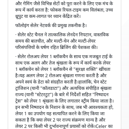
और गेमिंग जैसे विभिन्न सेटों को पूरा करने के लिए एक मंच के
रूप में कार्य करता है: फोकस रियल-टाइम कम विलंबता, उच्च
थ्रूपुट या कम-लागत पर ध्यान केंद्रित करें।
फॉलोइंग सेलेर नेटवर्क की प्रमुख तकनीक है।
· सेलेर स्टेट चैनल ने तात्कालिक लेनदेन निपटान, वास्तविक
समय की बातचीत, और मल्टी-चेन और मल्टी-लेयर
परिसंपत्तियों के घर्षण रहित ब्रिजिंग की पेशकश की।
· सेलेर रोलअप लेयर 1 ब्लॉकचैन के साथ एक मजबूत टाई के
साथ एक अलग और तेज श्रृंखला के रूप में कार्य करके लेयर
1 ब्लॉकचेन को लेयर 1 ब्लॉकचैन से "सुरक्षा शक्ति" खींचता
है।यह अलग लेयर 2 रोलअप श्रृंखला गणना करती है और
अपने स्वयं के डेटा को संग्रहीत करती है।हालांकि, चेन स्टेट
ट्रांजिशन (यानी "कॉलडाटा") और अत्यधिक संपीड़ित श्रृंखला
राज्य (यानी "स्टेटरटुट") के बारे में निर्देशों सहित "निष्पादन
ट्रेस" को लेयर 1 श्रृंखला के लिए लगातार स्ट्रीम किया जाता है।
इन सभी निष्पादन के निशान के साथ, जब भी आवश्यकता हो,
लेयर 1 का उपयोग यह सत्यापित करने के लिए किया जा
सकता है कि क्या लेयर 2 पर राज्य संक्रमण मान्य है और
लेयर 2 पर किसी भी दुर्भावनापूर्ण प्रयासों को रोकें।Celer का