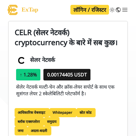
लॉगिन / रजिस्टर
ExTap
CELR (सेलर नेटवर्क)
cryptocurrency के बारे में सब कुछ।
सेलर नेटवर्क
↑
1.28%
0.00174405 USDT
सेलेर नेटवर्क मल्टी-चेन और क्रॉस-लेयर सपोर्ट के साथ एक
सुसंगत लेयर 2 स्केलेबिलिटी प्लेटफॉर्म है।
आधिकारिक वेबसाइट
Whitepaper
स्रोत कोड
ब्लॉक एक्सप्लोरर
समुदाय
जमा
अदला-बदली