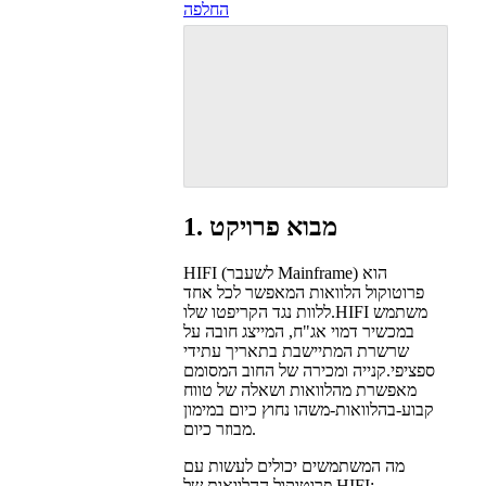
החלפה
1. מבוא פרויקט
HIFI (לשעבר Mainframe) הוא
פרוטוקול הלוואות המאפשר לכל אחד
ללוות נגד הקריפטו שלו.HIFI משתמש
במכשיר דמוי אג"ח, המייצג חובה על
שרשרת המתיישבת בתאריך עתידי
ספציפי.קנייה ומכירה של החוב המסומם
מאפשרת מהלוואות ושאלה של טווח
קבוע-בהלוואות-משהו נחוץ כיום במימון
מבוזר כיום.
מה המשתמשים יכולים לעשות עם
פרוטוקול ההלוואות של HIFI: