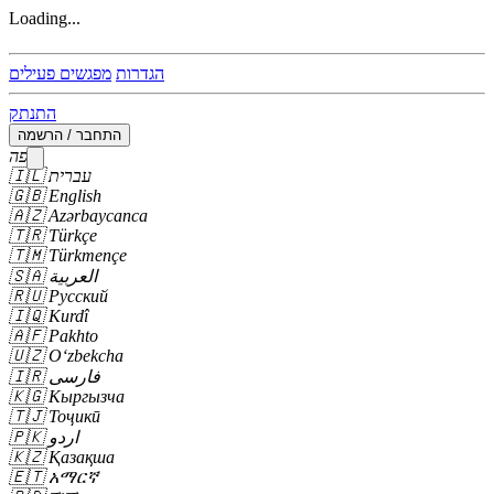
Loading...
הגדרות
מפגשים פעילים
התנתק
התחבר / הרשמה
שפה
עברית
🇮🇱
🇬🇧
English
🇦🇿
Azərbaycanca
🇹🇷
Türkçe
🇹🇲
Türkmençe
العربية
🇸🇦
🇷🇺
Русский
🇮🇶
Kurdî
🇦🇫
Pakhto
🇺🇿
Oʻzbekcha
فارسی
🇮🇷
🇰🇬
Кыргызча
🇹🇯
Тоҷикӣ
اردو
🇵🇰
🇰🇿
Қазақша
🇪🇹
አማርኛ