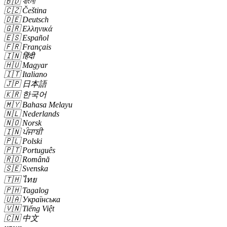
🇧🇩
বাংলা
🇨🇿
Čeština
🇩🇪
Deutsch
🇬🇷
Ελληνικά
🇪🇸
Español
🇫🇷
Français
🇮🇳
हिंदी
🇭🇺
Magyar
🇮🇹
Italiano
🇯🇵
日本語
🇰🇷
한국어
🇲🇾
Bahasa Melayu
🇳🇱
Nederlands
🇳🇴
Norsk
🇮🇳
ਪੰਜਾਬੀ
🇵🇱
Polski
🇵🇹
Português
🇷🇴
Română
🇸🇪
Svenska
🇹🇭
ไทย
🇵🇭
Tagalog
🇺🇦
Українська
🇻🇳
Tiếng Việt
🇨🇳
中文