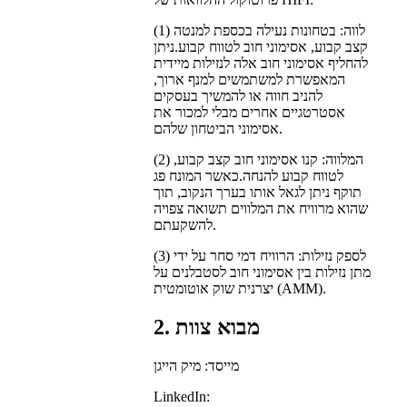
(1) לווה: בטחונות נעילה בכספת למנטה
קצב קבוע, אסימוני חוב לטווח קבוע.ניתן
להחליף אסימוני חוב אלה לנזילות מיידית
המאפשרת למשתמשים למנף ארוך,
להניב חווה או להמשיך בעסקים
אסטרטגיים אחרים מבלי למכור את
אסימוני הביטחון שלהם.
(2) המלווה: קנו אסימוני חוב קצב קבוע,
לטווח קבוע להנחה.כאשר המונח פג
תוקף ניתן לגאל אותו בערך הנקוב, תוך
שהוא מרוויח את המלווים תשואה צפויה
להשקעתם.
(3) לספק נזילות: הרוויח דמי סחר על ידי
מתן נזילות בין אסימוני חוב לסטבלנים על
יצרנית שוק אוטומטית (AMM).
2. מבוא צוות
מייסד: מיק הייגן
LinkedIn: