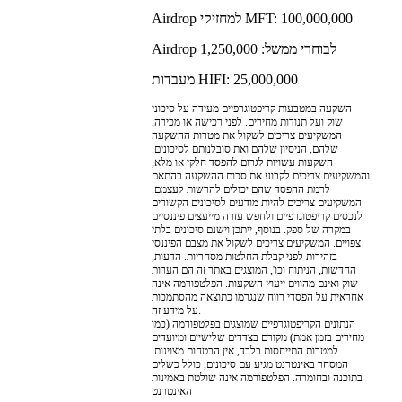
Airdrop למחזיקי MFT: 100,000,000
Airdrop לבוחרי ממשל: 1,250,000
מעבדות HIFI: 25,000,000
השקעה במטבעות קריפטוגרפיים מעידה על סיכוני
שוק ועל תנודות מחירים. לפני רכישה או מכירה,
המשקיעים צריכים לשקול את מטרות ההשקעה
שלהם, הניסיון שלהם ואת סובלנותם לסיכונים.
השקעות עשויות לגרום להפסד חלקי או מלא,
והמשקיעים צריכים לקבוע את סכום ההשקעה בהתאם
לרמת ההפסד שהם יכולים להרשות לעצמם.
המשקיעים צריכים להיות מודעים לסיכונים הקשורים
לנכסים קריפטוגרפיים ולחפש עזרה מייעצים פיננסיים
במקרה של ספק. בנוסף, ייתכן וישנם סיכונים בלתי
צפויים. המשקיעים צריכים לשקול את מצבם הפיננסי
בזהירות לפני קבלת החלטות מסחריות. הדעות,
החדשות, הניתוח וכו', המוצגים באתר זה הם הערות
שוק ואינם מהווים ייעוץ השקעות. הפלטפורמה אינה
אחראית על הפסדי רווח שנגרמו כתוצאה מהסתמכות
על מידע זה.
הנתונים הקריפטוגרפיים שמוצגים בפלטפורמה (כמו
מחירים בזמן אמת) מקורם בצדדים שלישיים ומיועדים
למטרות התייחסות בלבד, אין הבטחות מצוינות.
המסחר באינטרנט מגיע עם סיכונים, כולל כשלים
בתוכנה ובחומרה. הפלטפורמה אינה שולטת באמינות
האינטרנט