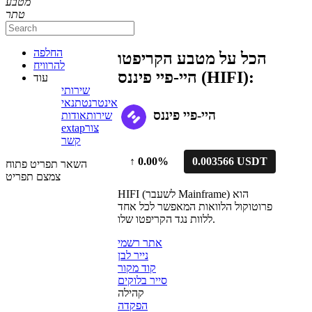
מטבע
טתר
החלפה
הכל על מטבע הקריפטו
להרוויח
היי-פיי פיננס (HIFI):
עוד
שירותי
אינטרנט
תנאי
היי-פיי פיננס
שירות
אודות
צור
extap
קשר
↑
0.00%
0.003566 USDT
השאר תפריט פתוח
צמצם תפריט
HIFI (לשעבר Mainframe) הוא
פרוטוקול הלוואות המאפשר לכל אחד
ללוות נגד הקריפטו שלו.
אתר רשמי
נייר לבן
קוד מקור
סייר בלוקים
קהילה
הפקדה