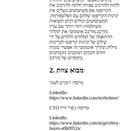
ללוות ולהרכיב בצורה חלקה ולהרכיב את
הקריפטו.אם משתמשים נועלים את
קרנות הקריפטו שלהם עם הפלטפורמה,
המשתמשים יכולים לכיס תשואות
משתלמות יותר ויותר עם עניין
מורכב.מורכב אוטומטי את תהליך
ההתאמה של המלווים והלווים על ידי
שילוב של קרנות קריפטו לבריכות
נזילות.תהליך אוטומטי זה אפשרי בזכות
חוזים חכמים המובנים בקטוקנים
מקומיים של מורכב.
2. מבוא צוות
מייסד: רוברט לשנר
LinkedIn:
https://www.linkedin.com/in/rleshner/
CTO ומייסד: ג'פרי הייז
LinkedIn:
https://www.linkedin.com/in/geoffrey-
hayes-a0b0952a/