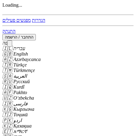
Loading...
הגדרות
מפגשים פעילים
התנתק
התחבר / הרשמה
שפה
עברית
🇮🇱
🇬🇧
English
🇦🇿
Azərbaycanca
🇹🇷
Türkçe
🇹🇲
Türkmençe
العربية
🇸🇦
🇷🇺
Русский
🇮🇶
Kurdî
🇦🇫
Pakhto
🇺🇿
Oʻzbekcha
فارسی
🇮🇷
🇰🇬
Кыргызча
🇹🇯
Тоҷикӣ
اردو
🇵🇰
🇰🇿
Қазақша
🇪🇹
አማርኛ