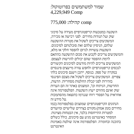
שמור למשתמשים בפרוטוקול:
4,229,949 Comp
קהילה: 775,000 comp
השקעה במטבעות קריפטוגרפיים מעידה על סיכוני
שוק ועל תנודות מחירים. לפני רכישה או מכירה,
המשקיעים צריכים לשקול את מטרות ההשקעה
שלהם, הניסיון שלהם ואת סובלנותם לסיכונים.
השקעות עשויות לגרום להפסד חלקי או מלא,
והמשקיעים צריכים לקבוע את סכום ההשקעה בהתאם
לרמת ההפסד שהם יכולים להרשות לעצמם.
המשקיעים צריכים להיות מודעים לסיכונים הקשורים
לנכסים קריפטוגרפיים ולחפש עזרה מייעצים פיננסיים
במקרה של ספק. בנוסף, ייתכן וישנם סיכונים בלתי
צפויים. המשקיעים צריכים לשקול את מצבם הפיננסי
בזהירות לפני קבלת החלטות מסחריות. הדעות,
החדשות, הניתוח וכו', המוצגים באתר זה הם הערות
שוק ואינם מהווים ייעוץ השקעות. הפלטפורמה אינה
אחראית על הפסדי רווח שנגרמו כתוצאה מהסתמכות
על מידע זה.
הנתונים הקריפטוגרפיים שמוצגים בפלטפורמה (כמו
מחירים בזמן אמת) מקורם בצדדים שלישיים ומיועדים
למטרות התייחסות בלבד, אין הבטחות מצוינות.
המסחר באינטרנט מגיע עם סיכונים, כולל כשלים
בתוכנה ובחומרה. הפלטפורמה אינה שולטת באמינות
האינטרנט