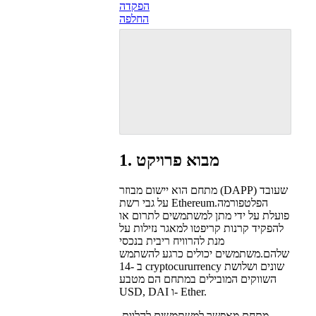
הפקדה
החלפה
1. מבוא פרויקט
מתחם הוא יישום מבוזר (DAPP) שעובד
על גבי רשת Ethereum.הפלטפורמה
פועלת על ידי מתן למשתמשים לתרום או
להפקיד קרנות קריפטו למאגר נזילות על
מנת להרוויח ריבית בנכסי
שלהם.משתמשים יכולים כרגע להשתמש
ב -14 cryptocururrency שונים ושלושת
השווקים המובילים במתחם הם מטבע
USD, DAI ו- Ether.
מתחם מאפשר למשתמשים להלוות,