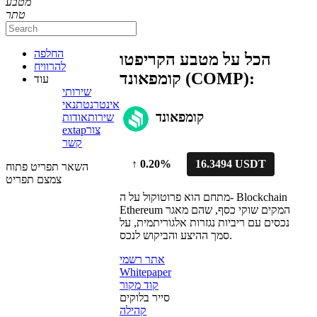
מטבע
טתר
החלפה
הכל על מטבע הקריפטו
להרוויח
קומפאונד (COMP):
עוד
שירותי
אינטרנט
תנאי
קומפאונד
שירות
אודות
צור
extap
קשר
↑
0.20%
16.3494 USDT
השאר תפריט פתוח
צמצם תפריט
מתחם הוא פרוטוקול על ה- Blockchain
Ethereum המקים שוקי כסף, שהם מאגר
נכסים עם ריביות נגזרות אלגוריתמית, על
סמך ההיצע והביקוש לנכס.
אתר רשמי
Whitepaper
קוד מקור
סייר בלוקים
קהילה