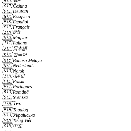
🇧🇩
বাংলা
🇨🇿
Čeština
🇩🇪
Deutsch
🇬🇷
Ελληνικά
🇪🇸
Español
🇫🇷
Français
🇮🇳
हिंदी
🇭🇺
Magyar
🇮🇹
Italiano
🇯🇵
日本語
🇰🇷
한국어
🇲🇾
Bahasa Melayu
🇳🇱
Nederlands
🇳🇴
Norsk
🇮🇳
ਪੰਜਾਬੀ
🇵🇱
Polski
🇵🇹
Português
🇷🇴
Română
🇸🇪
Svenska
🇹🇭
ไทย
🇵🇭
Tagalog
🇺🇦
Українська
🇻🇳
Tiếng Việt
🇨🇳
中文