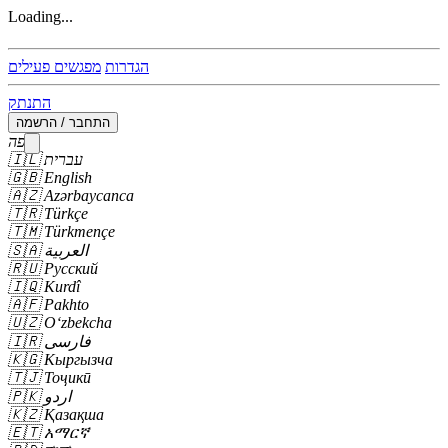
Loading...
הגדרות
מפגשים פעילים
התנתק
התחבר / הרשמה
שפה
עברית
🇮🇱
🇬🇧
English
🇦🇿
Azərbaycanca
🇹🇷
Türkçe
🇹🇲
Türkmençe
العربية
🇸🇦
🇷🇺
Русский
🇮🇶
Kurdî
🇦🇫
Pakhto
🇺🇿
Oʻzbekcha
فارسی
🇮🇷
🇰🇬
Кыргызча
🇹🇯
Тоҷикӣ
اردو
🇵🇰
🇰🇿
Қазақша
🇪🇹
አማርኛ