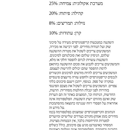
מערכת אקולוגית: צמיחה: 25%
קהילה: פיתוח: 20%
נזילות: תמריצים: 8%
קרן: עתודות: 10%
השקעה במטבעות קריפטוגרפיים מעידה על סיכוני
שוק ועל תנודות מחירים. לפני רכישה או מכירה,
המשקיעים צריכים לשקול את מטרות ההשקעה
שלהם, הניסיון שלהם ואת סובלנותם לסיכונים.
השקעות עשויות לגרום להפסד חלקי או מלא,
והמשקיעים צריכים לקבוע את סכום ההשקעה בהתאם
לרמת ההפסד שהם יכולים להרשות לעצמם.
המשקיעים צריכים להיות מודעים לסיכונים הקשורים
לנכסים קריפטוגרפיים ולחפש עזרה מייעצים פיננסיים
במקרה של ספק. בנוסף, ייתכן וישנם סיכונים בלתי
צפויים. המשקיעים צריכים לשקול את מצבם הפיננסי
בזהירות לפני קבלת החלטות מסחריות. הדעות,
החדשות, הניתוח וכו', המוצגים באתר זה הם הערות
שוק ואינם מהווים ייעוץ השקעות. הפלטפורמה אינה
אחראית על הפסדי רווח שנגרמו כתוצאה מהסתמכות
על מידע זה.
הנתונים הקריפטוגרפיים שמוצגים בפלטפורמה (כמו
מחירים בזמן אמת) מקורם בצדדים שלישיים ומיועדים
למטרות התייחסות בלבד, אין הבטחות מצוינות.
המסחר באינטרנט מגיע עם סיכונים, כולל כשלים
בתוכנה ובחומרה. הפלטפורמה אינה שולטת באמינות