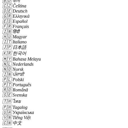
🇧🇩
বাংলা
🇨🇿
Čeština
🇩🇪
Deutsch
🇬🇷
Ελληνικά
🇪🇸
Español
🇫🇷
Français
🇮🇳
हिंदी
🇭🇺
Magyar
🇮🇹
Italiano
🇯🇵
日本語
🇰🇷
한국어
🇲🇾
Bahasa Melayu
🇳🇱
Nederlands
🇳🇴
Norsk
🇮🇳
ਪੰਜਾਬੀ
🇵🇱
Polski
🇵🇹
Português
🇷🇴
Română
🇸🇪
Svenska
🇹🇭
ไทย
🇵🇭
Tagalog
🇺🇦
Українська
🇻🇳
Tiếng Việt
🇨🇳
中文