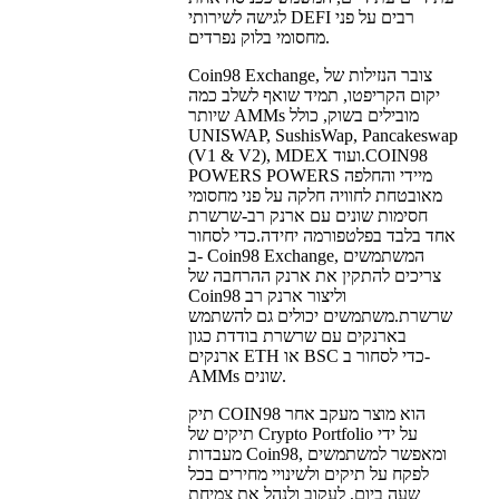
לגישה לשירותי DEFI רבים על פני
מחסומי בלוק נפרדים.
Coin98 Exchange, צובר הנזילות של
יקום הקריפטו, תמיד שואף לשלב כמה
שיותר AMMs מובילים בשוק, כולל
UNISWAP, SushisWap, Pancakeswap
(V1 & V2), MDEX ועוד.COIN98
POWERS POWERS מיידי והחלפה
מאובטחת לחוויה חלקה על פני מחסומי
חסימות שונים עם ארנק רב-שרשרת
אחד בלבד בפלטפורמה יחידה.כדי לסחור
ב- Coin98 Exchange, המשתמשים
צריכים להתקין את ארנק ההרחבה של
Coin98 וליצור ארנק רב
שרשרת.משתמשים יכולים גם להשתמש
בארנקים עם שרשרת בודדת כגון
ארנקים ETH או BSC כדי לסחור ב-
AMMs שונים.
תיק COIN98 הוא מוצר מעקב אחר
תיקים של Crypto Portfolio על ידי
מעבדות Coin98, ומאפשר למשתמשים
לפקח על תיקים ולשינויי מחירים בכל
שעה ביום, לעקוב ולנהל את צמיחת