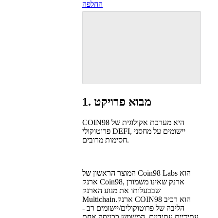
החלפה
1. מבוא פרויקט
COIN98 היא מערכת אקולוגית של
פרוטוקולי DEFI, יישומים על מחסני
חסימות מרובים.
המוצר הראשון של Coin98 Labs הוא
ארנק Coin98, ארנק שאינו משמורן
שבבעלותו את מנוע הארנק
Multichain.ארנק COIN98 הוא רכיב
הליבה של פרוטוקולים/יישומים רב -
עתידיים עתידיים, המשמש ככניסה אחת