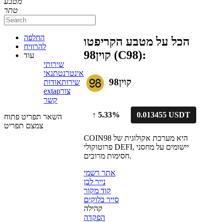
מטבע
טתר
החלפה
הכל על מטבע הקריפטו
להרוויח
קוין98 (C98):
עוד
שירותי
אינטרנט
תנאי
קוין98
שירות
אודות
צור
extap
קשר
↑
5.33%
0.013455 USDT
השאר תפריט פתוח
צמצם תפריט
COIN98 היא מערכת אקולוגית של
פרוטוקולי DEFI, יישומים על מחסני
חסימות מרובים.
אתר רשמי
נייר לבן
קוד מקור
סייר בלוקים
קהילה
הפקדה