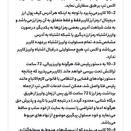
اکس تپ بر طبق سفارش نماید.
10-2 کاربر می‌پذیرد با توجه به اینکه هر آدرس کیف پول ارز
دیجیتال/رمز ارز کاربر فقط و فقط متعلق به آن رمز ارز می‌باشد و
به علت شباهت آدرس بعضی رمز ارزها به یکدیگر، در صورت
واریز اشتباه رمز ارز دیگری یا شبکه اشتباه به آدرس
مشخص‌شده، تمام مسئولیت واریز اشتباه بر عهده کاربر
می‌باشد و اکس تپ هیچ مسئولیتی در قبال اشتباه واریز کاربر
ندارد.
10-3 به دستور پلیس فتا، هرگونه واریز ریالی، 72 ساعت
تراکنش تحت بررسی خواهد ماند. (کاربر می‌پذیرد که چنانچه
دستور نهادهای قضایی و انتظامی یا قانونی لازم‌الاتباع مانند
پلیس فتا واصل شد، ممکن است خدمات اکس تپ از جمله
برداشت رمز ارز تا 72 ساعت کاری پس از زمان واریز از طریق
درگاه شتابی، محدود گردد.) در نتیجه کاربر با تأیید و پذیرش حق
هرگونه ادعا و اعتراضی را نسبت به سایت از خود سلب و ساقط
می‌نماید و خود مسئول پیگیری موضوع از نهادهای مربوط
می‌باشد.
10-4 کاربر می‌پذیرد که از ریسک‌های مربوط به سرمایه‌گذاری