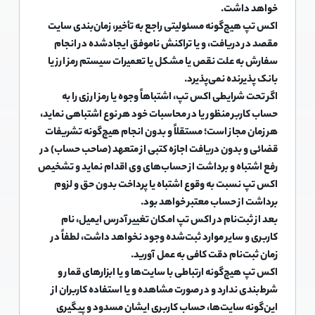
خواهد داشت.
اکس تپ هیچ‌گونه مسئولیتی راجع به تأخیر، زمان‌بندی سایت
مقصد در دریافت، و یا تراکنش ناموفق ایجادشده در انجام
سفارش به علت نقص یا مشکل یا تعمیرات سیستم رمز ارز یا
بانک پذیرنده نمی‌پذیرد.
اگر تحت شرایطی اکس تپ، اشتباهاً وجوه یا رمز ارزی را به
حساب کاربر منظور یا در محاسبات خود هر نوع اشتباهی نماید،
هر زمان مجاز است؛ مستقلاً و بدون انجام هیچ‌گونه تشریفات
قضائی و بدون دریافت اجازه کتبی از متعهد (صاحب حساب) در
رفع اشتباه و برداشت از حساب‌های وی اقدام نماید و تشخیص
اکس تپ نسبت به وقوع اشتباه یا پرداخت بدون حق و لزوم
برداشت از حساب معتبر خواهد بود.
بعد از ثبت‌نام در اکس تپ امکان تغییر آدرس ایمیل، نام
کاربری و سایر موارد ثبت‌شده وجود نخواهد داشت، لطفاً در
زمان ثبت‌نام دقت کافی به عمل آورید.
اکس تپ هیچ‌گونه ارتباطی با سایت‌ها و یا ابزارهای قمار و
شرط‌بندی ندارد و در صورت مشاهده و یا استفاده کاربران از
این‌گونه سایت‌ها، حساب کاربری ایشان مسدود و پیگیری