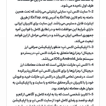
به شناسه ملی 14012977620 است که در این موافقت‌نامه
طرف اول نامیده می‌شود.
1-2 سایت اکس تپ: سایتی اینترنتی می‌باشد که تحت همین
دامنه به نام لاتین ExTap به آدرس ExTap .org از طریق
اینترنت قابل دسترس می‌باشد. این سایت برای کاربران ایرانی
دارای شرایط این موافقت‌نامه و در تطابق کامل با قوانین آمره
جمهوری اسلامی ایران می‌باشد و در تمامی مراحل از این قواعد
تبعیت می‌کند.
1-3 اپلیکیشن اکس تپ: منظور اپلیکیشن صرافی ارز
دیجیتال/رمز ارزها متعلق به شرکت اکس تپ در بستر دو
سیستم عامل Android و iOS می‌باشد.
1-4 اکس تپ مارکت: مارکتی است که خدمات معاملات ارز
دیجیتال/رمز ارزها را برای کاربران اکس تپ امکان‌پذیر کرده
است. در ضمن تمامی کاربران در اکس تپ مارکت خرید و فروش
خود را با کاربران دیگر محقق ساخته و با سایت و یا اپلیکیشن به
عنوان طرف معامله نخواهند بود.
1-5 کاربر: شخصی است که بنا به اراده کامل و آگاهی از کم و
کیف و قصد و رضای کامل خود از سایت اکس تپ و یا اپلیکیشن