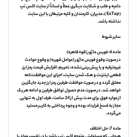
داعیه و طلب و شکایت دیگری عملاً و لساناً از سایت اکس تپ
(ExTap )، مدیران، کارمندان و کلیه مرتبطان با این سایت
نداشته باشد.
سایر شروط
ماده 6: فورس ماژور (قوه قاهره)
در صورت وقوع فورس ماژور (عوامل قهریه) و وقوع حوادث
غیرمترقبه و یا پیش‌بینی‌نشده، تحریم، افزایش قیمت رمز ارز،
قطعی اینترنت و هک شدن سایت، اجرای این موافقت‌نامه
معلق گردد و در صورت موافقت طرفین رمز ارز جدید جایگزین
خواهد شد. در صورت عدم حصول توافق طرفین و ادامه هر یک
از موارد فوق برای مدت بیش از 24 ساعت، طرف اول به تنهایی
مجاز به فسخ قرارداد بوده و وجوه پرداختی به کاربر مسترد
می‌گردد.
ماده 7: حل اختلاف
هرجایی که مسئولیتی متوجه اکس تپ باشد یا در تفسیر مواد یا