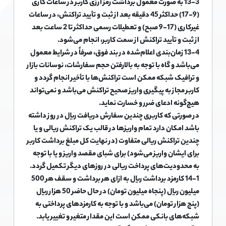
13-3 به صورت معمول برداشت رمز ارزی کاربر در ساعات کاری
(9-17) حداکثر 45 دقیقه بعد از ثبت و تأیید تراکنش، در ساعات
غیرکاری (17-9 صبح) و تعطیلات رسمی حداکثر تا 2 ساعت بعد
از ثبت و تأیید تراکنش از سمت کاربر، انجام می‌شود.
13-4 زمان‌بندی اعلام‌شده در بند فوق، صرفاً در شرایط معمول
می‌باشد و گاه با توجه به بالارفتن حجم سفارشات، نوسانات بازار
و ترافیک شبکه ممکن است تراکنش‌ها با تأخیر انجام گردد و
کاربر مجاز به پیگیری واریز صحیح تراکنش می‌باشد و نمی‌تواند
هیچ‌گونه ادعای ضرر و خسارت نماید.
در صورتی که کاربری چندین سفارش دریافت ریال در روز داشته
باشد امکان دارد تمام واریزها در قالب یک تراکنش ریالی و یا
چندین تراکنش ریالی متفاوت (در نهایت کل مبلغ برداشت کاربر
برای ایشان واریز می‌شود) برای شبای مقصد واریز و یا با توجه
به محدودیت‌های پرداخت ریالی در روزهای دیگر تکمیل گردد.
14-1 کارمزد برداشت ریال به ازای هر برداشت و سقف هر 500
میلیون ریال (پنجاه میلیون تومان) در حال حاضر 50 هزار ریال
(پنج هزار تومان) می‌باشد و با توجه به کارمزدهای پرداختی به
شبکه‌های بانکی ممکن است این مقدار متغیر و تغییر یابد.