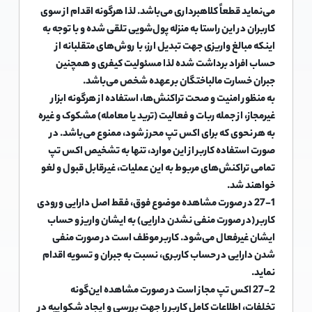
می‌نماید قطعاً کلاهبرداری می‌باشد. لذا هرگونه اقدام از سوی
کاربران در این راستا به منزله پول‌شویی تلقی شده و با توجه به
اینکه مبالغ واریزی جهت تبدیل ارز، با روش‌های متقلبانه از
حساب افراد برداشت شده لذا مسئولیت کیفری و همچنین
جبران خسارت مالباختگان بر عهده شخص می‌باشد.
به منظور امنیت و صحت تراکنش‌ها، استفاده از هرگونه ابزار
غیرمجاز، از جمله ربات و فعالیت (ترید یا معامله) مشکوک و غیره
به هر نحوی که برای اکس تپ محرز شود، ممنوع می‌باشد. در
صورت استفاده کاربر از این موارد، تنها به تشخیص اکس تپ
تمامی تراکنش‌های مربوط به این عملیات، غیرقابل قبول و لغو
خواهند شد.
27-1 در صورت مشاهده موضوع فوق، فقط اصل دارایی ورودی
کاربر (در صورت منفی نشدن دارایی) به ایشان واریز و حساب
ایشان غیرفعال می‌شود. کاربر موظف است در صورت منفی
شدن دارایی در حساب کاربری، نسبت به جبران و تسویه اقدام
نماید.
27-2 اکس تپ مجاز است در صورت مشاهده این‌گونه
تخلفات، اطلاعات کامل کاربر را جهت بررسی و ایجاد شکواییه در