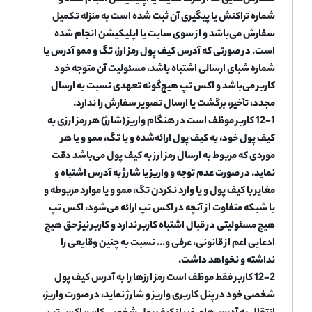
سفارش‌هایی که از طرف سایت یا اپلیکیشن انجام شده و
شماره تراکنش یا پیگیری آن ثبت شده است به منزله تکمیل
سفارش می‌باشد و از سوی سایت یا اپلیکیشن انجام شده
است. در صورتی که آدرس کیف پول رمز ارز، تگ و ممو آدرس یا
شماره شبای ارسالی اشتباه باشد، مسئولیت آن متوجه خود
کاربر می‌باشد و اکس تپ هیچ‌گونه تعهدی نسبت به ارسال
مجدد، تأخیر، برگشت یا ارسال تصویر سفارش را ندارد.
12-1 کاربر موظف است در هنگام واریز (شارژ) هر رمز ارزی به
کیف پول خود، به کیف پول ارائه‌شده و یا تگ، ممو و یا هر
موردی که مربوط به ارسال رمز ارز به کیف پول می‌باشد دقت
نماید. در صورت عدم توجه و واریز یا شارژ به آدرس اشتباه و
مغایر با کیف پول و یا وارد نکردن تگ، ممو و یا موارد مربوطه و
یا شبکه متفاوت از آنچه در اکس تپ ارائه می‌شود، اکس تپ
هیچ مسئولیتی در قبال اشتباه کاربر ندارد و کاربر نیز حق هیچ
ادعایی اعم از قانونی، عرفی و... نسبت به چنین وقایعی را
نداشته و نخواهد داشت.
12-2 کاربر فقط موظف است رمز ارزها را به آدرس کیف پول
شخصی خود در پنل کاربری واریز و شارژ نماید، در صورت واریز،