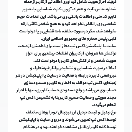
فرآیند احراز هویت شامل گردآوری اطلاعاتی از کاربر از جمله
شماره تماس ثابت و همراه، آی‌پی، کارت شناسایی با تصویر
کاربر، کد ملی و اطلاعات بانکی وی می‌باشد. این اقدامات حریم
شخصی وی را نقض نخواهد کرد و به هیچ شخص ثالثی ارائه
نخواهد شد، مگر در صورت تخلف، نامه قضایی و یا درخواست
کتبی پلیس محترم فتای جمهوری اسلامی ایران.
سایت یا اپلیکیشن اکس تپ مجاز است برای اطمینان از صحت
تراکنش‌ها هر زمان، از کاربران اطلاعات بیشتری برای احراز
هویت شخص و تراکنش‌های کاربر را درخواست کند.
16-1 در صورت شناسایی و تشخیص رفتار غیرمتعارف و
غیرواقعی کاربر در رابطه با فعالیت در سایت یا اپلیکیشن در هر
زمینه‌ای، اکس تپ موظف به اخطار به کاربر و مسدودسازی
حساب وی می‌باشد و رفع مسدودی حساب کاربری، تنها با احراز
مجدد هویتی و فعالیت صحیح کاربر بنا به تشخیص اکس تپ
انجام می‌گردد.
نرخ تبدیل و قیمت تبدیل ارز دیجیتال/رمز ارزهای مختلف
توسط اکس تپ تعیین می‌شوند و در روی سایت یا اپلیکیشن
توسط کلیه کاربران قابل مشاهده خواهند بود و در هنگام