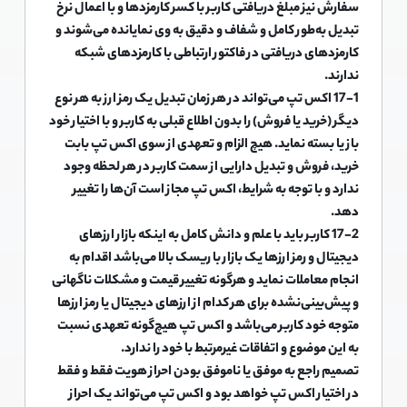
سفارش نیز مبلغ دریافتی کاربر با کسر کارمزدها و با اعمال نرخ
تبدیل به‌طور کامل و شفاف و دقیق به وی نمایانده می‌شوند و
کارمزدهای دریافتی در فاکتور ارتباطی با کارمزدهای شبکه
ندارند.
17-1 اکس تپ می‌تواند در هر زمان تبدیل یک رمز ارز به هر نوع
دیگر (خرید یا فروش) را بدون اطلاع قبلی به کاربر و با اختیار خود
باز یا بسته نماید. هیچ الزام و تعهدی از سوی اکس تپ بابت
خرید، فروش و تبدیل دارایی از سمت کاربر در هر لحظه وجود
ندارد و با توجه به شرایط، اکس تپ مجاز است آن‌ها را تغییر
دهد.
17-2 کاربر باید با علم و دانش کامل به اینکه بازار ارزهای
دیجیتال و رمز ارزها یک بازار با ریسک بالا می‌باشد اقدام به
انجام معاملات نماید و هرگونه تغییر قیمت و مشکلات ناگهانی
و پیش‌بینی‌نشده برای هر کدام از ارزهای دیجیتال یا رمز ارزها
متوجه خود کاربر می‌باشد و اکس تپ هیچ‌گونه تعهدی نسبت
به این موضوع و اتفاقات غیرمرتبط با خود را ندارد.
تصمیم راجع به موفق یا ناموفق بودن احراز هویت فقط و فقط
در اختیار اکس تپ خواهد بود و اکس تپ می‌تواند یک احراز