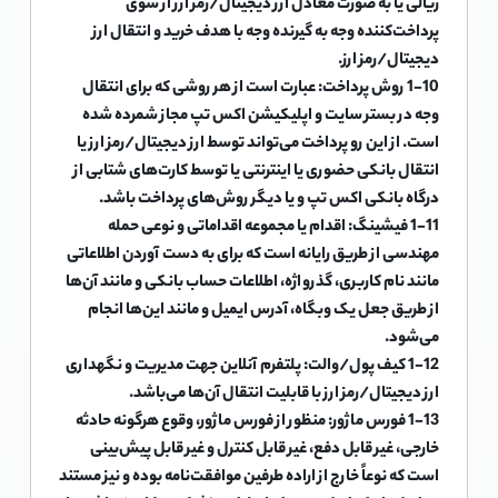
ریالی یا به صورت معادل ارز دیجیتال/رمز ارز از سوی
پرداخت‌کننده وجه به گیرنده وجه با هدف خرید و انتقال ارز
دیجیتال/رمز ارز.
1-10 روش پرداخت: عبارت است از هر روشی که برای انتقال
وجه در بستر سایت و اپلیکیشن اکس تپ مجاز شمرده شده
است. از این رو پرداخت می‌تواند توسط ارز دیجیتال/رمز ارز یا
انتقال بانکی حضوری یا اینترنتی یا توسط کارت‌های شتابی از
درگاه بانکی اکس تپ و یا دیگر روش‌های پرداخت باشد.
1-11 فیشینگ: اقدام یا مجموعه اقداماتی و نوعی حمله
مهندسی از طریق رایانه است که برای به دست آوردن اطلاعاتی
مانند نام کاربری، گذرواژه، اطلاعات حساب بانکی و مانند آن‌ها
از طریق جعل یک وبگاه، آدرس ایمیل و مانند این‌ها انجام
می‌شود.
1-12 کیف پول/والت: پلتفرم آنلاین جهت مدیریت و نگهداری
ارز دیجیتال/رمز ارز با قابلیت انتقال آن‌ها می‌باشد.
1-13 فورس ماژور: منظور از فورس ماژور، وقوع هرگونه حادثه
خارجی، غیر قابل دفع، غیر قابل کنترل و غیر قابل پیش‌بینی
است که نوعاً خارج از اراده طرفین موافقت‌نامه بوده و نیز مستند