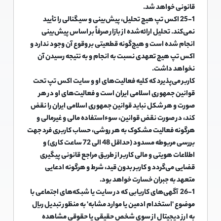
قانونی خواهد شد.
25-1 اکس تپ هیچ تحلیل، پیش‌بینی و سیگنالی را تأیید
نمی‌کند. تحلیل ارائه‌شده از بازار صرفاً بر اساس پیش‌بینی
انجام شده است و هیچ‌گونه قطعیتی بر وقوع آن وجود ندارد و
اکس تپ هیچ تعهدی نسبت به انجام و به نتیجه رسیدن آن
نخواهد داشت.
کاربر می‌پذیرد که کلیه فعالیت‌های او و سایت اکس تپ تحت
قوانین جمهوری اسلامی ایران است و فعالیت‌های او در هر
صورت و هر شکل نباید قوانین جمهوری اسلامی ایران را نقض
کند، در صورت نقض قوانین، سوءاستفاده مالی و غیرمالی و
هرگونه فعالیت مشکوک به هر روشی، حساب کاربری فرد جهت
بررسی مربوطه مسدود (حداقل 48 الی 72 ساعت کاری) و
اطلاعات هویتی و مالی کاربر از طریق مراجع قانونی پیگیری
قضایی می‌گردد و کاربر بدون قید، شرط و هرگونه ادعایی
متعهد به جبران خسارت خواهد بود.
26-1 آگهی‌های کاریابی که در سایت یا شبکه‌های اجتماعی با
موضوع 'استخدام ادمین یا موارد مشابه' به منظور تبدیل ریال
به ارز دیجیتال از سوی شخص حقیقی یا حقوقی مشاهده