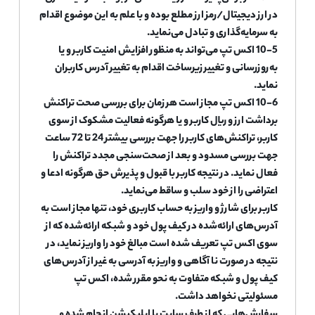
در ارز دیجیتال/رمز ارز مطلع بوده و با علم به این موضوع اقدام
به سرمایه‌گذاری و تبادل می‌نماید.
10-5 اکس تپ می‌تواند به منظور افزایش امنیت کاربر و یا
به‌روزرسانی و تغییر زیرساخت اقدام به تغییر آدرس کاربران
نماید.
10-6 اکس تپ مجاز است هر زمان برای بررسی صحت تراکنش
برداشت ارز و ریال کاربر و یا هرگونه فعالیت مشکوک از سوی
کاربر، تراکنش‌های کاربر را جهت بررسی بیشتر 24 تا 72 ساعت
جهت بررسی مسدود و بعد از صحت‌سنجی مجدد تراکنش را
فعال نماید. در نتیجه کاربر با قبول و پذیرش حق هرگونه ادعا و
اعتراضی را از خود سلب و ساقط می‌نماید.
کاربر برای شارژ و واریز به حساب کاربری خود، تنها مجاز است به
آدرس‌های ارائه‌شده در کیف پول خود و شبکه ارائه‌شده که از
سوی اکس تپ تعریف شده است مبالغ خود را واریز نماید، در
نتیجه در صورت ناآگاهی و واریز به آدرسی به غیر از آدرس‌های
کیف پول و شبکه متفاوت به نحو مقرر شده، اکس تپ
مسئولیتی نخواهد داشت.