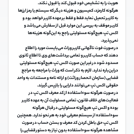
هویت را به تشخیص خود قبول کند یا قبول نکند.
هرگونه کارمزد، کمیسیون و هزینه دیگر که سیستم یا رمز ارزها
به کاربر تحمیل نماید فقط و فقط بر عهده کاربر خواهد بود و
کاربر موظف به بررسی این موارد قبل از سفارش می‌باشد و
اکس تپ هیچ‌گونه مسئولیتی راجع به این‌گونه هزینه‌ها
نمی‌پذیرد.
در صورت فوت ناگهانی کاربر وراث می‌بایست مورد را اطلاع
دهند که حساب کاربر و تمامی برداشت‌های وی تا اطلاع ثانوی
مسدود شود در غیر این صورت اکس تپ هیچ‌گونه مسئولیتی
دراین‌باره ندارد. لازم به ذکر است که وراث با مراجعه به مراجع
قضایی (سازمان انحصار وراثت) و ارائه نامه و مستندات به واحد
حقوقی اکس تپ می‌توانند دارایی را بازپس گیرند.
در صورت هرگونه سوءاستفاده از کد معرف اکس تپ در
فعالیت‌های خلاف قانون، تمامی مسئولیت آن به عهده کاربر
بوده و اکس تپ هیچ‌گونه مسئولیتی در قبال هرگونه
سوءاستفاده از سیستم معرفی خود به هر نحو ندارد. همچنین
اکس تپ حق باطل کردن کد معرف و بستن حساب در صورت
مشاهده هرگونه سوءاستفاده بدون نیاز به دستور قضایی را