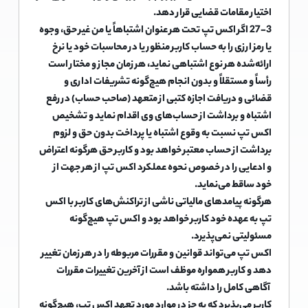
اختیار مقامات قضایی قرار دهد.
27-3 اگر اکس تپ تحت هر عنوان اشتباهاً یا من غیر حق، وجوه
یا رمز ارزی را به حساب کاربر منظور یا در محاسبات خود یا نرخ
ارائه‌شده هر نوع اشتباهی نماید، هر زمان مجاز و مختار است
رأساً و مستقلاً و بدون انجام هیچ‌گونه تشریفات اداری و
قضائی و دریافت اجازه کتبی از متعهد (صاحب حساب) در رفع
اشتباه و برداشت از حساب‌های وی اقدام نماید و تشخیص
اکس تپ نسبت به وقوع اشتباه یا پرداخت بدون حق و لزوم
برداشت از حساب معتبر خواهد بود و کاربر حق هرگونه اعتراض
و ادعایی را در خصوص نحوه عملکرد اکس تپ از هر جهت از
خود ساقط می‌نماید.
هرگونه پیامدهای مالیاتی ناشی از تراکنش‌های کاربر با اکس
تپ به عهده خود کاربر خواهد بود و اکس تپ هیچ‌گونه
مسئولیتی نمی‌پذیرد.
اکس تپ می‌تواند قوانین و مقررات مربوطه را در هر زمان تغییر
دهد و کاربر همواره موظف است از آخرین تغییرات مقررات
آگاهی کامل را داشته باشد.
کاربر می‌پذیرد که به جز در موارد مورد تعهد اکس تپ، هیچ‌گونه