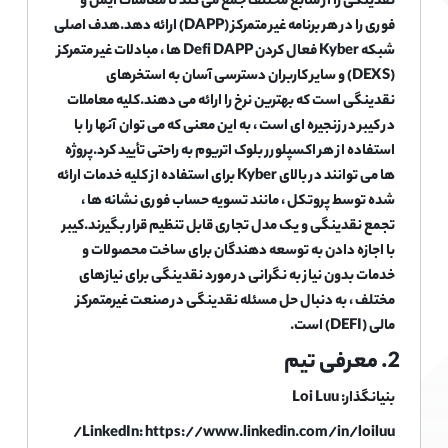
نقدینگی را از منابع مختلف جمع می کند تا معاملات ایمن و
فوری را در هر برنامه غیر متمرکز (DAPP) ارائه دهد.هدف اصلی
شبکه Kyber فعال کردن Defi DAPP ها ، مبادلات غیر متمرکز
(DEXS) و سایر کاربران دسترسی آسان به استخرهای
نقدینگی است که بهترین نرخ را ارائه می دهند.کلیه معاملات
در کیبر در زنجیره ای است ، به این معنی که می توان آنها را با
استفاده از هر اکسپلورر بلوک اتریوم به راحتی تأیید کرد.پروژه
ها می توانند در بالای Kyber برای استفاده از کلیه خدمات ارائه
شده توسط پروتکل ، مانند تسویه حساب فوری نشانه ها ،
تجمع نقدینگی و یک مدل تجاری قابل تنظیم قرار بگیرند.کیبر
با اجازه دادن به توسعه دهندگان برای ساخت محصولات و
خدمات بدون نیاز به نگرانی در مورد نقدینگی برای نیازهای
مختلف ، به دنبال حل مسئله نقدینگی در صنعت غیرمتمرکز
مالی (DEFI) است.
2. معرفی تیم
بنیانگذار: Loi Luu
LinkedIn: https://www.linkedin.com/in/loiluu/