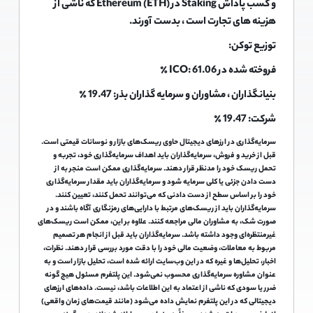
و کسب پاداش Staking در Ethereum (ETH) که ناشی از
هزینه های تجارت است ، بدست آورند.
توزیع توکن:
فروخته شده در ICO: 61.06 ٪
بنیانگذاران ، مشاوران و سرمایه گذاران بذر: 19.47 ٪
شرکت: 19.47 ٪
سرمایه‌گذاری در ارزهای دیجیتال حاوی ریسک‌های بازار و نوسانات قیمتی است.
قبل از خرید و فروش، سرمایه‌گذاران باید اهداف سرمایه‌گذاری خود، تجربه و
تحمل ریسک خود را مدنظر قرار دهند. سرمایه‌گذاری ممکن است منجر به از
دست دادن جزئی یا کلی سرمایه شود و سرمایه‌گذاران باید مقدار سرمایه‌گذاری
خود را بر اساس سطح از دست دادنی که می‌توانند تحمل کنند، تعیین کنند.
سرمایه‌گذاران باید از ریسک‌های مرتبط با دارایی‌های رمزنگاری آگاه باشند و در
صورت شک، به مشاوران مالی مراجعه کنند. علاوه بر این، ممکن است ریسک‌های
غیرمنتظره‌ای وجود داشته باشد. سرمایه‌گذاران باید قبل از انجام هر تصمیم
مربوط به معاملات، وضعیت مالی خود را با دقت مورد بررسی قرار دهند. نظرات،
اخبار، تحلیل‌ها و غیره که در این وب‌سایت ارائه شده است، تحلیل بازار است و به
عنوان مشاوره سرمایه‌گذاری محسوب نمی‌شود. این پلتفرم مسئول هیچ گونه
ضرر یا سودی که ناشی از اعتماد به این اطلاعات باشد، نیست. داده‌های ارزهای
دیجیتالی که در این پلتفرم نمایش داده می‌شود (مانند قیمت‌های زمان واقعی)