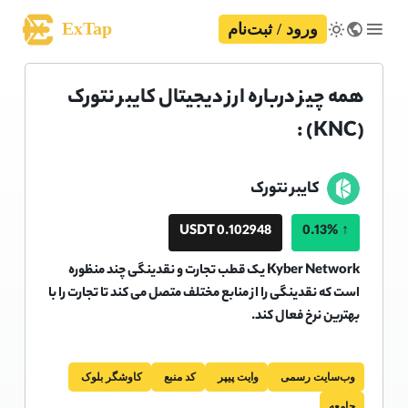
ExTap
ورود / ثبت‌نام
همه چیز درباره ارز دیجیتال کایبر نتورک
(KNC) :
کایبر نتورک
0.102948 USDT
0.13%
↑
Kyber Network یک قطب تجارت و نقدینگی چند منظوره
است که نقدینگی را از منابع مختلف متصل می کند تا تجارت را با
بهترین نرخ فعال کند.
وب‌سایت رسمی
وایت پیپر
کد منبع
کاوشگر بلوک
جامعه