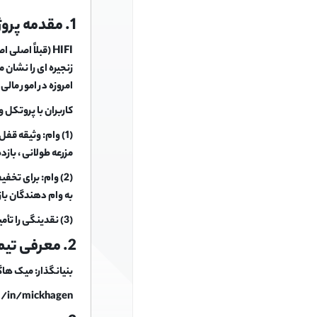
1. مقدمه پروژه
زنجیره ای را نشان 
امروزه در امور مالی 
کاربران با پروتکل وام HIFI چه کاری می توانند انج
(1) وام: وثیقه ق
مزرعه طولانی ، باز
(2) وام: برای تخ
به وام دهندگان باز
(3) نقدینگی را تأمین کنید: با تأمین نقدینگی بین نشانه های بدهی و stablecoins در یک سازنده بازار خودکار (AMM) ، هزینه معاملات را بدست آورید.
2. معرفی تیم
بنیانگذار: میک ها
m/in/mickhagen/