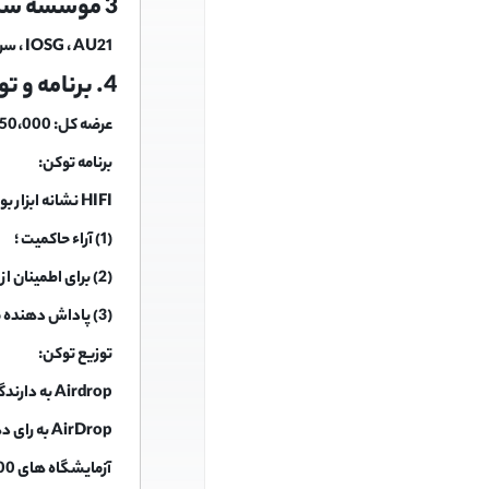
3 موسسه سرمایه گذاری
IOSG ، AU21 ، سرمایه گیر کرده است
4. برنامه و توزیع
عرضه کل: 126،250،000
برنامه توکن:
HIFI نشانه ابزار بومی است که برای آن استفاده می شود:
(1) آراء حاکمیت ؛
(2) برای اطمینان از ایمنی پروتکل ؛
(3) پاداش دهنده مشارکت کنندگان در اکوسیستم.
توزیع توکن:
Airdrop به دارندگان MFT: 100،000،000
AirDrop به رای دهندگان حاکمیت: 1،250،000
آزمایشگاه های HIFI: 25،000،000