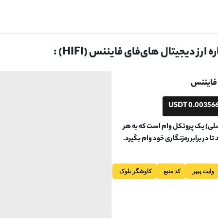
ارز دیجیتال های‌فای فایننس (HIFI) :
فایننس
0.003566 USD
لی اصلی) یک پروتکل وام است که به هر
 در برابر رمزنگاری خود وام بگیرد.
وایت پیپر
کد منبع
کاوشگر بلوک