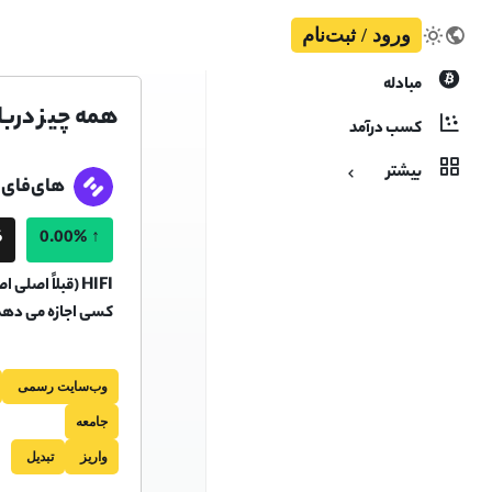
ورود / ثبت‌نام
مبادله
همه چیز درباره 
کسب درآمد
بیشتر
های‌فای 
T
0.00%
↑
HIFI (قبلاً اص
کسی اجازه می دهد تا
وب‌سایت رسمی
جامعه
واریز
تبدیل