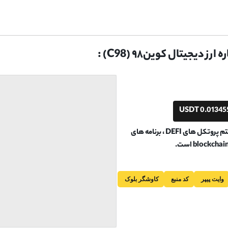
ز دیجیتال کوین۹۸ (C98) :
0.013455 US
COIN98 اکوسیستم پروتکل های DEFI ، برنامه های
وایت پیپر
کد منبع
کاوشگر بلوک