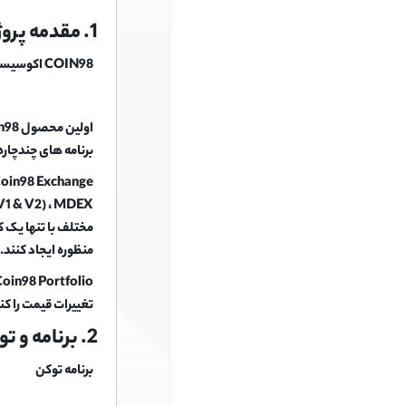
1. مقدمه پروژه
COIN98 اکوسیستم پروتکل های DEFI ، برنامه های کاربردی در چندین blockchain است.
برنامه های چندچاره آینده
منظوره ایجاد کنند.کاربران همچ
تغییرات قیمت را کن
2. برنامه و توزیع
برنامه توکن