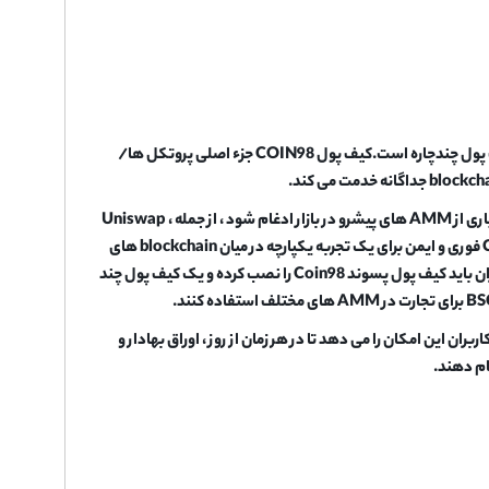
اولین محصول Coin98 Labs Wallet Coin98 است ، یک کیف پول غیر حضوری که صاحب موتور کیف پول چندچاره است.کیف پول COIN98 جزء اصلی پروتکل ها/
Coin98 Exchange ، جمع کننده نقدینگی جهان Crypto ، همیشه در تلاش است تا در حد امکان بسیاری از AMM های پیشرو در بازار ادغام شود ، از جمله Uniswap ،
Sushiswap ، Pancakeswap (V1 & V2) ، MDEX و موارد دیگر.Coin98 Exchange Power Swap فوری و ایمن برای یک تجربه یکپارچه در میان blockchain های
مختلف با تنها یک کیف پول چند منظوره در یک سکوی واحد.برای تجارت در Exchange Coin98 ، کاربران باید کیف پول پسوند Coin98 را نصب کرده و یک کیف پول چند
صول ردیابی نمونه کارها رمزنگاری خالص توسط Labs Coin98 است و به کاربران این امکان را می دهد تا در هر زمان از روز ، اوراق بهادار و
ام دهند.