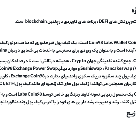
 است و به عنوان یک ورودی برای دسترسی به خدمات بی شماری در میان blockchains جداگانه خدمت می کند.
نین می توانند از کیف پول های تک زنجیره ای مانند کیف پول ETH یا BSC برای تجارت در AMM های مختلف استفاده کنند.
Coin98 Portfolio یک مح
ترل کنند ، رشد و مدیریت رشد دارایی های خود را با آدرس کیف پول چند منظوره انج