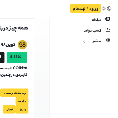
ورود / ثبت‌نام
مبادله
همه چیز درباره ار
کسب درآمد
بیشتر
کوین۹۸
DT
5.33%
↑
کاربردی در چندین blockchain است.
وب‌سایت رسمی
جامعه
واریز
تبدیل