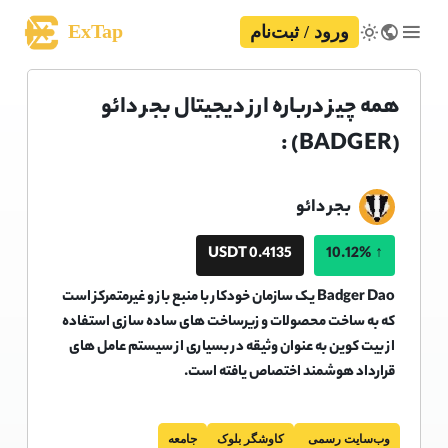
ExTap
ورود / ثبت‌نام
همه چیز درباره ارز دیجیتال بجر دائو
(BADGER) :
بجر دائو
0.4135 USDT
10.12%
↑
Badger Dao یک سازمان خودکار با منبع باز و غیرمتمرکز است
که به ساخت محصولات و زیرساخت های ساده سازی استفاده
از بیت کوین به عنوان وثیقه در بسیاری از سیستم عامل های
قرارداد هوشمند اختصاص یافته است.
وب‌سایت رسمی
کاوشگر بلوک
جامعه