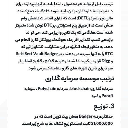
ترتیب ، قبل از تولید هر محصول ، ابتدا باید به آنها بپردازند ، رأی
داده و توسط دارندگان توکن تأیید شوند.Sett یک جمع کننده
مالی غیر متمرکز (DEFI) است که دارای اقدامات کاهش وام
فلش است که از طریق پنج استراتژی بر BTC توکن شده متمرکز
شده است.هنگامی که یک کاربر واریز می کند ، می تواند
بازدهی کسب کند زیرا قرارداد هوشمند پروتکل کار را انجام می
دهد. به منظور ایجاد انگیزه در این مشارکت ، کشاورزانی که
BTC را به آنها سپرده می دهند ، در Sett Sett Vault Badger
و Digg قرار می گیرند.گذشته از هزینه 0.5 ٪ ، 4.5 ٪ اضافی از
سود برای تأمین هزینه های گاز و معامله کسر می شود.
ترتیب موسسه سرمایه گذاری
سرمایه گذاری blockchain ، سرمایه Polychain ، سرمایه
Parafi و غیره
3. توزیع
حداکثر عرضه Badger همان بیت کوین است که در
21،000،000 ثابت است.توزیع نشانه ها به شرح زیر است.