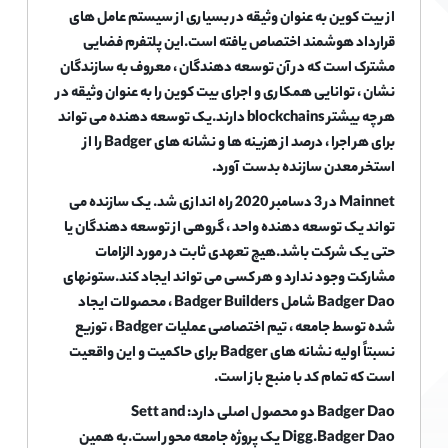
از بیت کوین به عنوان وثیقه در بسیاری از سیستم عامل های
قرارداد هوشمند اختصاص یافته است.این پلتفرم فضایی
مشترک است که در آن توسعه دهندگان ، معروف به سازندگان
نشان ، توانایی همکاری و اجرای بیت کوین را به عنوان وثیقه در
هر چه بیشتر blockchains دارند.یک توسعه دهنده می تواند
برای هر اجرا ، درصد از هزینه ها و نشانه های Badger را از
استخر معدن سازنده بدست آورد.
Mainnet در 3 دسامبر 2020 راه اندازی شد. یک سازنده می
تواند یک توسعه دهنده واحد ، گروهی از توسعه دهندگان یا
حتی یک شرکت باشد.هیچ تعهدی ثابت در مورد الزامات
مشارکت وجود ندارد و هر کسی می تواند ایجاد کند.ستونهای
Badger Dao شامل Badger Builders ، محصولات ایجاد
شده توسط جامعه ، تیم اختصاصی عملیات Badger ، توزیع
نسبتاً اولیه نشانه های Badger برای حاکمیت و این واقعیت
است که تمام کد با منبع باز است.
Badger Dao دو محصول اصلی دارد: Sett and
Digg.Badger Dao یک پروژه جامعه محور است.به همین