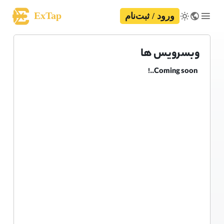
ExTap
ورود / ثبت‌نام
وبسرویس ها
Coming soon..!