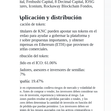
Capital, Fenbushi Capital, 8 Decimal Capital, IOSG
Ventures, Iconium, Rockaway Blockchain Fondos,
etc.
4. Aplicación y distribución
Aplicación de token:
Los titulares de KNC pueden apostar sus tokens en el
Kyberdao para ayudar a gobernar la plataforma y
votar sobre propuestas importantes, y obtener
recompensas en Ethereum (ETH) que provienen de
las tarifas comerciales.
Distribución del token:
Vendido en el ICO: 61.06%
Fundadores, asesores e inversores de semillas:
19.47%
Compañía: 19.47%
Invertir en criptomonedas conlleva riesgos de mercado y volatilidad de
precios. Antes de comprar o vender, los inversores deben considerar sus
objetivos de inversión, experiencia y tolerancia al riesgo. Las
inversiones pueden resultar en pérdidas parciales o totales, y los
inversores deben determinar la cantidad de inversión en función del
nivel de pérdida que puedan permitirse. Los inversores deben ser
conscientes de los riesgos asociados con los activos criptográficos y