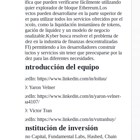
significa que pueden verificarse fácilmente utilizando
cualquier explorador de bloque Ethereum.Los
proyectos pueden desarrollarse en la parte superior de
Kyber para utilizar todos los servicios ofrecidos por el
protocolo, como la liquidación instantánea de tokens,
agregación de liquidez y un modelo de negocio
personalizable.Kyber busca resolver el problema de
liquidez en la industria de finanzas descentralizadas
(DEFI) permitiendo a los desarrolladores construir
productos y servicios sin tener que preocuparse por la
liquidez para las diferentes necesidades.
2. Introducción del equipo
LinkedIn: https://www.linkedin.com/in/loiluu/
CTO: Yaron Velner
LinkedIn: https://www.linkedin.com/in/yaron-velner-
7a8aa4107/
CEO: Victor Tran
LinkedIn: https://www.linkedin.com/in/vutranhuy/
3. Institución de inversión
Amino Capital, Fundamental Labs, Hashed, Chain