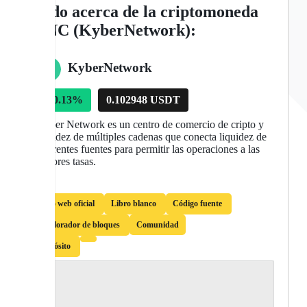
Todo acerca de la criptomoneda
KNC (KyberNetwork):
KyberNetwork
↑
0.13%
0.102948 USDT
Kyber Network es un centro de comercio de cripto y
liquidez de múltiples cadenas que conecta liquidez de
diferentes fuentes para permitir las operaciones a las
mejores tasas.
Sitio web oficial
Libro blanco
Código fuente
Explorador de bloques
Comunidad
Depósito